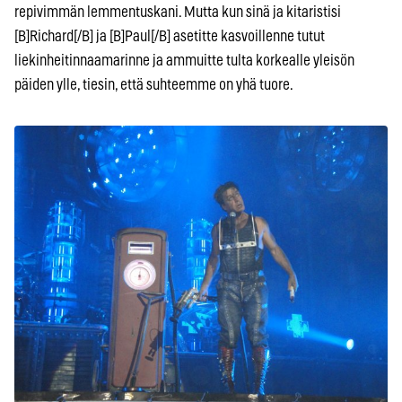
repivimmän lemmentuskani. Mutta kun sinä ja kitaristisi
[B]Richard[/B] ja [B]Paul[/B] asetitte kasvoillenne tutut
liekinheitinnaamarinne ja ammuitte tulta korkealle yleisön
päiden ylle, tiesin, että suhteemme on yhä tuore.