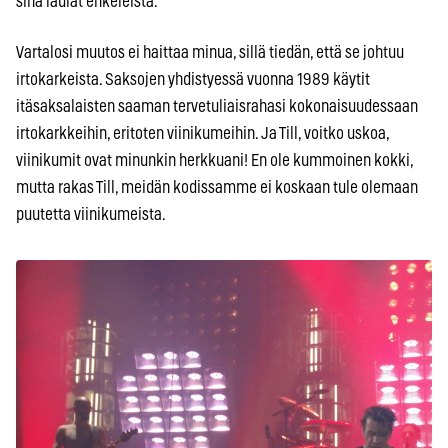
sinä laulat enkeleistä.
Vartalosi muutos ei haittaa minua, sillä tiedän, että se johtuu
irtokarkeista. Saksojen yhdistyessä vuonna 1989 käytit
itäsaksalaisten saaman tervetuliaisrahasi kokonaisuudessaan
irtokarkkeihin, eritoten viinikumeihin. Ja Till, voitko uskoa,
viinikumit ovat minunkin herkkuani! En ole kummoinen kokki,
mutta rakas Till, meidän kodissamme ei koskaan tule olemaan
puutetta viinikumeista.