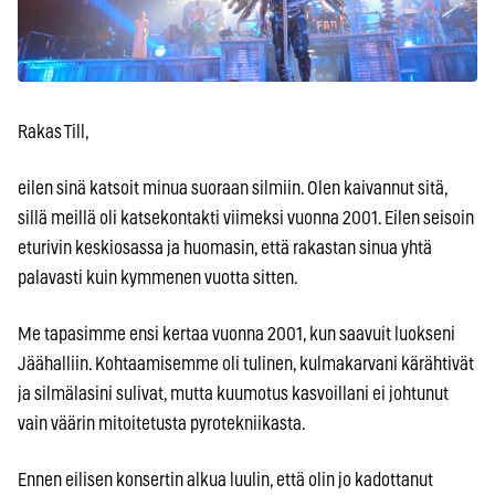
Rakas Till,
eilen sinä katsoit minua suoraan silmiin. Olen kaivannut sitä,
sillä meillä oli katsekontakti viimeksi vuonna 2001. Eilen seisoin
eturivin keskiosassa ja huomasin, että rakastan sinua yhtä
palavasti kuin kymmenen vuotta sitten.
Me tapasimme ensi kertaa vuonna 2001, kun saavuit luokseni
Jäähalliin. Kohtaamisemme oli tulinen, kulmakarvani kärähtivät
ja silmälasini sulivat, mutta kuumotus kasvoillani ei johtunut
vain väärin mitoitetusta pyrotekniikasta.
Ennen eilisen konsertin alkua luulin, että olin jo kadottanut