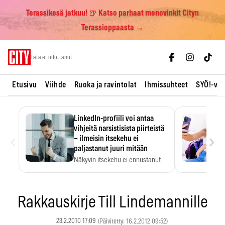
Terassikesä jatkuu! 🍺 Katso parhaat menovinkit Cityn
Terassioppaasta →
Skip
Tätä et odottanut
to
content
Etusivu
Viihde
Ruoka ja ravintolat
Ihmissuhteet
SYÖ!-vii
LinkedIn-profiili voi antaa
vihjeitä narsistisista piirteistä
‹
›
– ilmeisin itsekehu ei
paljastanut juuri mitään
Näkyvin itsekehu ei ennustanut
narsistisia piirteitä.
Rakkauskirje Till Lindemannille
23.2.2010 17:09
(Päivitetty: 16.2.2012 09:52)