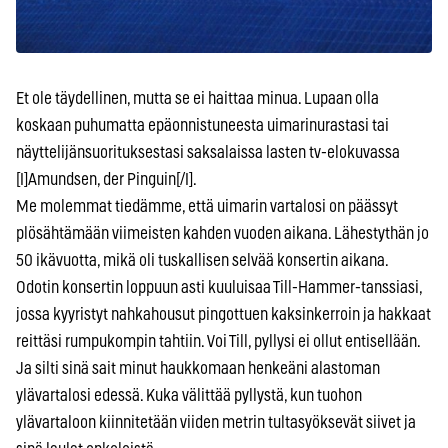
Et ole täydellinen, mutta se ei haittaa minua. Lupaan olla
koskaan puhumatta epäonnistuneesta uimarinurastasi tai
näyttelijänsuorituksestasi saksalaissa lasten tv-elokuvassa
[I]Amundsen, der Pinguin[/I].
Me molemmat tiedämme, että uimarin vartalosi on päässyt
plösähtämään viimeisten kahden vuoden aikana. Lähestythän jo
50 ikävuotta, mikä oli tuskallisen selvää konsertin aikana.
Odotin konsertin loppuun asti kuuluisaa Till-Hammer-tanssiasi,
jossa kyyristyt nahkahousut pingottuen kaksinkerroin ja hakkaat
reittäsi rumpukompin tahtiin. Voi Till, pyllysi ei ollut entisellään.
Ja silti sinä sait minut haukkomaan henkeäni alastoman
ylävartalosi edessä. Kuka välittää pyllystä, kun tuohon
ylävartaloon kiinnitetään viiden metrin tultasyöksevät siivet ja