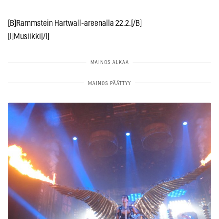
[B]Rammstein Hartwall-areenalla 22.2.[/B]
[I]Musiikki[/I]