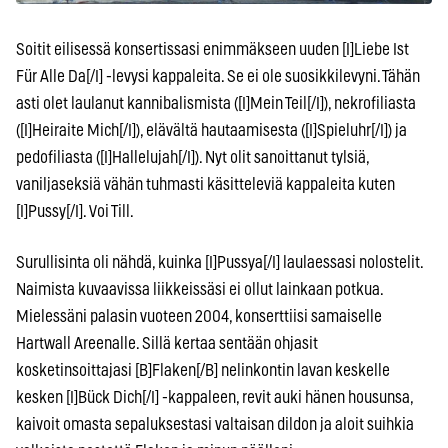
Soitit eilisessä konsertissasi enimmäkseen uuden [I]Liebe Ist
Für Alle Da[/I] -levysi kappaleita. Se ei ole suosikkilevyni. Tähän
asti olet laulanut kannibalismista ([I]Mein Teil[/I]), nekrofiliasta
([I]Heiraite Mich[/I]), elävältä hautaamisesta ([I]Spieluhr[/I]) ja
pedofiliasta ([I]Hallelujah[/I]). Nyt olit sanoittanut tylsiä,
vaniljaseksiä vähän tuhmasti käsitteleviä kappaleita kuten
[I]Pussy[/I]. Voi Till.
Surullisinta oli nähdä, kuinka [I]Pussya[/I] laulaessasi nolostelit.
Naimista kuvaavissa liikkeissäsi ei ollut lainkaan potkua.
Mielessäni palasin vuoteen 2004, konserttiisi samaiselle
Hartwall Areenalle. Sillä kertaa sentään ohjasit
kosketinsoittajasi [B]Flaken[/B] nelinkontin lavan keskelle
kesken [I]Bück Dich[/I] -kappaleen, revit auki hänen housunsa,
kaivoit omasta sepaluksestasi valtaisan dildon ja aloit suihkia