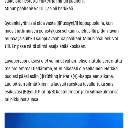
valkoista nestettä Flaken ja minun päälleni.
Minun päälleni! Voi Till, se oli herkkää.
Sydänkäyräni sai eloa vasta [I]Pussyn[/I] loppupuolella, kun
nousit jättimäisen penistykkisi selkään, ajelit sillä pitkin lavan
reunaa ja suihkit saippuavaahtoa päälleni. Minun päälleni! Voi
Till. En pese näitä silmälaseja enää koskaan.
Lavapersoonaksesi olet valinnut vähämielisen jättiläisen, mutta
me molemmat tiedämme, ettet oikeasti ole sellainen. Herkkä
puolesi pääsi esiin [I]Frühling in Paris[/I] -kappaleen aikana.
Lauloit sen silmät kiinni ja lausuit ranskaa tavalla, joka saisi
esikuvasi [B]Édith Piafin[/B] kastelemaan joko silmäkulmansa
tai pikkuhousunsa.