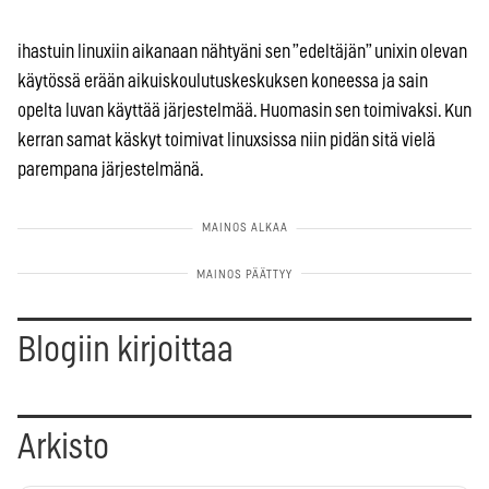
ihastuin linuxiin aikanaan nähtyäni sen ”edeltäjän” unixin olevan
käytössä erään aikuiskoulutuskeskuksen koneessa ja sain
opelta luvan käyttää järjestelmää. Huomasin sen toimivaksi. Kun
kerran samat käskyt toimivat linuxsissa niin pidän sitä vielä
parempana järjestelmänä.
Blogiin kirjoittaa
Arkisto