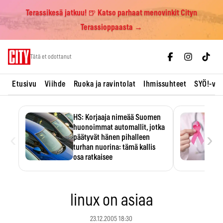
Terassikesä jatkuu! 🍺 Katso parhaat menovinkit Cityn
Terassioppaasta →
Skip
Tätä et odottanut
to
content
Etusivu
Viihde
Ruoka ja ravintolat
Ihmissuhteet
SYÖ!-vii
HS: Korjaaja nimeää Suomen
huonoimmat automallit, jotka
‹
›
päätyvät hänen pihalleen
turhan nuorina: tämä kallis
osa ratkaisee
Ratkaisijana on usein yksi kallis
komponentti.
linux on asiaa
23.12.2005 18:30