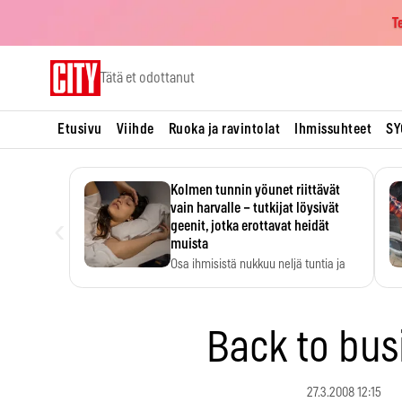
T
Skip
Tätä et odottanut
to
content
Etusivu
Viihde
Ruoka ja ravintolat
Ihmissuhteet
SY
Kolmen tunnin yöunet riittävät
vain harvalle – tutkijat löysivät
‹
geenit, jotka erottavat heidät
muista
Osa ihmisistä nukkuu neljä tuntia ja
voi silti…
Back to bus
27.3.2008 12:15