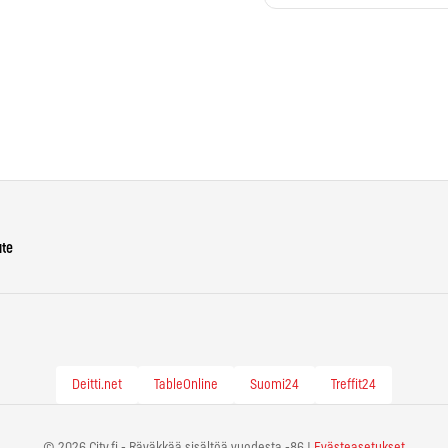
ute
Deitti.net
TableOnline
Suomi24
Treffit24