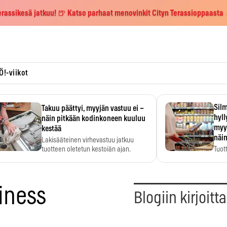
erassikesä jatkuu! 🍺 Katso parhaat menovinkit Cityn Terassioppaasta
Ö!-viikot
Silm
Takuu päättyi, myyjän vastuu ei –
hyl
näin pitkään kodinkoneen kuuluu
myy
kestää
näin
Lakisääteinen virhevastuu jatkuu
tuotteen oletetun kestoiän ajan.
Tuot
huom
hyö
iness
Blogiin kirjoitt