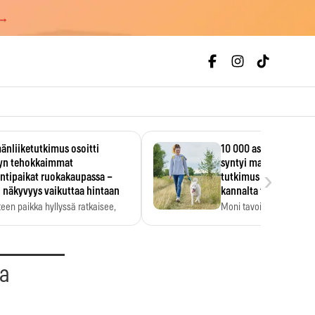
 →
änliiketutkimus osoitti
10 000 askeleen päivä
lyn tehokkaimmat
syntyi mainoksesta – 
›
ntipaikat ruokakaupassa –
tutkimus löysi tervey
 näkyvyys vaikuttaa hintaan
kannalta toisen merk
teen paikka hyllyssä ratkaisee,
Moni tavoittelee 10 000 
ataanko se. Kauppiaat
päivässä, vaikka luku…
dyntävät…
aa