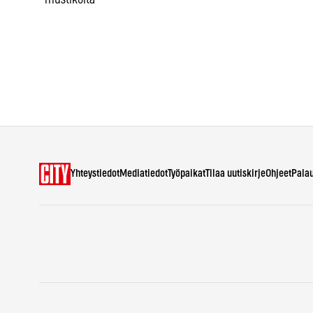
*mustikoita
Yhteystiedot
Mediatiedot
Työpaikat
Tilaa uutiskirje
Ohjeet
Pala