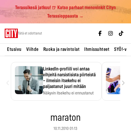
Terassikesä jatkuu! 🍺 Katso parhaat menovinkit Cityn
Terassioppaasta →
Skip
Tätä et odottanut
to
content
Etusivu
Viihde
Ruoka ja ravintolat
Ihmissuhteet
SYÖ!-vii
LinkedIn-profiili voi antaa
vihjeitä narsistisista piirteistä
‹
›
– ilmeisin itsekehu ei
paljastanut juuri mitään
Näkyvin itsekehu ei ennustanut
narsistisia piirteitä.
maraton
10.11.2010 01:13