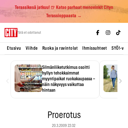
Terassikesä jatkuu! 🍺 Katso parhaat menovinkit Cityn
Terassioppaasta →
Skip
Tätä et odottanut
to
content
Etusivu
Viihde
Ruoka ja ravintolat
Ihmissuhteet
SYÖ!-vii
Silmänliiketutkimus osoitti
hyllyn tehokkaimmat
‹
›
myyntipaikat ruokakaupassa –
näin näkyvyys vaikuttaa
hintaan
Tuotteen paikka hyllyssä
ratkaisee, huomataanko se.
Kauppiaat hyödyntävät…
Proerotus
20.3.2009 22:32