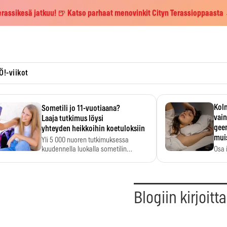
erassikesä jatkuu! 🍺 Katso parhaat menovinkit Cityn Terassioppaasta
Ö!-viikot
Kolm
Sometili jo 11-vuotiaana?
vain
Laaja tutkimus löysi
geen
yhteyden heikkoihin koetuloksiin
mui
Yli 5 000 nuoren tutkimuksessa
kuudennella luokalla sometilin…
Osa 
voi s
Blogiin kirjoitt