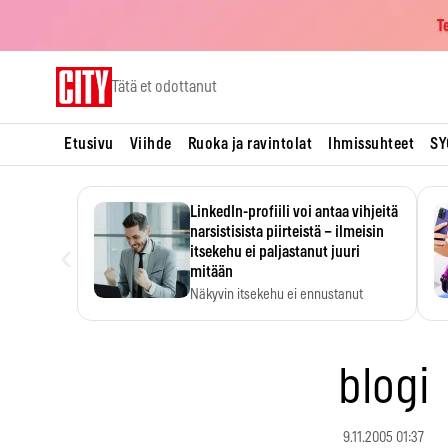
T
Skip
Tätä et odottanut
to
content
Etusivu
Viihde
Ruoka ja ravintolat
Ihmissuhteet
SY
LinkedIn-profiili voi antaa vihjeitä
narsistisista piirteistä – ilmeisin
‹
itsekehu ei paljastanut juuri
mitään
Näkyvin itsekehu ei ennustanut
narsistisia piirteitä.
blogi
9.11.2005 01:37