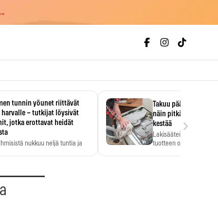
 →
en tunnin yöunet riittävät
Takuu päättyi, myyjän
 harvalle – tutkijat löysivät
näin pitkään kodinko
›
it, jotka erottavat heidät
kestää
sta
Lakisääteinen virhevast
ihmisistä nukkuu neljä tuntia ja
tuotteen oletetun kestoi
ilti…
aa