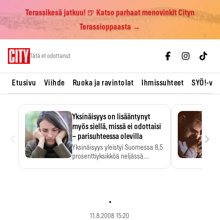
Terassikesä jatkuu! 🍺 Katso parhaat menovinkit Cityn
Terassioppaasta →
Skip
Tätä et odottanut
to
content
Etusivu
Viihde
Ruoka ja ravintolat
Ihmissuhteet
SYÖ!-vii
Yksinäisyys on lisääntynyt
myös siellä, missä ei odottaisi
‹
›
– parisuhteessa olevilla
Yksinäisyys yleistyi Suomessa 8,5
prosenttiyksikköä neljässä
vuodessa. Se…
.
11.8.2008 15:20