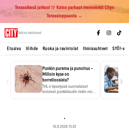
Terassikesä jatkuu! 🍺 Katso parhaat menovinkit Cityn
Terassioppaasta →
Skip
Tätä et odottanut
to
content
Etusivu
Viihde
Ruoka ja ravintolat
Ihmissuhteet
SYÖ!-vii
Punkin purema ja punoitus –
Milloin kyse on
‹
›
borrelioosista?
THL:n kyselyssä suomalaiset
arvioivat punkkitaudin riskin noin
kymmenkertaiseksi…
.
16.8.2008 15:33