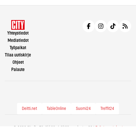
Yhteystiedot
Mediatiedot
Työpaikat
Tilaa uutiskirje
Ohjeet
Palaute
Deitti.net
TableOnline
Suomi24
Treffit24
© 2026 City.fi - Räväkkää sisältöä vuodesta -86 |
Evästeasetukset