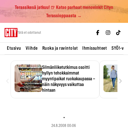
Terassikesä jatkuu! 🍺 Katso parhaat menovinkit Cityn
Terassioppaasta →
Skip
Tätä et odottanut
to
content
Etusivu
Viihde
Ruoka ja ravintolat
Ihmissuhteet
SYÖ!-vii
Silmänliiketutkimus osoitti
hyllyn tehokkaimmat
‹
›
myyntipaikat ruokakaupassa –
näin näkyvyys vaikuttaa
hintaan
Tuotteen paikka hyllyssä
ratkaisee, huomataanko se.
Kauppiaat hyödyntävät…
.
24.8.2008 00:06