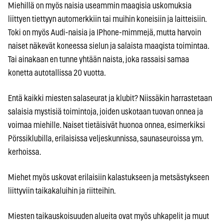
Miehillä on myös naisia useammin maagisia uskomuksia
liittyen tiettyyn automerkkiin tai muihin koneisiin ja laitteisiin.
Toki on myös Audi-naisia ja IPhone-mimmejä, mutta harvoin
naiset näkevät koneessa sielun ja salaista maagista toimintaa.
Tai ainakaan en tunne yhtään naista, joka rassaisi samaa
konetta autotallissa 20 vuotta.
Entä kaikki miesten salaseurat ja klubit? Niissäkin harrastetaan
salaisia mystisiä toimintoja, joiden uskotaan tuovan onnea ja
voimaa miehille. Naiset tietäisivät huonoa onnea, esimerkiksi
Pörssiklubilla, erilaisissa veljeskunnissa, saunaseuroissa ym.
kerhoissa.
Miehet myös uskovat erilaisiin kalastukseen ja metsästykseen
liittyviin taikakaluihin ja riitteihin.
Miesten taikauskoisuuden alueita ovat myös uhkapelit ja muut