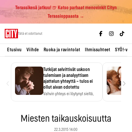
Terassikesä jatkuu! 🍺 Katso parhaat menovinkit Cityn
Terassioppaasta →
Skip
Tätä et odottanut
to
content
Etusivu
Viihde
Ruoka ja ravintolat
Ihmissuhteet
SYÖ!-vii
Tutkijat selvittivät uskoon
tulemisen ja analyyttisen
‹
›
ajattelun yhteyttä – tulos ei
ollut aivan odotettu
Vahvin yhteys ei löytynyt sieltä,
mistä sitä odotettiin.
Miesten taikauskoisuutta
22.3.2015 14:00