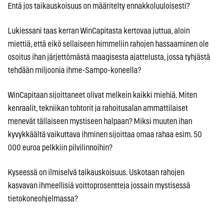
Entä jos taikauskoisuus on määritelty ennakkoluuloisesti?
Lukiessani taas kerran WinCapitasta kertovaa juttua, aloin
miettiä, että eikö sellaiseen himmeliin rahojen hassaaminen ole
osoitus ihan järjettömästä maagisesta ajattelusta, jossa tyhjästä
tehdään miljoonia ihme-Sampo-koneella?
WinCapitaan sijoittaneet olivat melkein kaikki miehiä. Miten
kenraalit, tekniikan tohtorit ja rahoitusalan ammattilaiset
menevät tällaiseen mystiseen halpaan? Miksi muuten ihan
kyvykkäältä vaikuttava ihminen sijoittaa omaa rahaa esim. 50
000 euroa pelkkiin pilvilinnoihin?
Kyseessä on ilmiselvä taikauskoisuus. Uskotaan rahojen
kasvavan ihmeellisiä voittoprosentteja jossain mystisessä
tietokoneohjelmassa?