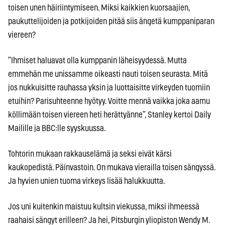
toisen unen häiriintymiseen. Miksi kaikkien kuorsaajien,
paukuttelijoiden ja potkijoiden pitää siis ängetä kumppaniparan
viereen?
”Ihmiset haluavat olla kumppanin läheisyydessä. Mutta
emmehän me unissamme oikeasti nauti toisen seurasta. Mitä
jos nukkuisitte rauhassa yksin ja luottaisitte virkeyden tuomiin
etuihin? Parisuhteenne hyötyy. Voitte mennä vaikka joka aamu
köllimään toisen viereen heti herättyänne”, Stanley kertoi Daily
Mailille ja BBC:lle syyskuussa.
Tohtorin mukaan rakkauselämä ja seksi eivät kärsi
kaukopedistä. Päinvastoin. On mukava vierailla toisen sängyssä.
Ja hyvien unien tuoma virkeys lisää halukkuutta.
Jos uni kuitenkin maistuu kultsin viekussa, miksi ihmeessä
raahaisi sängyt erilleen? Ja hei, Pitsburgin yliopiston Wendy M.