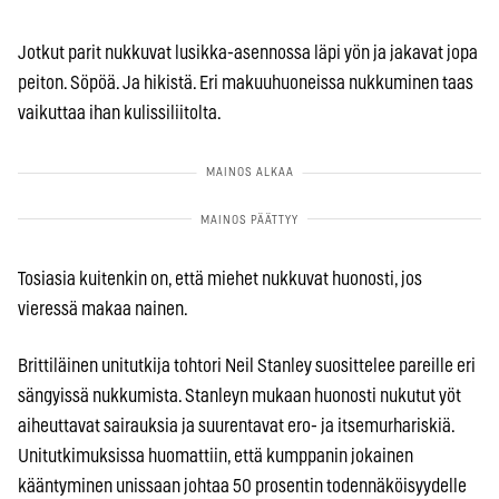
Jotkut parit nukkuvat lusikka-asennossa läpi yön ja jakavat jopa
peiton. Söpöä. Ja hikistä. Eri makuuhuoneissa nukkuminen taas
vaikuttaa ihan kulissiliitolta.
Tosiasia kuitenkin on, että miehet nukkuvat huonosti, jos
vieressä makaa nainen.
Brittiläinen unitutkija tohtori Neil Stanley suosittelee pareille eri
sängyissä nukkumista. Stanleyn mukaan huonosti nukutut yöt
aiheuttavat sairauksia ja suurentavat ero- ja itsemurhariskiä.
Unitutkimuksissa huomattiin, että kumppanin jokainen
kääntyminen unissaan johtaa 50 prosentin todennäköisyydelle