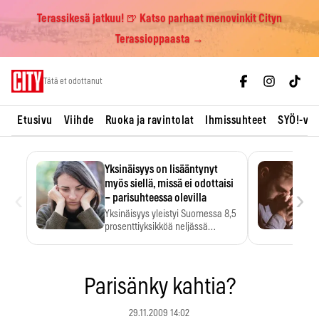
Terassikesä jatkuu! 🍺 Katso parhaat menovinkit Cityn
Terassioppaasta →
Skip
Tätä et odottanut
to
content
Etusivu
Viihde
Ruoka ja ravintolat
Ihmissuhteet
SYÖ!-vii
Yksinäisyys on lisääntynyt
myös siellä, missä ei odottaisi
‹
›
– parisuhteessa olevilla
Yksinäisyys yleistyi Suomessa 8,5
prosenttiyksikköä neljässä
vuodessa. Se…
Parisänky kahtia?
29.11.2009 14:02