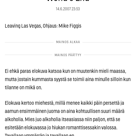
14.6.2007 23:53
Leaving Las Vegas, Ohjaus: Mike Figgis
Ei ehkä paras elokuva katsoa kun on muutenkin mieli maassa,
mutta jostain kummasta syystä se toimii aina minulle silloin kun
tilanne on mikä on.
Elokuva kertoo miehestä, millä menee kaikki päin persettä ja
aamun ensimmäinen juoma on aina kohtuullisen suuri määrä
alkoholia. Mies juo alkoholia itseasiassa niin paljon, että se
esitetään elokuvassa jo hiukan romanttisessakin valossa.
Tavallaan ymmärrän ja tavallaan en.