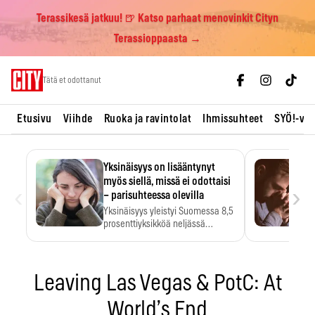
Terassikesä jatkuu! 🍺 Katso parhaat menovinkit Cityn
Terassioppaasta →
Skip
Tätä et odottanut
to
content
Etusivu
Viihde
Ruoka ja ravintolat
Ihmissuhteet
SYÖ!-vii
Yksinäisyys on lisääntynyt
myös siellä, missä ei odottaisi
‹
›
– parisuhteessa olevilla
Yksinäisyys yleistyi Suomessa 8,5
prosenttiyksikköä neljässä
vuodessa. Se…
Leaving Las Vegas & PotC: At
World’s End