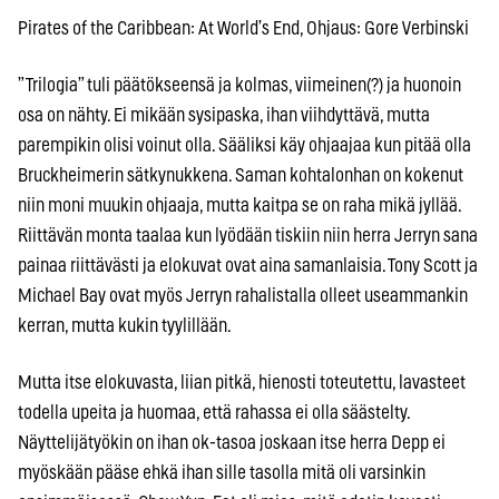
Pirates of the Caribbean: At World’s End, Ohjaus: Gore Verbinski
”Trilogia” tuli päätökseensä ja kolmas, viimeinen(?) ja huonoin
osa on nähty. Ei mikään sysipaska, ihan viihdyttävä, mutta
parempikin olisi voinut olla. Sääliksi käy ohjaajaa kun pitää olla
Bruckheimerin sätkynukkena. Saman kohtalonhan on kokenut
niin moni muukin ohjaaja, mutta kaitpa se on raha mikä jyllää.
Riittävän monta taalaa kun lyödään tiskiin niin herra Jerryn sana
painaa riittävästi ja elokuvat ovat aina samanlaisia. Tony Scott ja
Michael Bay ovat myös Jerryn rahalistalla olleet useammankin
kerran, mutta kukin tyylillään.
Mutta itse elokuvasta, liian pitkä, hienosti toteutettu, lavasteet
todella upeita ja huomaa, että rahassa ei olla säästelty.
Näyttelijätyökin on ihan ok-tasoa joskaan itse herra Depp ei
myöskään pääse ehkä ihan sille tasolla mitä oli varsinkin