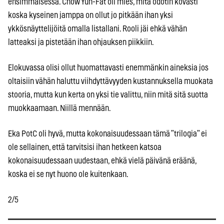
ensimmäisessä. Chow Yun-Fat oli mies, mitä odotin kovasti
koska kyseinen jamppa on ollut jo pitkään ihan yksi
ykkösnäyttelijöitä omalla listallani. Rooli jäi ehkä vähän
latteaksi ja pistetään ihan ohjauksen piikkiin.
Elokuvassa olisi ollut huomattavasti enemmänkin aineksia jos
oltaisiin vähän haluttu viihdyttävyyden kustannuksella muokata
stooria, mutta kun kerta on yksi tie valittu, niin mitä sitä suotta
muokkaamaan. Niillä mennään.
Eka PotC oli hyvä, mutta kokonaisuudessaan tämä ”trilogia” ei
ole sellainen, että tarvitsisi ihan hetkeen katsoa
kokonaisuudessaan uudestaan, ehkä vielä päivänä eräänä,
koska ei se nyt huono ole kuitenkaan.
2/5