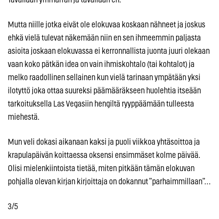
Mutta niille jotka eivät ole elokuvaa koskaan nähneet ja joskus
ehkä vielä tulevat näkemään niin en sen ihmeemmin paljasta
asioita joskaan elokuvassa ei kerronnallista juonta juuri olekaan
vaan koko pätkän idea on vain ihmiskohtalo (tai kohtalot) ja
melko raadollinen sellainen kun vielä tarinaan ympätään yksi
ilotyttö joka ottaa suureksi päämääräkseen huolehtia itseään
tarkoituksella Las Vegasiin hengiltä ryyppäämään tulleesta
miehestä.
Mun veli dokasi aikanaan kaksi ja puoli viikkoa yhtäsoittoa ja
krapulapäivän koittaessa oksensi ensimmäset kolme päivää.
Olisi mielenkiintoista tietää, miten pitkään tämän elokuvan
pohjalla olevan kirjan kirjoittaja on dokannut ”parhaimmillaan”…
3/5