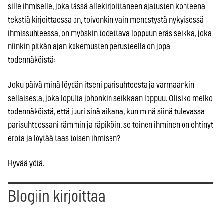
sille ihmiselle, joka tässä allekirjoittaneen ajatusten kohteena
tekstiä kirjoittaessa on, toivonkin vain menestystä nykyisessä
ihmissuhteessa, on myöskin todettava loppuun eräs seikka, joka
niinkin pitkän ajan kokemusten perusteella on jopa
todennäköistä:
Joku päivä minä löydän itseni parisuhteesta ja varmaankin
sellaisesta, joka lopulta johonkin seikkaan loppuu. Olisiko melko
todennäköistä, että juuri sinä aikana, kun minä siinä tulevassa
parisuhteessani rämmin ja räpiköin, se toinen ihminen on ehtinyt
erota ja löytää taas toisen ihmisen?
Hyvää yötä.
Blogiin kirjoittaa