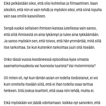
Eikä pelkästään siksi, että olisi kohtelias ja filmaattinen. Vaan
siksikin, että niin ei vain tehdä ja myöskin siksi, että siinä lopulta
vain saa omille kasvoilleen.
Senpä vuoksi sellaisen ihmisen kanssa jutellessa vain sanoo,
että siitä ihmisestä on aina tykännyt ja tulee aina tykkäämään.
Ja sanoo myöskin sen, että toivoo, että hän ymmärtää, mitä sillä
itse tarkoittaa. Se kun kuitenkin tarkoittaa juuri sitä itseään.
Onko tässä vuosia kestäneessä episodissa kyse omasta
saamattomuudesta vai huonosta tuurista? Vai molemmista?
Oli miten oli, nyt kun tämän asian on todella tiedostanut, ei voi
kuin onnitella itseään siitä, että ei ihan todella osaa tarttua
hetkeen. Sitä joskus kuvitteli, että osaa niin tehdä, mutta ei.
Eikä myöskään voi jäädä odottamaan. Vaikka nyt sanonkin, että