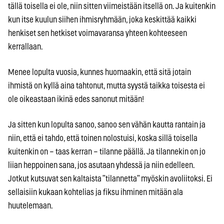
tällä toisella ei ole, niin sitten viimeistään itsellä on. Ja kuitenkin
kun itse kuulun siihen ihmisryhmään, joka keskittää kaikki
henkiset sen hetkiset voimavaransa yhteen kohteeseen
kerrallaan.
Menee lopulta vuosia, kunnes huomaakin, että sitä jotain
ihmistä on kyllä aina tahtonut, mutta syystä taikka toisesta ei
ole oikeastaan ikinä edes sanonut mitään!
Ja sitten kun lopulta sanoo, sanoo sen vähän kautta rantain ja
niin, että ei tahdo, että toinen nolostuisi, koska sillä toisella
kuitenkin on – taas kerran – tilanne päällä. Ja tilannekin on jo
liian heppoinen sana, jos asutaan yhdessä ja niin edelleen.
Jotkut kutsuvat sen kaltaista ”tilannetta” myöskin avoliitoksi. Ei
sellaisiin kukaan kohtelias ja fiksu ihminen mitään ala
huutelemaan.