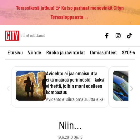
Terassikesä jatkuu! 🍺 Katso parhaat menovinkit Cityn
Terassioppaasta →
Skip
Tätä et odottanut
to
content
Etusivu
Viihde
Ruoka ja ravintolat
Ihmissuhteet
SYÖ!-vii
Avioehto ei jaa omaisuutta
eikä määrää perinnöstä – kaksi
‹
›
virhettä, joihin moni edelleen
kompastuu
Avioehto ei siirrä omaisuutta eikä
ratkaise perintöasioita.
Niin…
19.6.2010 06:13