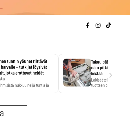
 →
en tunnin yöunet riittävät
Takuu päättyi, myyjän
 harvalle – tutkijat löysivät
näin pitkään kodinko
›
it, jotka erottavat heidät
kestää
sta
Lakisääteinen virhevast
ihmisistä nukkuu neljä tuntia ja
tuotteen oletetun kestoi
ilti…
aa