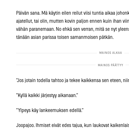
Päivän sana. Mä käytin eilen reilut viisi tuntia aikaa johon
ajatellut, tai olin, mutten kovin paljon ennen kuin ihan vi
vähän paranemaan. No ehkä sen verran, mitä se nyt yleens
tänään asian parissa toisen samanmoisen pätkän.
”Jos jotain todella tahtoo ja tekee kaikkensa sen eteen, ni
”Kyllä kaikki järjestyy aikanaan.”
”Ylpeys käy lankeemuksen edellä.”
Joopajoo. Ihmiset eivät edes tajua, kun laukovat kaikenlais