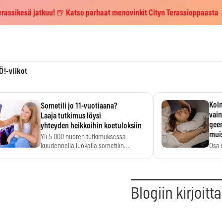
erassikesä jatkuu! 🍺 Katso parhaat menovinkit Cityn Terassioppaasta
Ö!-viikot
Kolm
Sometili jo 11-vuotiaana?
vain
Laaja tutkimus löysi
geen
yhteyden heikkoihin koetuloksiin
mui
Yli 5 000 nuoren tutkimuksessa
kuudennella luokalla sometilin…
Osa 
voi s
Blogiin kirjoitt