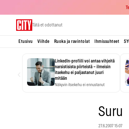
T
Skip
Tätä et odottanut
to
content
Etusivu
Viihde
Ruoka ja ravintolat
Ihmissuhteet
SY
LinkedIn-profiili voi antaa vihjeitä
narsistisista piirteistä – ilmeisin
‹
itsekehu ei paljastanut juuri
mitään
Näkyvin itsekehu ei ennustanut
narsistisia piirteitä.
Suru
27.6.2007 15:07