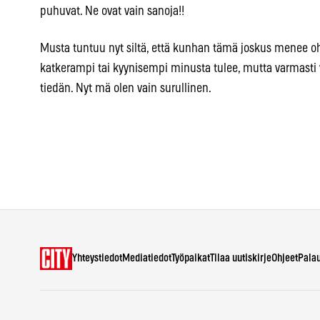
puhuvat. Ne ovat vain sanoja!!
Musta tuntuu nyt siltä, että kunhan tämä joskus menee ohi,
katkerampi tai kyynisempi minusta tulee, mutta varmasti 
tiedän. Nyt mä olen vain surullinen.
Yhteystiedot
Mediatiedot
Työpaikat
Tilaa uutiskirje
Ohjeet
Pala