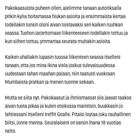
Pakokaasuista puheen ollen, ajelimme tanaan autoriksalla
pitkin kylia hoitamassa hiukan asioita ja ensimmaista kertaa
todellakin tunsin oloni aivan loistavaksi sen kaiken ruuhkan
seassa. Tuohon jarjettomaan liikenteeseen todellakin tottuu ja
kun siihen tottuu, ymmartaa seurata muitakin asioita.
Kaiken uhallakin lupasin tuossa liikenteen seassa itselleni
tanaan, etta jos mina ikina viela joskus tulevaisuudessa
uudestaan tahan maahan palaan, niin taatusti vuokraan
Mumbaista pratkan ja menen tuonne sekaan.
Mutta se siita nyt. Pakokaasut ja ihmismassat siis jaavat taakse
aivan tuota pikaa ja kuten otsikossa mainitsin, buukkasin jo
lahtiessani itselleni treffit Goalle. Pitaisi loytaa joku rauhallinen
biitsi, jonne menna. Seuralaiseni on varsin ihana 18 vuotias
neito.