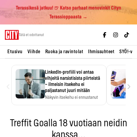
Terassikesä jatkuu! 🍺 Katso parhaat menovinkit Cityn
Terassioppaasta →
Skip
Tätä et odottanut
to
content
Etusivu
Viihde
Ruoka ja ravintolat
Ihmissuhteet
SYÖ!-vii
LinkedIn-profiili voi antaa
vihjeitä narsistisista piirteistä
‹
›
– ilmeisin itsekehu ei
paljastanut juuri mitään
Näkyvin itsekehu ei ennustanut
narsistisia piirteitä.
Treffit Goalla 18 vuotiaan neidin
kanssa…