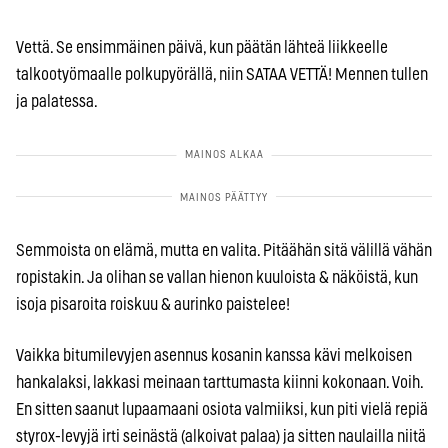
Vettä. Se ensimmäinen päivä, kun päätän lähteä liikkeelle
talkootyömaalle polkupyörällä, niin SATAA VETTÄ! Mennen tullen
ja palatessa.
Semmoista on elämä, mutta en valita. Pitäähän sitä välillä vähän
ropistakin. Ja olihan se vallan hienon kuuloista & näköistä, kun
isoja pisaroita roiskuu & aurinko paistelee!
Vaikka bitumilevyjen asennus kosanin kanssa kävi melkoisen
hankalaksi, lakkasi meinaan tarttumasta kiinni kokonaan. Voih.
En sitten saanut lupaamaani osiota valmiiksi, kun piti vielä repiä
styrox-levyjä irti seinästä (alkoivat palaa) ja sitten naulailla niitä