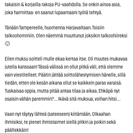
takaisin & korjailla rakoja PU-vaahdolla. Se onkin ainoa asia,
joka harmittaa: en saanut lupaamaani työtä tehtyä.
Tänään Tampereelle, huomenna Harjavaltaan. Toisiin
talkoohommiin. Olen näemmä muuttunut joksikin talkoohiireksi
🙂
Eilen muksu soitteli mulle ekaa kertaa itse. Oli muutes mukavaa
jutella kanssaan! Tässä välissä on ollut pitkä väli, että olemme
vain viestitelleet. Päätin jättää soittolähestymisen hänelle, sillä
tiedän, etten ole kesän aikana ollut se kaikkein paras varaisä.
Tuskaisaa oppia, mutta pitää antaa tilaa ja aikaa. Ehkäpä nyt
osaisin vähän paremmin?… Ikävä sitä muksua, voihan hitsi…
Vaan nyt täytyy lähteä (sateeseen) kiitämään. Olkaahan
ihmisiksi, te pienet ihmistaimet siellä pitkin ja poikin sekä
päällekkäin!