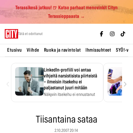
Terassikesä jatkuu! 🍺 Katso parhaat menovinkit Cityn
Terassioppaasta →
Skip
Tätä et odottanut
to
content
Etusivu
Viihde
Ruoka ja ravintolat
Ihmissuhteet
SYÖ!-vii
LinkedIn-profiili voi antaa
vihjeitä narsistisista piirteistä
‹
›
– ilmeisin itsekehu ei
paljastanut juuri mitään
Näkyvin itsekehu ei ennustanut
narsistisia piirteitä.
Tiisantaina sataa
2.10.2007 20:14