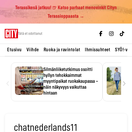
Terassikesä jatkuu! 🍺 Katso parhaat menovinkit Cityn
Terassioppaasta →
Skip
Tätä et odottanut
to
content
Etusivu
Viihde
Ruoka ja ravintolat
Ihmissuhteet
SYÖ!-vii
Silmänliiketutkimus osoitti
hyllyn tehokkaimmat
‹
›
myyntipaikat ruokakaupassa –
näin näkyvyys vaikuttaa
hintaan
Tuotteen paikka hyllyssä
ratkaisee, huomataanko se.
Kauppiaat hyödyntävät…
chatnederlands11