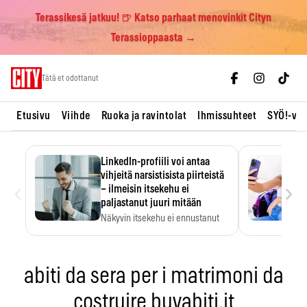
Terassikesä jatkuu! 🍺 Katso parhaat menovinkit Cityn
Terassioppaasta →
Skip
Tätä et odottanut
to
content
Etusivu
Viihde
Ruoka ja ravintolat
Ihmissuhteet
SYÖ!-vii
LinkedIn-profiili voi antaa
vihjeitä narsistisista piirteistä
‹
›
– ilmeisin itsekehu ei
paljastanut juuri mitään
Näkyvin itsekehu ei ennustanut
narsistisia piirteitä.
abiti da sera per i matrimoni da
costruire buyabiti.it