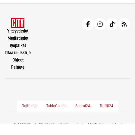
Yhteystiedot
Mediatiedot
Työpaikat
Tilaa uutiskirje
Ohjeet
Palaute
Deitti.net
TableOnline
Suomi24
Treffit24
© 2026 City.fi - Räväkkää sisältöä vuodesta -86 |
Evästeasetukset