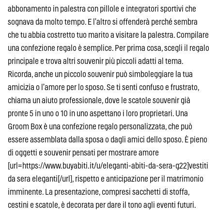
abbonamento in palestra con pillole e integratori sportivi che
sognava da molto tempo. E l’altro si offenderà perché sembra
che tu abbia costretto tuo marito a visitare la palestra. Compilare
una confezione regalo è semplice. Per prima cosa, scegli il regalo
principale e trova altri souvenir più piccoli adatti al tema.
Ricorda, anche un piccolo souvenir può simboleggiare la tua
amicizia o l’amore per lo sposo. Se ti senti confuso e frustrato,
chiama un aiuto professionale, dove le scatole souvenir già
pronte 5 in uno o 10 in uno aspettano i loro proprietari. Una
Groom Box è una confezione regalo personalizzata, che può
essere assemblata dalla sposa o dagli amici dello sposo. È pieno
di oggetti e souvenir pensati per mostrare amore
[url=https://www.buyabiti.it/u/eleganti-abiti-da-sera-g22]vestiti
da sera eleganti[/url], rispetto e anticipazione per il matrimonio
imminente. La presentazione, compresi sacchetti di stoffa,
cestini e scatole, è decorata per dare il tono agli eventi futuri.