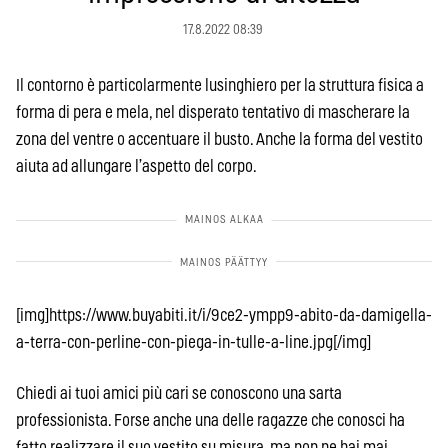
17.8.2022 08:39
Il contorno è particolarmente lusinghiero per la struttura fisica a
forma di pera e mela, nel disperato tentativo di mascherare la
zona del ventre o accentuare il busto. Anche la forma del vestito
aiuta ad allungare l’aspetto del corpo.
[img]https://www.buyabiti.it/i/9ce2-ympp9-abito-da-damigella-
a-terra-con-perline-con-piega-in-tulle-a-line.jpg[/img]
Chiedi ai tuoi amici più cari se conoscono una sarta
professionista. Forse anche una delle ragazze che conosci ha
fatto realizzare il suo vestito su misura, ma non ne hai mai