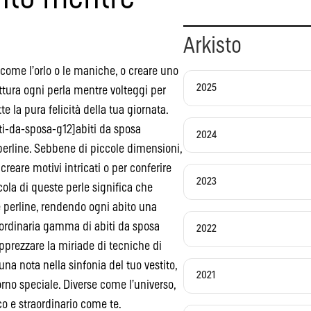
Arkisto
 come l’orlo o le maniche, o creare uno
2025
ttura ogni perla mentre volteggi per
e la pura felicità della tua giornata.
ti-da-sposa-g12]abiti da sposa
2024
 perline. Sebbene di piccole dimensioni,
 creare motivi intricati o per conferire
2023
scola di queste perle significa che
e perline, rendendo ogni abito una
raordinaria gamma di abiti da sposa
2022
pprezzare la miriade di tecniche di
una nota nella sinfonia del tuo vestito,
2021
rno speciale. Diverse come l’universo,
o e straordinario come te.