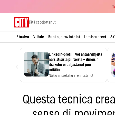
T
Skip
Tätä et odottanut
to
content
Etusivu
Viihde
Ruoka ja ravintolat
Ihmissuhteet
SY
LinkedIn-profiili voi antaa vihjeitä
narsistisista piirteistä – ilmeisin
‹
itsekehu ei paljastanut juuri
mitään
Näkyvin itsekehu ei ennustanut
narsistisia piirteitä.
Questa tecnica crea
senso di movime