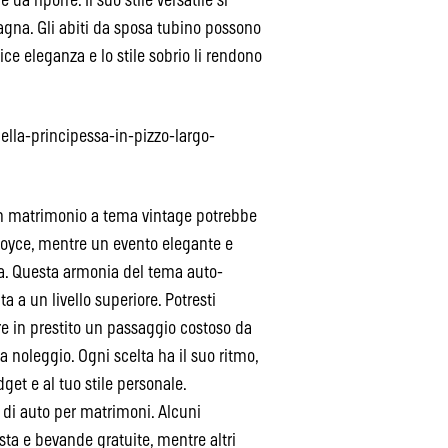
da riporre. Il suo stile versatile si
agna. Gli abiti da sposa tubino possono
ice eleganza e lo stile sobrio li rendono
ella-principessa-in-pizzo-largo-
 Un matrimonio a tema vintage potrebbe
 Royce, mentre un evento elegante e
a. Questa armonia del tema auto-
a a un livello superiore. Potresti
re in prestito un passaggio costoso da
 noleggio. Ogni scelta ha il suo ritmo,
get e al tuo stile personale.
à di auto per matrimoni. Alcuni
ista e bevande gratuite, mentre altri