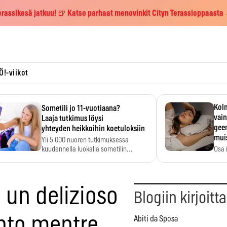
erassikesä jatkuu! 🍺 Katso parhaat menovinkit Cityn Terassioppaasta
Ö!-viikot
Kolm
Sometili jo 11-vuotiaana?
vain
Laaja tutkimus löysi
geen
yhteyden heikkoihin koetuloksiin
mui
Yli 5 000 nuoren tutkimuksessa
kuudennella luokalla sometilin…
Osa 
voi s
 un delizioso
Blogiin kirjoitt
nto mentre
Abiti da Sposa