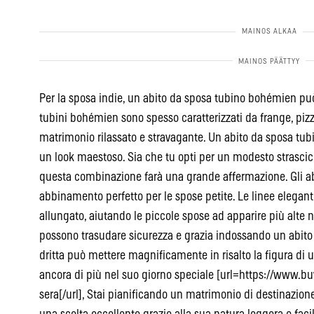
Per la sposa indie, un abito da sposa tubino bohémien può
tubini bohémien sono spesso caratterizzati da frange, pizzi 
matrimonio rilassato e stravagante. Un abito da sposa tub
un look maestoso. Sia che tu opti per un modesto strascico
questa combinazione farà una grande affermazione. Gli ab
abbinamento perfetto per le spose petite. Le linee eleganti
allungato, aiutando le piccole spose ad apparire più alte n
possono trasudare sicurezza e grazia indossando un abito 
dritta può mettere magnificamente in risalto la figura di u
ancora di più nel suo giorno speciale [url=https://www.buy
sera[/url], Stai pianificando un matrimonio di destinazio