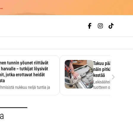
 →
en tunnin yöunet riittävät
Takuu päättyi, myyjän
 harvalle – tutkijat löysivät
näin pitkään kodinko
›
it, jotka erottavat heidät
kestää
sta
Lakisääteinen virhevast
ihmisistä nukkuu neljä tuntia ja
tuotteen oletetun kestoi
ilti…
aa