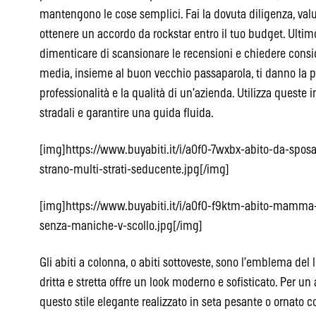
mantengono le cose semplici. Fai la dovuta diligenza, valut
ottenere un accordo da rockstar entro il tuo budget. Ulti
dimenticare di scansionare le recensioni e chiedere consigl
media, insieme al buon vecchio passaparola, ti danno la pos
professionalità e la qualità di un’azienda. Utilizza queste 
stradali e garantire una guida fluida.
[img]https://www.buyabiti.it/i/a0f0-7wxbx-abito-da-sposa-
strano-multi-strati-seducente.jpg[/img]
[img]https://www.buyabiti.it/i/a0f0-f9ktm-abito-mamma-s
senza-maniche-v-scollo.jpg[/img]
Gli abiti a colonna, o abiti sottoveste, sono l’emblema del 
dritta e stretta offre un look moderno e sofisticato. Per u
questo stile elegante realizzato in seta pesante o ornato con 