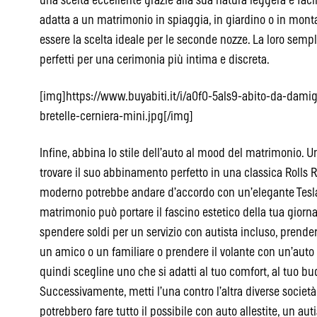
una scelta eccellente grazie alla sua natura leggera e facile 
adatta a un matrimonio in spiaggia, in giardino o in mont
essere la scelta ideale per le seconde nozze. La loro sempl
perfetti per una cerimonia più intima e discreta.
[img]https://www.buyabiti.it/i/a0f0-5als9-abito-da-damig
bretelle-cerniera-mini.jpg[/img]
Infine, abbina lo stile dell’auto al mood del matrimonio.
trovare il suo abbinamento perfetto in una classica Rolls
moderno potrebbe andare d’accordo con un’elegante Tesl
matrimonio può portare il fascino estetico della tua giornat
spendere soldi per un servizio con autista incluso, prende
un amico o un familiare o prendere il volante con un’auto a
quindi scegline uno che si adatti al tuo comfort, al tuo bud
Successivamente, metti l’una contro l’altra diverse societ
potrebbero fare tutto il possibile con auto allestite, un aut