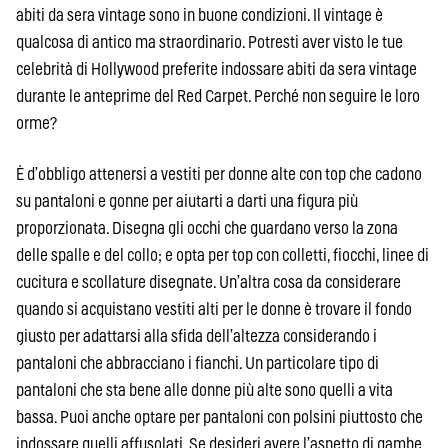
abiti da sera vintage sono in buone condizioni. Il vintage è
qualcosa di antico ma straordinario. Potresti aver visto le tue
celebrità di Hollywood preferite indossare abiti da sera vintage
durante le anteprime del Red Carpet. Perché non seguire le loro
orme?
È d’obbligo attenersi a vestiti per donne alte con top che cadono
su pantaloni e gonne per aiutarti a darti una figura più
proporzionata. Disegna gli occhi che guardano verso la zona
delle spalle e del collo; e opta per top con colletti, fiocchi, linee di
cucitura e scollature disegnate. Un’altra cosa da considerare
quando si acquistano vestiti alti per le donne è trovare il fondo
giusto per adattarsi alla sfida dell’altezza considerando i
pantaloni che abbracciano i fianchi. Un particolare tipo di
pantaloni che sta bene alle donne più alte sono quelli a vita
bassa. Puoi anche optare per pantaloni con polsini piuttosto che
indossare quelli affusolati. Se desideri avere l’aspetto di gambe