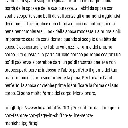
L’abito con spalle scoperte spesso ritrae un’immagine della
bontà della sposa e della sua purezza. Gli abiti da sposa con
spalle scoperte sono belli da soli senza gli ornamenti aggiuntivi
dei gioielli. Un semplice orecchino a goccia oa bottone andrà
bene per completare il look della sposa modesta. La prima e più
importante cosa da considerare quando si sceglie un abito da
sposa è assicurarsi che l’abito valorizzi la forma del proprio
corpo. Ora questa è la parte difficile perché potrebbe costarti un
po’ di pazienza e potrebbe darti un po’ di frustrazione. Ma non
preoccuparti perché indossare l’abito perfetto il giorno del tuo
matrimonio ne varrà sicuramente la pena. Per trovare l’abito
perfetto, la sposa dovrebbe prima identificare la forma del suo
corpo. Ci sono molte forme del corpo. Menzionare,
[img]https://www.buyabiti.it/i/a0f0-p7nkr-abito-da-damigella-
con-festone-con-piega-in-chiffon-a-line-senza-
maniche.jpg[/img]