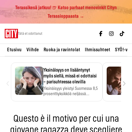
Terassikesä jatkuu! 🍺 Katso parhaat menovinkit Cityn
Terassioppaasta →
Skip
Tätä et odottanut
to
content
Etusivu
Viihde
Ruoka ja ravintolat
Ihmissuhteet
SYÖ!-vii
Yksinäisyys on lisääntynyt
myös siellä, missä ei odottaisi
‹
›
– parisuhteessa olevilla
Yksinäisyys yleistyi Suomessa 8,5
prosenttiyksikköä neljässä
vuodessa. Se…
Questo è il motivo per cui una
giovane ragazza deve scegliere