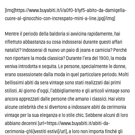
[img]https://www.buyabiti.it/i/a0f0-b1yf5-abito-da-damigella-
cuore-al-ginocchio-con-increspato-mini-a-line.jpg[/img]
Mentre il periodo della baldoria si avvicina rapidamente, hai
riflettuto abbastanza su cosa indosserai durante questi affari
natalizi? Indosserai di nuovo un paio di jeans e camicia? Perché
non riportare la moda classica? Durante l’era del 1900, la moda
veniva introdotta e seguita. Le persone, specialmente le donne,
erano ossessionate dalla moda in quel particolare periodo. Molti
bellissimi abiti da sera vintage sono stati realizzati dai primi
stilisti. Al giorno d’oggi, l’abbigliamento e gli articoli vintage sono
ancora apprezzati dalle persone che amano i classici. Hai visto
alcune celebrità che si divertono a indossare abiti da cerimonia
vintage per la sua eleganza e lo stile chic. Sebbene alcuni di loro
abbiano decenni [url=https://www.buyabiti.it/abiti-da-
cerimonia-g16]vestiti estivi[/url], a loro non importa finché gli