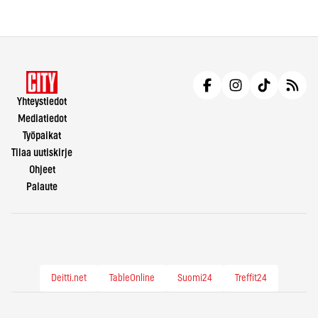
Yhteystiedot
Mediatiedot
Työpaikat
Tilaa uutiskirje
Ohjeet
Palaute
Deitti.net
TableOnline
Suomi24
Treffit24