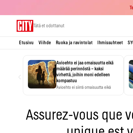
T
Skip
Tätä et odottanut
to
content
Etusivu
Viihde
Ruoka ja ravintolat
Ihmissuhteet
SY
Avioehto ei jaa omaisuutta eikä
määrää perinnöstä – kaksi
‹
virhettä, joihin moni edelleen
kompastuu
Avioehto ei siirrä omaisuutta eikä
ratkaise perintöasioita.
Assurez-vous que vot
unique est v