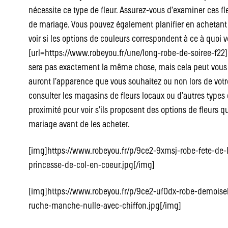
nécessite ce type de fleur. Assurez-vous d’examiner ces f
de mariage. Vous pouvez également planifier en achetan
voir si les options de couleurs correspondent à ce à quoi v
[url=https://www.robeyou.fr/une/long-robe-de-soiree-f22]r
sera pas exactement la même chose, mais cela peut vous 
auront l’apparence que vous souhaitez ou non lors de vo
consulter les magasins de fleurs locaux ou d’autres types d
proximité pour voir s’ils proposent des options de fleurs q
mariage avant de les acheter.
[img]https://www.robeyou.fr/p/9ce2-9xmsj-robe-fete-de-l
princesse-de-col-en-coeur.jpg[/img]
[img]https://www.robeyou.fr/p/9ce2-uf0dx-robe-demoisel
ruche-manche-nulle-avec-chiffon.jpg[/img]