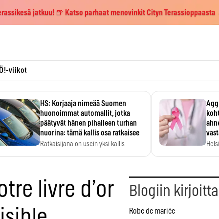
erassikesä jatkuu! 🍺 Katso parhaat menovinkit Cityn Terassioppaasta
Ö!-viikot
HS: Korjaaja nimeää Suomen
Aggr
huonoimmat automallit, jotka
koht
päätyvät hänen pihalleen turhan
ahne
nuorina: tämä kallis osa ratkaisee
vas
Ratkaisijana on usein yksi kallis
Hels
komponentti.
MYC-
hida
re livre d’or
Blogiin kirjoitt
isible
Robe de mariée