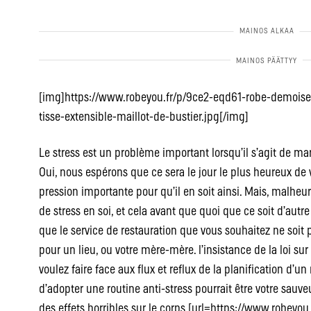
[img]https://www.robeyou.fr/p/9ce2-eqd61-robe-demoisel
tisse-extensible-maillot-de-bustier.jpg[/img]
Le stress est un problème important lorsqu’il s’agit de ma
Oui, nous espérons que ce sera le jour le plus heureux de vo
pression importante pour qu’il en soit ainsi. Mais, malhe
de stress en soi, et cela avant que quoi que ce soit d’autr
que le service de restauration que vous souhaitez ne soit p
pour un lieu, ou votre mère-mère. l’insistance de la loi sur
voulez faire face aux flux et reflux de la planification d’u
d’adopter une routine anti-stress pourrait être votre sauveu
des effets horribles sur le corps [url=https://www.robeyou