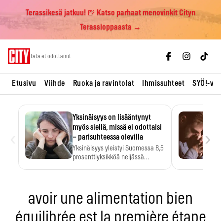
Terassikesä jatkuu! 🍺 Katso parhaat menovinkit Cityn
Terassioppaasta →
Skip
Tätä et odottanut
to
content
Etusivu
Viihde
Ruoka ja ravintolat
Ihmissuhteet
SYÖ!-vii
Yksinäisyys on lisääntynyt
myös siellä, missä ei odottaisi
‹
›
– parisuhteessa olevilla
Yksinäisyys yleistyi Suomessa 8,5
prosenttiyksikköä neljässä
vuodessa. Se…
avoir une alimentation bien
équilibrée est la première étape