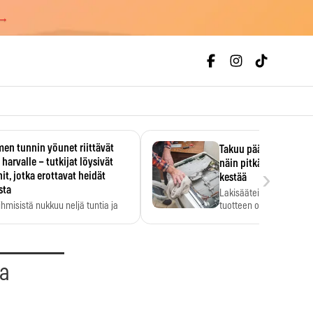
 →
en tunnin yöunet riittävät
Takuu päättyi, myyjän
 harvalle – tutkijat löysivät
näin pitkään kodinko
›
it, jotka erottavat heidät
kestää
sta
Lakisääteinen virhevast
ihmisistä nukkuu neljä tuntia ja
tuotteen oletetun kestoi
ilti…
aa