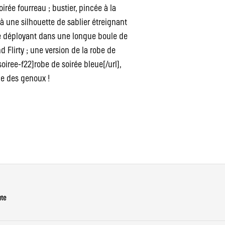
oirée fourreau ; bustier, pincée à la
t à une silhouette de sablier étreignant
 se déployant dans une longue boule de
d Flirty ; une version de la robe de
iree-f22]robe de soirée bleue[/url],
e des genoux !
ute