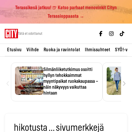
Terassikesä jatkuu! 🍺 Katso parhaat menovinkit Cityn
Terassioppaasta →
Skip
Tätä et odottanut
to
content
Etusivu
Viihde
Ruoka ja ravintolat
Ihmissuhteet
SYÖ!-vii
Silmänliiketutkimus osoitti
hyllyn tehokkaimmat
‹
›
myyntipaikat ruokakaupassa –
näin näkyvyys vaikuttaa
hintaan
Tuotteen paikka hyllyssä
ratkaisee, huomataanko se.
Kauppiaat hyödyntävät…
hikotusta ... sivumerkkejä