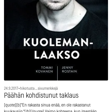
24.9.2017
•
hikotusta ... sivumerkkejä
Päähän kohdistunut taklaus
[quote][b]"En rakasta sinua enää, en ole rakastanut
kuukausiin."[/b][/quote] Vaimo kohteena, kun itsestään