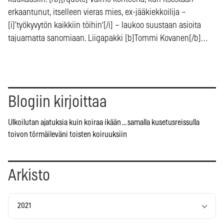
erkaantunut, itselleen vieras mies, ex-jääkiekkoilija –
[i]’työkyvytön kaikkiin töihin'[/i] – laukoo suustaan asioita
tajuamatta sanomiaan. Liigapakki [b]Tommi Kovanen[/b]…
Blogiin kirjoittaa
Ulkoilutan ajatuksia kuin koiraa ikään ... samalla kusetusreissulla
toivon törmäileväni toisten koiruuksiin
Arkisto
2021