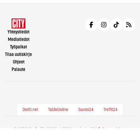
Yhteystiedot
Mediatiedot
Työpaikat
Tilaa uutiskirje
Ohjeet
Palaute
Deitti.net
TableOnline
Suomi24
Treffit24
© 2026 City.fi - Räväkkää sisältöä vuodesta -86 |
Evästeasetukset