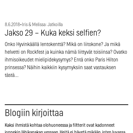
8.6.2018
•
Iris & Melissa: Jatkoilla
Jakso 29 – Kuka keksi selfien?
Onko Hyvinkäällä lentokenttä? Mikä on liitokone? Ja mikä
helvetti on Rockfest ja kuinka nämä liittyvät toisiinsa? Ovatko
ihmisoikeudet mielipidekysymys? Entä onko Paris Hilton
prinsessa? Näihin kaikkiin kysymyksiin saat vastauksen
tästä…
Blogiin kirjoittaa
Kaksi ihmistä kohtaa olohuoneessa ja filtterit ovat kadonneet
jonnekin lähikapakan vessaan. Heitä ei hävetä mikään, joten luvassa