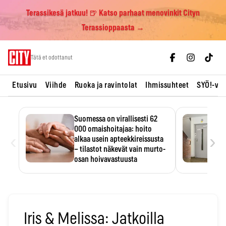
Terassikesä jatkuu! 🍺 Katso parhaat menovinkit Cityn
Terassioppaasta →
Skip
Tätä et odottanut
to
content
Etusivu
Viihde
Ruoka ja ravintolat
Ihmissuhteet
SYÖ!-vii
Suomessa on virallisesti 62
000 omaishoitajaa: hoito
‹
›
alkaa usein apteekkireissusta
– tilastot näkevät vain murto-
osan hoivavastuusta
Omaishoitajaliiton arvion mukaan
noin 350 000 suomalaista
kantaa…
Iris & Melissa: Jatkoilla