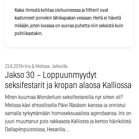
Kaksi ihmistä kohtaa olohuoneessa ja filtterit ovat
kadonneet jonnekin lähikapakan vessaan. Heitä ei hävetä
mikään, joten luvassa on suoraa puhetta niin seksistä kuin
politiikastakin.
23.6.2018
•
Iris & Melissa: Jatkoilla
Jakso 30 – Loppuunmyydyt
seksifestarit ja kropan alaosa Kalliossa
Miten kuumaa Wonderlust-seksifestareilla nyt sitten oli?
Melissa kävi ehtoollisella Päivi Räsäsen kanssa ja onnistui
samalla tyrkyttämään homoseksuaalista agendaansa. Iris on
juuri muuttanut pois rakkaasta Kalliosta ja kertoo häiriköistä
Dallapénpuistoissa, Hesarilla…