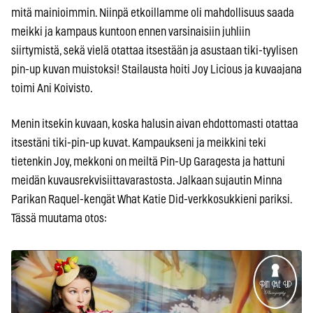
mitä mainioimmin. Niinpä etkoillamme oli mahdollisuus saada
meikki ja kampaus kuntoon ennen varsinaisiin juhliin
siirtymistä, sekä vielä otattaa itsestään ja asustaan tiki-tyylisen
pin-up kuvan muistoksi! Stailausta hoiti Joy Licious ja kuvaajana
toimi Ani Koivisto.
Menin itsekin kuvaan, koska halusin aivan ehdottomasti otattaa
itsestäni tiki-pin-up kuvat. Kampaukseni ja meikkini teki
tietenkin Joy, mekkoni on meiltä Pin-Up Garagesta ja hattuni
meidän kuvausrekvisiittavarastosta. Jalkaan sujautin Minna
Parikan Raquel-kengät What Katie Did-verkkosukkieni pariksi.
Tässä muutama otos: