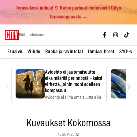
Terassikesä jatkuu! 🍺 Katso parhaat menovinkit Cityn
Terassioppaasta →
Skip
Tätä et odottanut
to
content
Etusivu
Viihde
Ruoka ja ravintolat
Ihmissuhteet
SYÖ!-vii
Avioehto ei jaa omaisuutta
eikä määrää perinnöstä – kaksi
‹
›
virhettä, joihin moni edelleen
kompastuu
Avioehto ei siirrä omaisuutta eikä
ratkaise perintöasioita.
Kuvaukset Kokomossa
7.3.2014 20:12