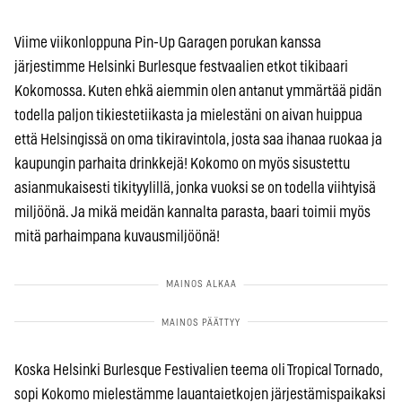
Viime viikonloppuna Pin-Up Garagen porukan kanssa
järjestimme Helsinki Burlesque festvaalien etkot tikibaari
Kokomossa. Kuten ehkä aiemmin olen antanut ymmärtää pidän
todella paljon tikiestetiikasta ja mielestäni on aivan huippua
että Helsingissä on oma tikiravintola, josta saa ihanaa ruokaa ja
kaupungin parhaita drinkkejä! Kokomo on myös sisustettu
asianmukaisesti tikityylillä, jonka vuoksi se on todella viihtyisä
miljöönä. Ja mikä meidän kannalta parasta, baari toimii myös
mitä parhaimpana kuvausmiljöönä!
Koska Helsinki Burlesque Festivalien teema oli Tropical Tornado,
sopi Kokomo mielestämme lauantaietkojen järjestämispaikaksi