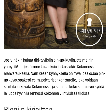
Jos Sinäkin haluat tiki-tyylisiin pin-up-kuviin, ota meihin
yhteyttä! Järjestämme kuvauksia jatkossakin Kokomossa
ajanvarauksella. Näin kesän kynnyksellä on hyvä idea ostaa pin-
up kuvauspaketti esim. polttarisankarittarelle, joka voidaan
stailata ja kuvata Kokomossa, ja samalla koko seurue voi syödä
ja juoda hyvin ja rennosti Kokomon viihtyisissä tiloissa.
Blogiin kirjoittaa