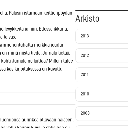
ella. Palasin istumaan keittiönpöydän
Arkisto
 levykkeitä ja hiiri. Edessä ikkuna,
2013
ä taivas.
tan kymmenentuhatta merkkiä joudun
 en minä niistä tiedä, Jumala tietää.
2012
 kohti Jumala ne laittaa? Milloin tulee
sa käsikirjoituksessa on kuvattu
2011
.
2010
2008
än huomionsa aurinkoa ottavaan naiseen.