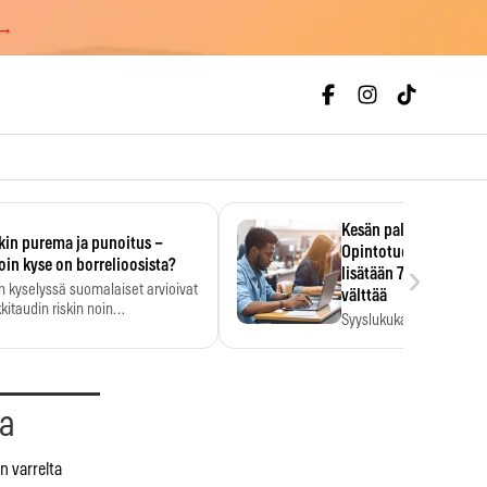
 →
Kesän palkka ratkaise
kin purema ja punoitus –
Opintotuen takaisinp
›
oin kyse on borrelioosista?
lisätään 7,5 prosentti
n kyselyssä suomalaiset arvioivat
välttää
kitaudin riskin noin
Syyslukukauden tukikuu
menkertaiseksi…
määrä ratkeaa sillä, mit
ehti…
aa
n varrelta