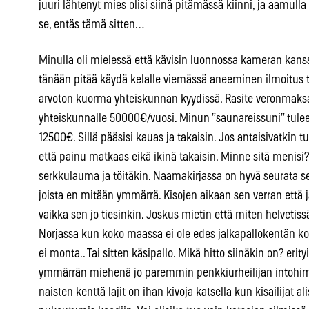
juuri lähtenyt mies olisi siinä pitämässä kiinni, ja aamulla 
se, entäs tämä sitten…
Minulla oli mielessä että kävisin luonnossa kameran kans
tänään pitää käydä kelalle viemässä aneeminen ilmoitus ty
arvoton kuorma yhteiskunnan kyydissä. Rasite veronmaks
yhteiskunnalle 50000€/vuosi. Minun ”saunareissuni” tule
12500€. Sillä pääsisi kauas ja takaisin. Jos antaisivatkin
että painu matkaas eikä ikinä takaisin. Minne sitä menisi
serkkulauma ja töitäkin. Naamakirjassa on hyvä seurata
joista en mitään ymmärrä. Kisojen aikaan sen verran että ja
vaikka sen jo tiesinkin. Joskus mietin että miten helvetissä
Norjassa kun koko maassa ei ole edes jalkapallokentän koko
ei monta.. Tai sitten käsipallo. Mikä hitto siinäkin on? erity
ymmärrän miehenä jo paremmin penkkiurheilijan intohim
naisten kenttä lajit on ihan kivoja katsella kun kisailijat al