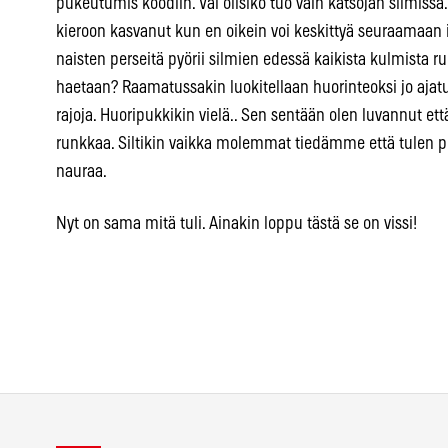
pukeutumis koodiin. Vai olisiko tuo vain katsojan silmiss
kieroon kasvanut kun en oikein voi keskittyä seuraamaan it
naisten perseitä pyörii silmien edessä kaikista kulmista r
haetaan? Raamatussakin luokitellaan huorinteoksi jo ajatu
rajoja. Huoripukkikin vielä.. Sen sentään olen luvannut et
runkkaa. Siltikin vaikka molemmat tiedämme että tulen p
nauraa.
Nyt on sama mitä tuli. Ainakin loppu tästä se on vissi!