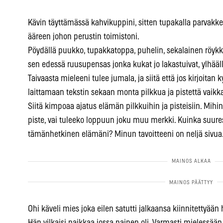
Kävin täyttämässä kahvikuppini, sitten tupakalla parvakke
ääreen johon perustin toimistoni.
Pöydällä puukko, tupakkatoppa, puhelin, sekalainen röykkiö
sen edessä ruusupensas jonka kukat jo lakastuivat, ylhääll
Taivaasta mieleeni tulee jumala, ja siitä että jos kirjoi
laittamaan tekstin sekaan monta pilkkua ja pistettä vaikka
Siitä kimpoaa ajatus elämän pilkkuihin ja pisteisiin. Mihin
piste, vai tuleeko loppuun joku muu merkki. Kuinka suures
tämänhetkinen elämäni? Minun tavoitteeni on neljä sivua
Ohi käveli mies joka eilen satutti jalkaansa kiinnitettyä