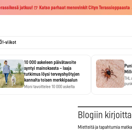
erassikesä jatkuu! 🍺 Katso parhaat menovinkit Cityn Terassioppaasta
Ö!-viikot
10 000 askeleen päivätavoite
Pun
syntyi mainoksesta – laaja
Mill
tutkimus löysi terveyshyötyjen
THL:
kannalta toisen merkkipaalun
punk
Moni tavoittelee 10 000 askelta
kym
päivässä, vaikka luku…
e
Blogiin kirjoitt
Mietteitä ja tapahtumia matka