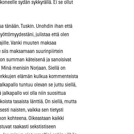
koneelle sydän sykkyrällä. Ei se ollut
sa tänään. Tuskin. Unohdin ihan että
öttömyydestäni, julistaa että olen
ajille. Vanki muuten maksaa
e siis maksamaan suurinpiirtein
 tuon summan käteisenä ja sanoisivat
? Minä menisin Norjaan. Siellä on
 serkkujen elämän kulkua kommenteista
lkapallo tuntuu olevan se juttu siellä,
 jalkapallo voi olla niin suosittua
ista tasaista länttiä. On siellä, mutta
isesti naisten, vaikka sen tietysti
on kohteena. Oikeastaan kaikki
istuvat raakasti sekstistiseen