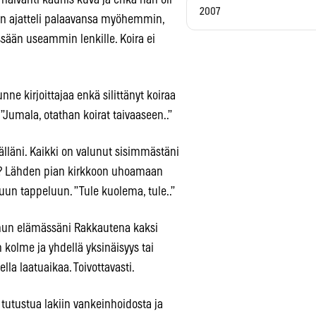
 häivähti kaunis kuva ja ehkä hän oli
2007
hän ajatteli palaavansa myöhemmin,
essään useammin lenkille. Koira ei
nne kirjoittajaa enkä silittänyt koiraa
”Jumala, otathan koirat taivaaseen..”
älläni. Kaikki on valunut sisimmästäni
os? Lähden pian kirkkoon uhoamaan
luun tappeluun. ”Tule kuolema, tule..”
inun elämässäni Rakkautena kaksi
n kolme ja yhdellä yksinäisyys tai
ella laatuaikaa. Toivottavasti.
 tutustua lakiin vankeinhoidosta ja