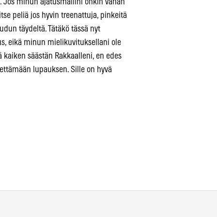
ä.. Jos minun ajatusmallini onkin vähän
se peliä jos hyvin treenattuja, pinkeitä
uudun täydeltä. Tätäkö tässä nyt
s, eikä minun mielikuvituksellani ole
tä kaiken säästän Rakkaalleni, en edes
ettämään lupauksen. Sille on hyvä