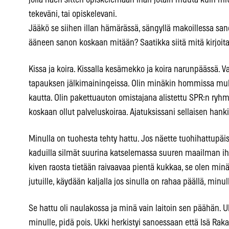
jolla haen sitten opiskelemaan ihan jotain muuta kuin mit
tekeväni, tai opiskelevani.
Jääkö se siihen illan hämärässä, sängyllä makoillessa sa
ääneen sanon koskaan mitään? Saatikka siitä mitä kirjoit
Kissa ja koira. Kissalla kesämekko ja koira narunpäässä. Va
tapauksen jälkimainingeissa. Olin minäkin hommissa muka
kautta. Olin pakettuauton omistajana alistettu SPR:n ryhmäl
koskaan ollut palveluskoiraa. Ajatuksissani sellaisen hanki
Minulla on tuohesta tehty hattu. Jos näette tuohihattupäi
kaduilla silmät suurina katselemassa suuren maailman ih
kiven raosta tietään raivaavaa pientä kukkaa, se olen minä,
jutuille, käydään kaljalla jos sinulla on rahaa päällä, minull
Se hattu oli naulakossa ja minä vain laitoin sen päähän. Ukk
minulle, pidä pois. Ukki herkistyi sanoessaan että Isä Ra