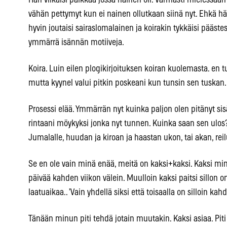
Hän vilkaisi paikkaa jossa nainen oli. Varmasti mielessään
vähän pettymyt kun ei nainen ollutkaan siinä nyt. Ehkä 
hyvin joutaisi sairaslomalainen ja koirakin tykkäisi pääst
ymmärrä isännän motiiveja.
Koira. Luin eilen plogikirjoituksen koiran kuolemasta. en tu
mutta kyynel valui pitkin poskeani kun tunsin sen tuskan. 
Prosessi elää. Ymmärrän nyt kuinka paljon olen pitänyt sis
rintaani möykyksi jonka nyt tunnen. Kuinka saan sen ul
Jumalalle, huudan ja kiroan ja haastan ukon, tai akan, rei
Se en ole vain minä enää, meitä on kaksi+kaksi. Kaksi m
päivää kahden viikon välein. Muulloin kaksi paitsi sillon o
laatuaikaa.. ’Vain yhdellä siksi että toisaalla on silloin kahd
Tänään minun piti tehdä jotain muutakin. Kaksi asiaa. Piti