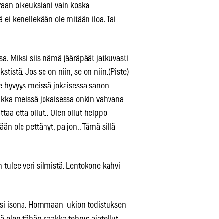
 vaan oikeuksiani vain koska
ä ei kenellekään ole mitään iloa. Tai
a. Miksi siis nämä jääräpäät jatkuvasti
istä. Jos se on niin, se on niin.(Piste)
n se hyvyys meissä jokaisessa sanon
aikka meissä jokaisessa onkin vahvana
taa että ollut.. Olen ollut helppo
n ole pettänyt, paljon.. Tämä sillä
an tulee veri silmistä. Lentokone kahvi
olisi isona. Hommaan lukion todistuksen