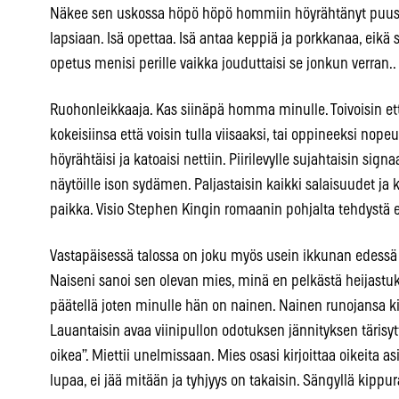
Näkee sen uskossa höpö höpö hommiin höyrähtänyt puusi
lapsiaan. Isä opettaa. Isä antaa keppiä ja porkkanaa, eikä s
opetus menisi perille vaikka jouduttaisi se jonkun verran..
Ruohonleikkaaja. Kas siinäpä homma minulle. Toivoisin e
kokeisiinsa että voisin tulla viisaaksi, tai oppineeksi nopeud
höyrähtäisi ja katoaisi nettiin. Piirilevylle sujahtaisin sign
näytöille ison sydämen. Paljastaisin kaikki salaisuudet ja
paikka. Visio Stephen Kingin romaanin pohjalta tehdystä 
Vastapäisessä talossa on joku myös usein ikkunan edessä t
Naiseni sanoi sen olevan mies, minä en pelkästä heijas
päätellä joten minulle hän on nainen. Nainen runojansa kirjo
Lauantaisin avaa viinipullon odotuksen jännityksen tärisytt
oikea”. Miettii unelmissaan. Mies osasi kirjoittaa oikeita asio
lupaa, ei jää mitään ja tyhjyys on takaisin. Sängyllä kippu