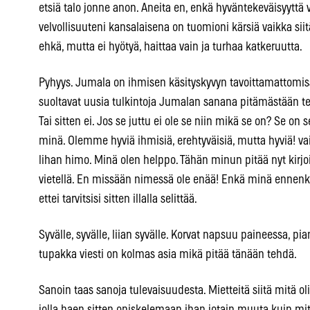
etsiä talo jonne anon. Aneita en, enkä hyväntekeväisyyttä
velvollisuuteni kansalaisena on tuomioni kärsiä vaikka siit
ehkä, mutta ei hyötyä, haittaa vain ja turhaa katkeruutta.
Pyhyys. Jumala on ihmisen käsityskyvyn tavoittamattomiss
suoltavat uusia tulkintoja Jumalan sanana pitämästään tekst
Tai sitten ei. Jos se juttu ei ole se niin mikä se on? Se o
minä. Olemme hyviä ihmisiä, erehtyväisiä, mutta hyviä! v
lihan himo. Minä olen helppo. Tähän minun pitää nyt kirjoit
vietellä. En missään nimessä ole enää! Enkä minä ennenkää
ettei tarvitsisi sitten illalla selittää.
Syvälle, syvälle, liian syvälle. Korvat napsuu paineessa, pi
tupakka viesti on kolmas asia mikä pitää tänään tehdä.
Sanoin taas sanoja tulevaisuudesta. Mietteitä siitä mitä 