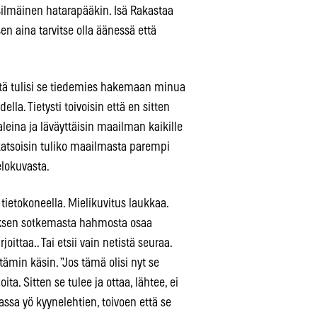
lmäinen hatarapääkin. Isä Rakastaa
en aina tarvitse olla äänessä että
ttä tulisi se tiedemies hakemaan minua
ella. Tietysti toivoisin että en sitten
aaleina ja läväyttäisin maailman kaikille
 katsoisin tuliko maailmasta parempi
elokuvasta.
ietokoneella. Mielikuvitus laukkaa.
tuksen sotkemasta hahmosta osaa
ittaa.. Tai etsii vain netistä seuraa.
ämin käsin. ”Jos tämä olisi nyt se
ita. Sitten se tulee ja ottaa, lähtee, ei
rassa yö kyynelehtien, toivoen että se