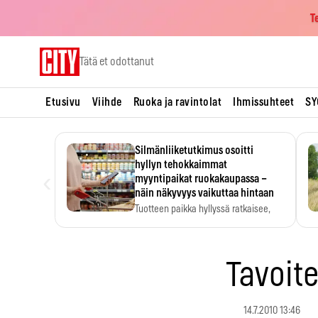
T
Skip
Tätä et odottanut
to
content
Etusivu
Viihde
Ruoka ja ravintolat
Ihmissuhteet
SY
Silmänliiketutkimus osoitti
hyllyn tehokkaimmat
‹
myyntipaikat ruokakaupassa –
näin näkyvyys vaikuttaa hintaan
Tuotteen paikka hyllyssä ratkaisee,
huomataanko se. Kauppiaat
hyödyntävät…
Tavoit
14.7.2010 13:46