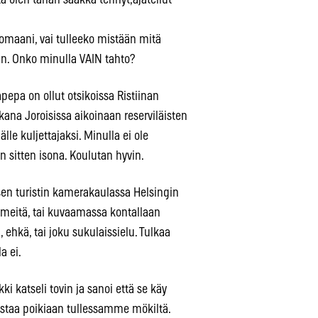
ä olen tähän saakka tehnyt,ajatellut
nomaani, vai tulleeko mistään mitä
an. Onko minulla VAIN tahto?
pepa on ollut otsikoissa Ristiinan
na Joroisissa aikoinaan reserviläisten
le kuljettajaksi. Minulla ei ole
n sitten isona. Koulutan hyvin.
sen turistin kamerakaulassa Helsingin
meitä, tai kuvaamassa kontallaan
 ehkä, tai joku sukulaissielu. Tulkaa
a ei.
i katseli tovin ja sanoi että se käy
kastaa poikiaan tullessamme mökiltä.