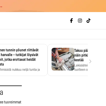
 →
en tunnin yöunet riittävät
Takuu päättyi, myyjän
 harvalle – tutkijat löysivät
näin pitkään kodinko
›
it, jotka erottavat heidät
kestää
sta
Lakisääteinen virhevast
ihmisistä nukkuu neljä tuntia ja
tuotteen oletetun kestoi
ilti…
aa
elee tuoreimmat