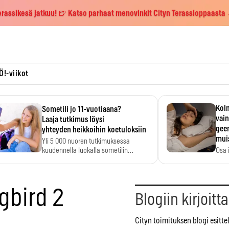
erassikesä jatkuu! 🍺 Katso parhaat menovinkit Cityn Terassioppaasta
Ö!-viikot
Kolm
Sometili jo 11-vuotiaana?
vain
Laaja tutkimus löysi
geen
yhteyden heikkoihin koetuloksiin
mui
Yli 5 000 nuoren tutkimuksessa
kuudennella luokalla sometilin…
Osa 
voi s
gbird 2
Blogiin kirjoitt
Cityn toimituksen blogi esitt