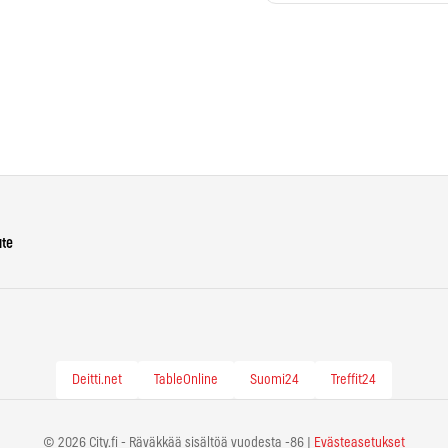
ute
Deitti.net
TableOnline
Suomi24
Treffit24
© 2026 City.fi - Räväkkää sisältöä vuodesta -86 |
Evästeasetukset