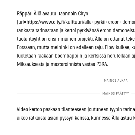
Räppäri Ällä avautui taannoin Cityn
[url=https://www.city.fi/kulttuuri/alla+pyrkii+eroon+demo
rankasta tarinastaan ja kertoi pyrkivänsä eroon demoneist
tuotantoyhtiön ensimmäinen projekti. Ällä on ottanut tek
Forssaan, mutta meininki on edelleen raju. Flow kulkee, k
luotetaan raakaan boombappiin ja kertsissä herutellaan aj
Miksauksesta ja masteroinnista vastaa P3RA.
Video kertoo paskaan tilanteeseen joutuneen tyypin tarinaa,
aikoo ratkaista asian pyssyn kanssa, kunnessa Ällä astuu k