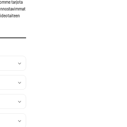
domme tarjota
kiinnostavimmat
videotaiteen