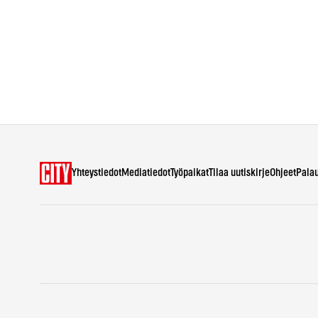
Yhteystiedot
Mediatiedot
Työpaikat
Tilaa uutiskirje
Ohjeet
Pala