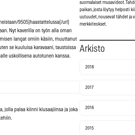
suomalaiset musavideot. Tah
paikan, josta löytyy helposti 
uutuudet, nousevat tähdet ja 
neistaan/9505]haastattelussa[/url]
merkkiteokset.
aan. Nyt kaverilla on työn alla oman
emisen langat omiin käsiin, muuttanut
Arkisto
uten se kuuluisa karavaani, taustoissa
alle uskollisena autotunen kanssa.
2018
2017
2016
 jolla palaa kiinni kiusaajiinsa ja joka
ehiin.
2015