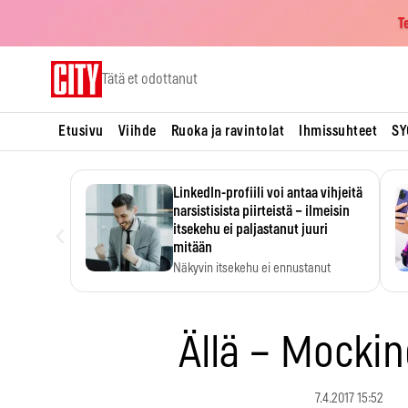
T
Skip
Tätä et odottanut
to
content
Etusivu
Viihde
Ruoka ja ravintolat
Ihmissuhteet
SY
LinkedIn-profiili voi antaa vihjeitä
narsistisista piirteistä – ilmeisin
‹
itsekehu ei paljastanut juuri
mitään
Näkyvin itsekehu ei ennustanut
narsistisia piirteitä.
Ällä – Mockin
7.4.2017 15:52