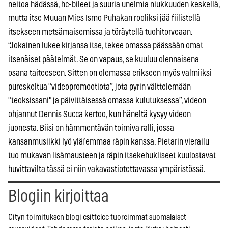
neitoa hädässä, hc-bileet ja suuria unelmia niukkuuden keskellä,
mutta itse Muuan Mies Ismo Puhakan rooliksi jää fiilistellä
itsekseen metsämaisemissa ja töräytellä tuohitorveaan.
“Jokainen lukee kirjansa itse, tekee omassa päässään omat
itsenäiset päätelmät. Se on vapaus, se kuuluu olennaisena
osana taiteeseen. Sitten on olemassa erikseen myös valmiiksi
pureskeltua "videopromootiota”, jota pyrin välttelemään
"teoksissani" ja päivittäisessä omassa kulutuksessa”, videon
ohjannut Dennis Succa kertoo, kun häneltä kysyy videon
juonesta. Biisi on hämmentävän toimiva ralli, jossa
kansanmusiikki lyö yläfemmaa räpin kanssa. Pietarin vierailu
tuo mukavan lisämausteen ja räpin itsekehukliseet kuulostavat
huvittavilta tässä ei niin vakavastiotettavassa ympäristössä.
Blogiin kirjoittaa
Cityn toimituksen blogi esittelee tuoreimmat suomalaiset