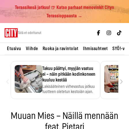
Terassikesä jatkuu! 🍺 Katso parhaat menovinkit Cityn
Terassioppaasta →
Skip
Tätä et odottanut
to
content
Etusivu
Viihde
Ruoka ja ravintolat
Ihmissuhteet
SYÖ!-vii
Takuu päättyi, myyjän vastuu
ei – näin pitkään kodinkoneen
‹
›
kuuluu kestää
Lakisääteinen virhevastuu jatkuu
tuotteen oletetun kestoiän ajan.
Muuan Mies – Näillä mennään
feat. Pietari