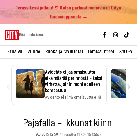
Terassikesä jatkuu! 🍺 Katso parhaat menovinkit Cityn
Terassioppaasta →
Skip
Tätä et odottanut
to
content
Etusivu
Viihde
Ruoka ja ravintolat
Ihmissuhteet
SYÖ!-vii
Avioehto ei jaa omaisuutta
eikä määrää perinnöstä – kaksi
‹
›
virhettä, joihin moni edelleen
kompastuu
Avioehto ei siirrä omaisuutta eikä
ratkaise perintöasioita.
Pajafella – Ikkunat kiinni
9.3.2015 12:50
(Päivitetty: 11.3.2015 13:57)