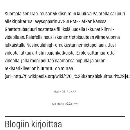
Suomalaisen trap-musan ykkösnimiin kuuluva Pajafella sai juuri
allekirjoitettua levysopparin JVG:n PME-lafkan kanssa.
Ghettotrubaduuri nostattaa fiiliksiä uudella Ikkunat kiinni -
videollaan. Pajafella nousi skenen tietoisuuteen viime vuonna
julkaistulla Näsineulahigh-omakustannemixtapellaan. Uusi
videota jatkaa artistin pajankatkuista. Ei ole sattumaa, että
videolla, jolla moni peittää naamansa hupulla ja auton
rekisterikilvet on blurrattu, on mittaa
[url=http://fi.wikipedia.org/wiki/420_%28kannabiskulttuuri%29]4:2
Blogiin kirjoittaa