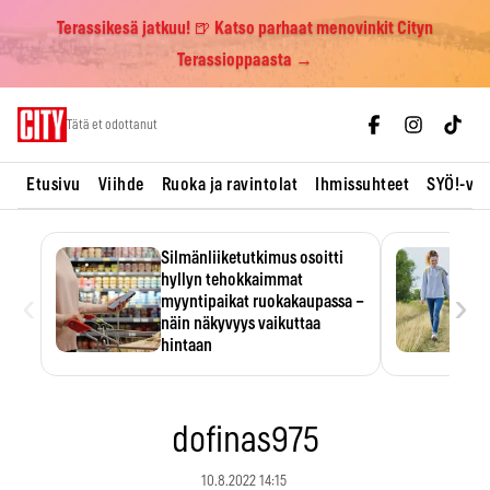
Terassikesä jatkuu! 🍺 Katso parhaat menovinkit Cityn
Terassioppaasta →
Skip
Tätä et odottanut
to
content
Etusivu
Viihde
Ruoka ja ravintolat
Ihmissuhteet
SYÖ!-vii
Silmänliiketutkimus osoitti
hyllyn tehokkaimmat
‹
›
myyntipaikat ruokakaupassa –
näin näkyvyys vaikuttaa
hintaan
Tuotteen paikka hyllyssä
ratkaisee, huomataanko se.
Kauppiaat hyödyntävät…
dofinas975
10.8.2022 14:15