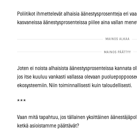
Poliitikot ihmettelevät alhaisia äänestysprosentteja eri vaa
kasvaneissa äänestysprosenteissa piilee aina vallan men
Joten ei noista alhaisista äänestysprosenteissa kannata oll
jos itse kuuluu vankasti vallassa olevaan puoluepoppoose
ekosysteemiin. Niin toiminnallisesti kuin taloudellisesti.
* * *
Vaan mitä tapahtuu, jos tällainen yksittäinen äänestäjäpol
ketkä asioistamme päättävät?