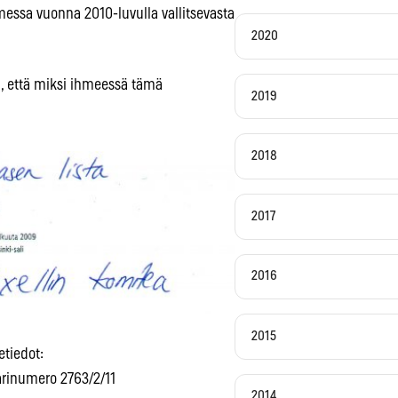
ssa vuonna 2010-luvulla vallitsevasta
2020
ä, että miksi ihmeessä tämä
2019
2018
2017
2016
2015
etiedot:
arinumero 2763/2/11
2014