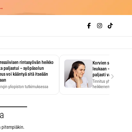
 →
essiivisen rintasyövän heikko
Korvien soiminen voi 
a paljastui – syöpäsolun
leukaan – 47 349 ihmi
›
us voi kääntyä sitä itseään
paljasti vahvan yhtey
taan
Tinnitus yhdistetään ku
ingin yliopiston tutkimuksessa
heikkenemiseen. Meta-a
aktiivisen rintasyövän kasvu
kertoo, että myös…
stui.
aa
n pitempiäkin.