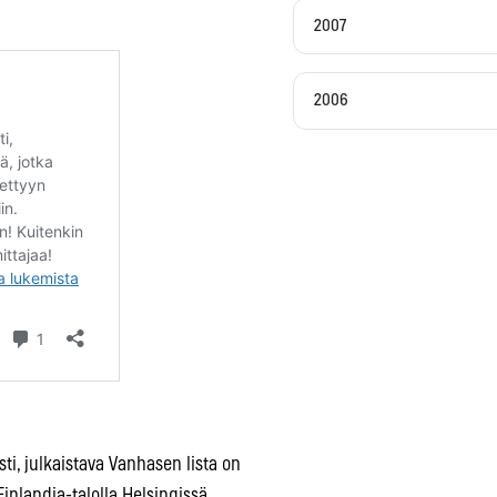
2007
2006
i, julkaistava Vanhasen lista on
 Finlandia-talolla Helsingissä