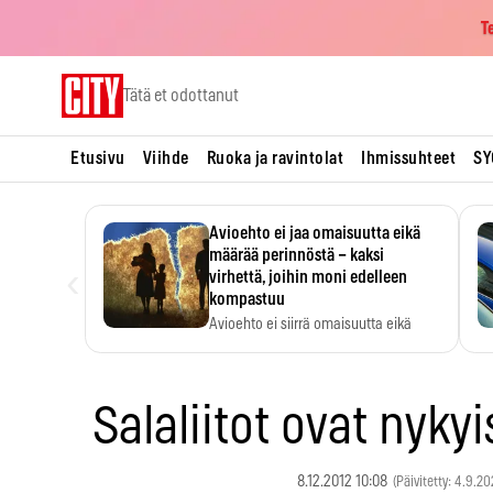
T
Skip
Tätä et odottanut
to
content
Etusivu
Viihde
Ruoka ja ravintolat
Ihmissuhteet
SY
Avioehto ei jaa omaisuutta eikä
määrää perinnöstä – kaksi
‹
virhettä, joihin moni edelleen
kompastuu
Avioehto ei siirrä omaisuutta eikä
ratkaise perintöasioita.
Salaliitot ovat nykyi
8.12.2012 10:08
(Päivitetty: 4.9.2