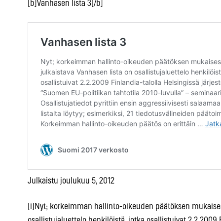
[b]Vanhasen lista 3[/b]
Julkaistu joulukuu 5, 2012
[i]Nyt; korkeimman hallinto-oikeuden päätöksen mukaisest
osallistujaluettelo henkilöistä, jotka osallistuivat 2.2.2009