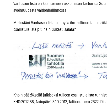
Vanhasen lista on käänteineen uskomaton kertomus Suome
avoimuudesta valtionhallinnossa.
Mielestäni Vanhasen lista on myös ihmeellinen tarina siit
osallistujalista piti näin tiukasti salata?
Kho:n päätöksellä julkiseksi tulleen osallistujalista tunnist
KHO:2012:88, Antopäivä 3.10.2012, Taltionumero 2622, Dia