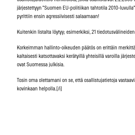
järjestettyyn "Suomen EU-politiikan tahtotila 2010-luvulla"
pyrittiin ensin agressiivisesti salaamaan!
Kuitenkin listalta löytyy; esimerkiksi, 21 tiedotusvälineide
Korkeimman hallinto-oikeuden päätös on erittäin merkittäv
kaltaisesti katsottavaksi kerätyillä yhteisillä varoilla järjes
ovat Suomessa julkisia.
Tosin oma olettamani on se, että osallistujatietoja vastaavi
kovinkaan helpolla.[/i]