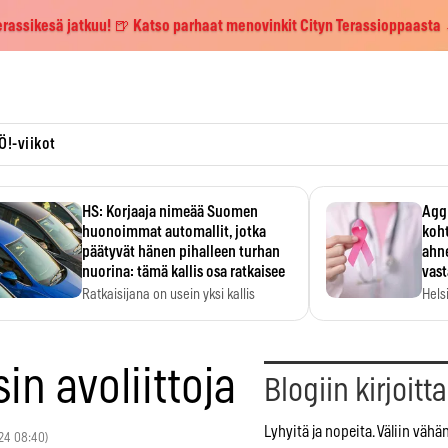
erassikesä jatkuu! 🍺 Katso parhaat menovinkit Cityn Terassioppaasta
Ö!-viikot
HS: Korjaaja nimeää Suomen
Aggr
huonoimmat automallit, jotka
koht
päätyvät hänen pihalleen turhan
ahne
nuorina: tämä kallis osa ratkaisee
vas
Ratkaisijana on usein yksi kallis
Hels
komponentti.
MYC-
hida
sin avoliittoja
Blogiin kirjoitt
Lyhyitä ja nopeita. Väliin vähä
024 08:40)