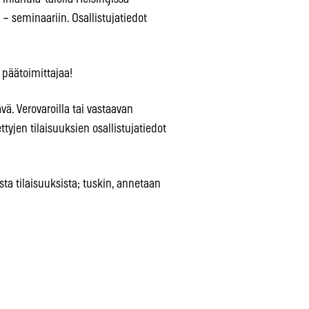
 – seminaariin. Osallistujatiedot
n päätoimittajaa!
ä. Verovaroilla tai vastaavan
tettyjen tilaisuuksien osallistujatiedot
sta tilaisuuksista; tuskin, annetaan