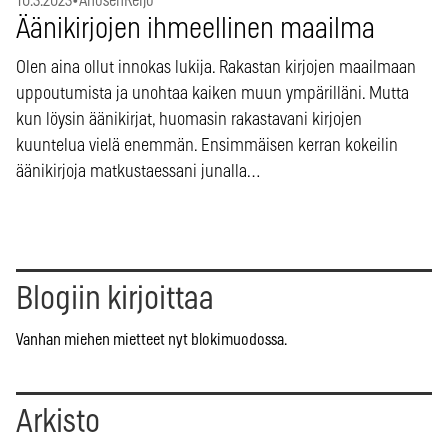
10.3.2023
•
AhosenReijo
Äänikirjojen ihmeellinen maailma
Olen aina ollut innokas lukija. Rakastan kirjojen maailmaan
uppoutumista ja unohtaa kaiken muun ympärilläni. Mutta
kun löysin äänikirjat, huomasin rakastavani kirjojen
kuuntelua vielä enemmän. Ensimmäisen kerran kokeilin
äänikirjoja matkustaessani junalla…
Blogiin kirjoittaa
Vanhan miehen mietteet nyt blokimuodossa.
Arkisto