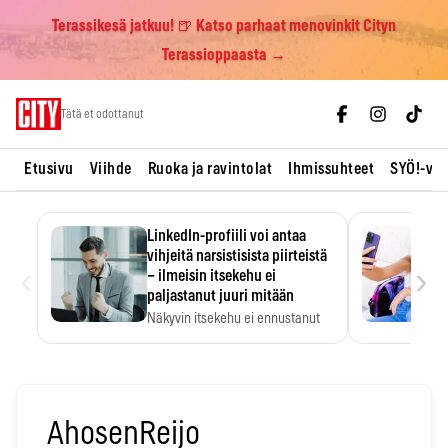
Terassikesä jatkuu! 🍺 Katso parhaat menovinkit Cityn
Terassioppaasta →
Skip
Tätä et odottanut
to
content
Etusivu
Viihde
Ruoka ja ravintolat
Ihmissuhteet
SYÖ!-vii
LinkedIn-profiili voi antaa
vihjeitä narsistisista piirteistä
‹
›
– ilmeisin itsekehu ei
paljastanut juuri mitään
Näkyvin itsekehu ei ennustanut
narsistisia piirteitä.
AhosenReijo