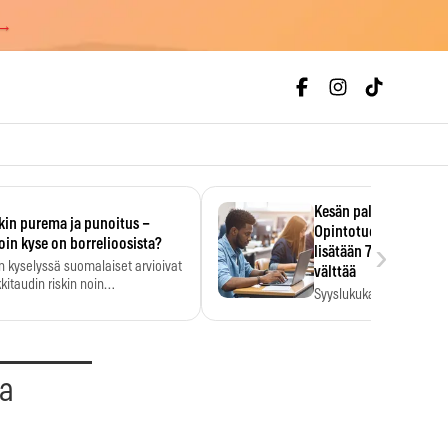
 →
Kesän palkka ratkaise
kin purema ja punoitus –
Opintotuen takaisinp
›
oin kyse on borrelioosista?
lisätään 7,5 prosentti
n kyselyssä suomalaiset arvioivat
välttää
kitaudin riskin noin
Syyslukukauden tukikuu
menkertaiseksi…
määrä ratkeaa sillä, mit
ehti…
aa