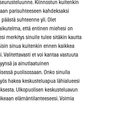
 seurusteluunne. Kiinnostun kuitenkin
ikeaan parisuhteeseen kahdeksaksi
a päästä suhteenne yli. Olet
vaikutelma, että entinen miehesi on
si merkitys sinulle tulee sitäkin kautta
isisin sinua kuitenkin ennen kaikkea
 Valitettavasti et voi kantaa vastuuta
yynsä ja ainutlaatuinen
tisessä puolisossaan. Onko sinulla
t myös hakea keskusteluapua lähialueesi
ksesta. Ulkopuolisen keskusteluavun
ikeaan elämäntilanteeseesi. Voimia