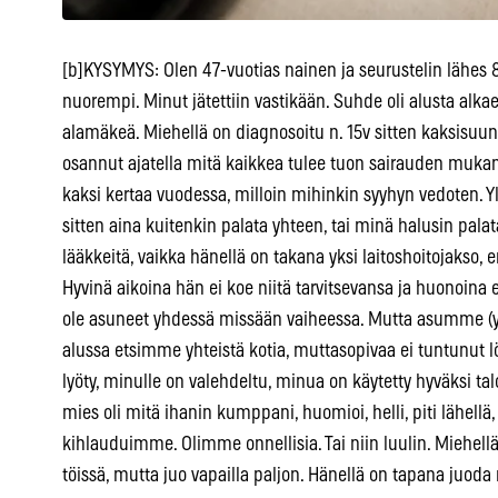
[b]KYSYMYS: Olen 47-vuotias nainen ja seurustelin lähes 
nuorempi. Minut jätettiin vastikään. Suhde oli alusta alka
alamäkeä. Miehellä on diagnosoitu n. 15v sitten kaksisuun
osannut ajatella mitä kaikkea tulee tuon sairauden mukana.
kaksi kertaa vuodessa, milloin mihinkin syyhyn vedoten. Yl
sitten aina kuitenkin palata yhteen, tai minä halusin palat
lääkkeitä, vaikka hänellä on takana yksi laitoshoitojakso
Hyvinä aikoina hän ei koe niitä tarvitsevansa ja huonoina
ole asuneet yhdessä missään vaiheessa. Mutta asumme (yh
alussa etsimme yhteistä kotia, muttasopivaa ei tuntunut l
lyöty, minulle on valehdeltu, minua on käytetty hyväksi tal
mies oli mitä ihanin kumppani, huomioi, helli, piti lähellä,
kihlauduimme. Olimme onnellisia. Tai niin luulin. Miehel
töissä, mutta juo vapailla paljon. Hänellä on tapana juod