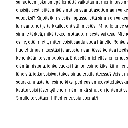
sairauteen, joka on epäilemättä vaikuttanut monin tavoin
ensisijaisesti siitä, mikä sinut on saanut asettumaan va
vuodeksi? Kirjoitatkin viestisi lopussa, että sinun on vaike
lamaantunut ja tarkkailet entistä miestäsi. Minulle tulee 
sinulle tärkeä, mikä tekee irrottautumisesta vaikeaa. Miehe
esille, että mietit, miten voisit saada apua hänelle. Rohka
huolehtimaan itsestäsi ja arvostamaan tässä kohtaa itseäsi.
kenenkään toisen puolesta. Entisellä miehelläsi on omat s
elämänhistoria, jonka vuoksi hän on esimerkiksi kiinni en
läheisiä, jotka voisivat tukea sinua erotilanteessa? Voisi
seurakunnasta tai esimerkiksi perheasianneuvottelukesku
kautta voisi jäsentyä enemmän, mikä sinut on johtanut va
Sinulle toivottaen [i]Perheneuvoja Joona[/i]