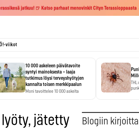
erassikesä jatkuu! 🍺 Katso parhaat menovinkit Cityn Terassioppaasta
Ö!-viikot
10 000 askeleen päivätavoite
Pun
syntyi mainoksesta – laaja
Mill
tutkimus löysi terveyshyötyjen
THL:
kannalta toisen merkkipaalun
punk
Moni tavoittelee 10 000 askelta
kym
päivässä, vaikka luku…
lyöty, jätetty
Blogiin kirjoitt