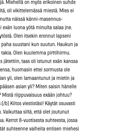
täjä. Miehellä on myös erikoinen suhde
itä, oli vikittelemässä miestä. Mies ei
 mutta näissä känni-masennus-
li exän luona yötä minulta salaa jne.
ytöstä. Olen itsekin eronnut lapseni
 ja paha suustani kun suutun. Haukun ja
i takia. Olen kuulemma pirttihirmu.
 jätettiin, taas oli istunut exän kanssa
ensa, huomasin ettei sormusta ole
ian yli, olen lamaantunut ja mietin ja
pääsen asian yli? Miten saisin hänelle
? Mistä riippuvaisuus exään johtuu?
[/b] Kiitos viestistäsi! Käytät osuvasti
 Vaikuttaa siltä, että olet joutunut
. Kerrot 8-vuotisesta suhteesta, jossa
Liität suhteenne vaiheita entisen miehesi