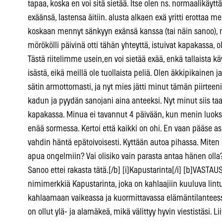
tapaa, koska en voi sitä sietää. Itse olen ns. normaalikäyt
exäänsä, lastensa äitiin. alusta alkaen exä yritti erottaa me
koskaan mennyt sänkyyn exänsä kanssa (tai näin sanoo),
mörökölli päivinä otti tähän yhteyttä, istuivat kapakassa, o
Tästä riitelimme usein,en voi sietää exää, enkä tallaista kä
isästä, eikä meillä ole tuollaista peliä. Olen äkkipikainen
sätin armottomasti, ja nyt mies jätti minut tämän piirteen
kadun ja pyydän sanojani aina anteeksi. Nyt minut siis taas
kapakassa. Minua ei tavannut 4 päivään, kun menin luoks
enää sormessa. Kertoi että kaikki on ohi. En vaan pääse as
vahdin häntä epätoivoisesti. Kyttään autoa pihassa. Miten 
apua ongelmiin? Vai olisiko vain parasta antaa hänen olla
Sanoo ettei rakasta tätä.[/b] [i]Kapustarinta[/i] [b]VASTAUS:
nimimerkkiä Kapustarinta, joka on kahlaajiin kuuluva lintu.
kahlaamaan vaikeassa ja kuormittavassa elämäntilanteessa
on ollut ylä- ja alamäkeä, mikä välittyy hyvin viestistäsi. 