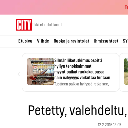
T
Skip
Tätä et odottanut
to
content
Etusivu
Viihde
Ruoka ja ravintolat
Ihmissuhteet
SY
Silmänliiketutkimus osoitti
hyllyn tehokkaimmat
‹
myyntipaikat ruokakaupassa –
näin näkyvyys vaikuttaa hintaan
Tuotteen paikka hyllyssä ratkaisee,
huomataanko se. Kauppiaat
hyödyntävät…
Petetty, valehdeltu, 
12.2.2015 13:07