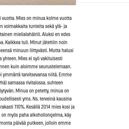
8 vuotta. Mies on minua kolme vuotta
en voimakkaita tunteita sekä ylä- ja
tainen mielialahäiriö. Aluksi en edes
 Kaikkea tuli. Minut jätettiin noin
eensä minuun liittyvästi. Mutta halusi
a yhteen. Mies ei syö vakituisesti
, ennen kuin aloimme seurustelemaan.
 ei ymmärrä tarvitsevansa niitä. Emme
ä) samassa rivitalossa. suhteen
öytyvän. Minua on petetty, minua on
oudellisesti yms. Ns. terveinä kausina
 rakasti 110%. Kesällä 2014 mies kosi ja
lä on myös paha alkoholiongelma, käy
a monta päivää putkeen, jolloin emme