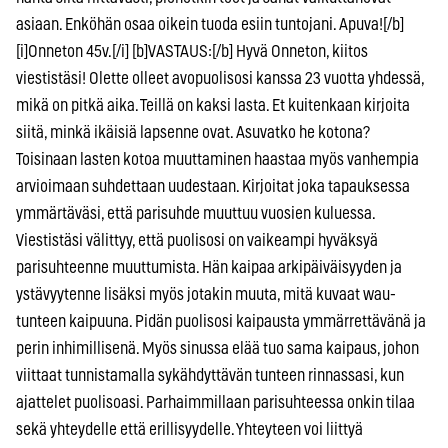
asiaan. Enköhän osaa oikein tuoda esiin tuntojani. Apuva![/b]
[i]Onneton 45v.[/i] [b]VASTAUS:[/b] Hyvä Onneton, kiitos
viestistäsi! Olette olleet avopuolisosi kanssa 23 vuotta yhdessä,
mikä on pitkä aika. Teillä on kaksi lasta. Et kuitenkaan kirjoita
siitä, minkä ikäisiä lapsenne ovat. Asuvatko he kotona?
Toisinaan lasten kotoa muuttaminen haastaa myös vanhempia
arvioimaan suhdettaan uudestaan. Kirjoitat joka tapauksessa
ymmärtäväsi, että parisuhde muuttuu vuosien kuluessa.
Viestistäsi välittyy, että puolisosi on vaikeampi hyväksyä
parisuhteenne muuttumista. Hän kaipaa arkipäiväisyyden ja
ystävyytenne lisäksi myös jotakin muuta, mitä kuvaat wau-
tunteen kaipuuna. Pidän puolisosi kaipausta ymmärrettävänä ja
perin inhimillisenä. Myös sinussa elää tuo sama kaipaus, johon
viittaat tunnistamalla sykähdyttävän tunteen rinnassasi, kun
ajattelet puolisoasi. Parhaimmillaan parisuhteessa onkin tilaa
sekä yhteydelle että erillisyydelle. Yhteyteen voi liittyä