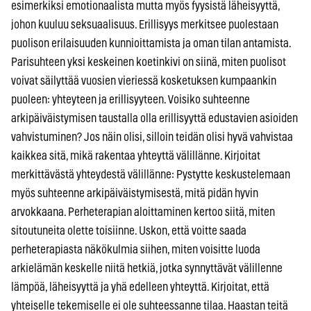
esimerkiksi emotionaalista mutta myös fyysistä läheisyyttä,
johon kuuluu seksuaalisuus. Erillisyys merkitsee puolestaan
puolison erilaisuuden kunnioittamista ja oman tilan antamista.
Parisuhteen yksi keskeinen koetinkivi on siinä, miten puolisot
voivat säilyttää vuosien vieriessä kosketuksen kumpaankin
puoleen: yhteyteen ja erillisyyteen. Voisiko suhteenne
arkipäiväistymisen taustalla olla erillisyyttä edustavien asioiden
vahvistuminen? Jos näin olisi, silloin teidän olisi hyvä vahvistaa
kaikkea sitä, mikä rakentaa yhteyttä välillänne. Kirjoitat
merkittävästä yhteydestä välillänne: Pystytte keskustelemaan
myös suhteenne arkipäiväistymisestä, mitä pidän hyvin
arvokkaana. Perheterapian aloittaminen kertoo siitä, miten
sitoutuneita olette toisiinne. Uskon, että voitte saada
perheterapiasta näkökulmia siihen, miten voisitte luoda
arkielämän keskelle niitä hetkiä, jotka synnyttävät välillenne
lämpöä, läheisyyttä ja yhä edelleen yhteyttä. Kirjoitat, että
yhteiselle tekemiselle ei ole suhteessanne tilaa. Haastan teitä