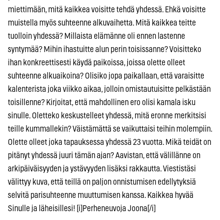
miettimään, mitä kaikkea voisitte tehdä yhdessä. Ehkä voisitte
muistella myös suhteenne alkuvaihetta. Mitä kaikkea teitte
tuolloin yhdessä? Millaista elämänne oli ennen lastenne
syntymää? Mihin ihastuitte alun perin toisissanne? Voisitteko
ihan konkreettisesti käydä paikoissa, joissa olette olleet
suhteenne alkuaikoina? Olisiko jopa paikallaan, että varaisitte
kalenterista joka viikko aikaa, jolloin omistautuisitte pelkästään
toisillenne? Kirjoitat, että mahdollinen ero olisi kamala isku
sinulle. Oletteko keskustelleet yhdessä, mitä eronne merkitsisi
teille kummallekin? Väistämättä se vaikuttaisi teihin molempiin.
Olette olleet joka tapauksessa yhdessä 23 vuotta. Mikä teidät on
pitänyt yhdessä juuri tämän ajan? Aavistan, että välillänne on
arkipäiväisyyden ja ystävyyden lisäksi rakkautta. Viestistäsi
välittyy kuva, että teillä on paljon onnistumisen edellytyksiä
selvitä parisuhteenne muuttumisen kanssa. Kaikkea hyvää
Sinulle ja läheisillesi! [i]Perheneuvoja Joona[/i]