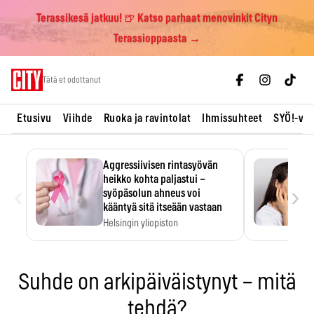
Terassikesä jatkuu! 🍺 Katso parhaat menovinkit Cityn
Terassioppaasta →
Skip
Tätä et odottanut
to
content
Etusivu
Viihde
Ruoka ja ravintolat
Ihmissuhteet
SYÖ!-vii
Aggressiivisen rintasyövän
heikko kohta paljastui –
‹
›
syöpäsolun ahneus voi
kääntyä sitä itseään vastaan
Helsingin yliopiston
tutkimuksessa MYC-aktiivisen
rintasyövän kasvu hidastui.
Suhde on arkipäiväistynyt – mitä
tehdä?