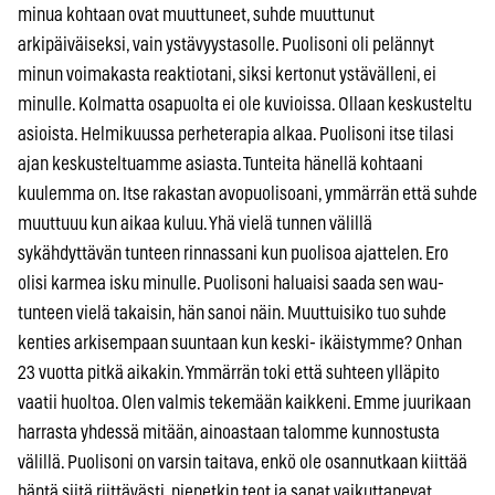
minua kohtaan ovat muuttuneet, suhde muuttunut
arkipäiväiseksi, vain ystävyystasolle. Puolisoni oli pelännyt
minun voimakasta reaktiotani, siksi kertonut ystävälleni, ei
minulle. Kolmatta osapuolta ei ole kuvioissa. Ollaan keskusteltu
asioista. Helmikuussa perheterapia alkaa. Puolisoni itse tilasi
ajan keskusteltuamme asiasta. Tunteita hänellä kohtaani
kuulemma on. Itse rakastan avopuolisoani, ymmärrän että suhde
muuttuuu kun aikaa kuluu. Yhä vielä tunnen välillä
sykähdyttävän tunteen rinnassani kun puolisoa ajattelen. Ero
olisi karmea isku minulle. Puolisoni haluaisi saada sen wau-
tunteen vielä takaisin, hän sanoi näin. Muuttuisiko tuo suhde
kenties arkisempaan suuntaan kun keski- ikäistymme? Onhan
23 vuotta pitkä aikakin. Ymmärrän toki että suhteen ylläpito
vaatii huoltoa. Olen valmis tekemään kaikkeni. Emme juurikaan
harrasta yhdessä mitään, ainoastaan talomme kunnostusta
välillä. Puolisoni on varsin taitava, enkö ole osannutkaan kiittää
häntä siitä riittävästi, pienetkin teot ja sanat vaikuttanevat