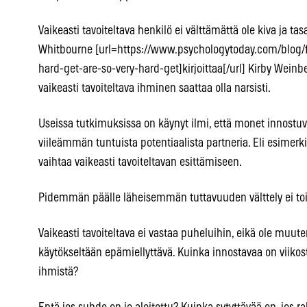
Vaikeasti tavoiteltava henkilö ei välttämättä ole kiva ja t
Whitbourne [url=https://www.psychologytoday.com/blog/
hard-get-are-so-very-hard-get]kirjoittaa[/url] Kirby Wei
vaikeasti tavoiteltava ihminen saattaa olla narsisti.
Useissa tutkimuksissa on käynyt ilmi, että monet innost
viileämmän tuntuista potentiaalista partneria. Eli esimerkiks
vaihtaa vaikeasti tavoiteltavan esittämiseen.
Pidemmän päälle läheisemmän tuttavuuden välttely ei to
Vaikeasti tavoiteltava ei vastaa puheluihin, eikä ole muut
käytökseltään epämiellyttävä. Kuinka innostavaa on viikost
ihmistä?