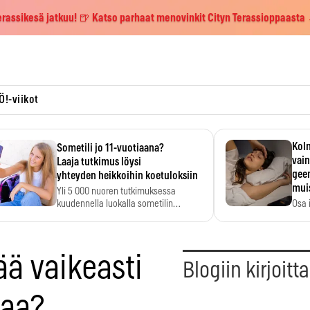
erassikesä jatkuu! 🍺 Katso parhaat menovinkit Cityn Terassioppaasta
Ö!-viikot
Kolm
Sometili jo 11-vuotiaana?
vain
Laaja tutkimus löysi
geen
yhteyden heikkoihin koetuloksiin
mui
Yli 5 000 nuoren tutkimuksessa
kuudennella luokalla sometilin…
Osa 
voi s
ää vaikeasti
Blogiin kirjoitt
vaa?