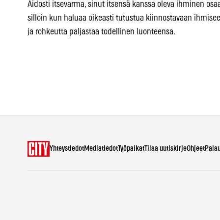
Aidosti itsevarma, sinut itsensä kanssa oleva ihminen osaa
silloin kun haluaa oikeasti tutustua kiinnostavaan ihmise
ja rohkeutta paljastaa todellinen luonteensa.
Yhteystiedot
Mediatiedot
Työpaikat
Tilaa uutiskirje
Ohjeet
Pala