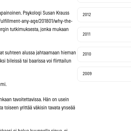
asapainoinen. Psykologi Susan Krauss
2012
fulfillment-any-age/201801/why-the-
nbergin tutkimuksesta, jonka mukaan
2011
uvat suhteen alussa jahtaamaan hieman
2010
i bileissä tai baarissa voi flirttailun
2009
imi.
enkaan tavoitettavissa. Hän on usein
a toiseen yrittää väkisin tavata ynseää