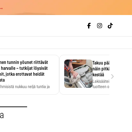
 →
en tunnin yöunet riittävät
Takuu päättyi, myyjän
 harvalle – tutkijat löysivät
näin pitkään kodinko
›
it, jotka erottavat heidät
kestää
sta
Lakisääteinen virhevast
ihmisistä nukkuu neljä tuntia ja
tuotteen oletetun kestoi
ilti…
aa