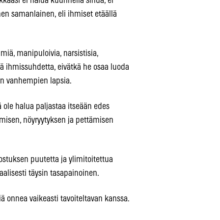
akkaasi ei halua kuunnella sinua, ei
nen samanlainen, eli ihmiset etäällä
iä, manipuloivia, narsistisia,
iä ihmissuhdetta, eivätkä he osaa luoda
en vanhempien lapsia.
lä ole halua paljastaa itseään edes
misen, nöyryytyksen ja pettämisen
nostuksen puutetta ja ylimitoitettua
alisesti täysin tasapainoinen.
iä onnea vaikeasti tavoiteltavan kanssa.