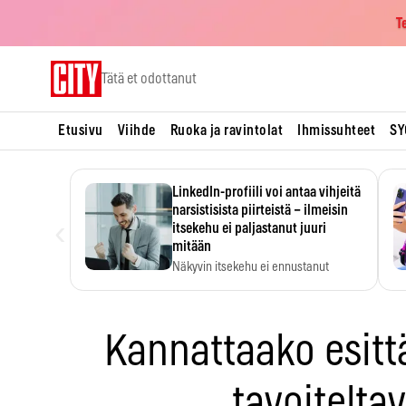
T
Skip
Tätä et odottanut
to
content
Etusivu
Viihde
Ruoka ja ravintolat
Ihmissuhteet
SY
LinkedIn-profiili voi antaa vihjeitä
narsistisista piirteistä – ilmeisin
‹
itsekehu ei paljastanut juuri
mitään
Näkyvin itsekehu ei ennustanut
narsistisia piirteitä.
Kannattaako esitt
tavoitelta