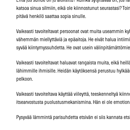
Entä jos suhde on jo aloitettu? Kuinka sytyttävää on, jos r
katsoa sinua silmiin, eikä ole kiinnostunut seurastasi? Toi
pitävä henkilö saattaa sopia sinulle.
Vaikeasti tavoiteltavat persoonat ovat muita useammin kylm
vähemmän miellyttäviä ja epäaitoja. He eivät halua intiim
syvää kiintymyssuhdetta. He ovat usein välinpitämättömi
Vaikeasti tavoiteltavat haluavat rangaista muita, eikä heil
lähimmille ihmisille. Heidän käytöksensä perustuu hylkää
pelkoon.
Vaikeasti tavoiteltava käyttää viileyttä, teeskenneltyä kiin
itsearvostusta puolustusmekanismina. Hän ei ole emotiona
Pysyvää lämmintä parisuhdetta etsivän ei siis kannata ets