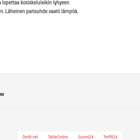
 lopettaa kosiskeluleikin lyhyeen
en. Läheinen parisuhde vaatii lämpöä,
ute
Deitti.net
TableOnline
Suomi24
Treffit24