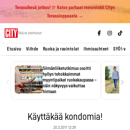
Terassikesä jatkuu! 🍺 Katso parhaat menovinkit Cityn
Terassioppaasta →
Skip
Tätä et odottanut
to
content
Etusivu
Viihde
Ruoka ja ravintolat
Ihmissuhteet
SYÖ!-vii
Silmänliiketutkimus osoitti
hyllyn tehokkaimmat
‹
›
myyntipaikat ruokakaupassa –
näin näkyvyys vaikuttaa
hintaan
Tuotteen paikka hyllyssä
ratkaisee, huomataanko se.
Kauppiaat hyödyntävät…
Käyttäkää kondomia!
20.3.2011 12:29