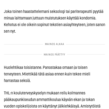
Joka toinen haastattelemani seksologi tai pariterapeutti pyytää
minua laittamaan juttuun muistutuksen käyttää kondomia.
Kehotus ei ole oikein sopinut tekstien asiayhteyteen, joten sanon
sen nyt.
Huolehtikaa toisistanne. Panostakaa omaan ja toisen
terveyteen. Miettikää tätä asiaa ennen kuin tekee mieli
harrastaa seksiä.
THL:n kouluterveyskyselyn mukaan reilu kolmannes
pääkaupunkiseudun ammattikoulua käyvän ekan ja tokan
vuoden opiskelijoista on käyttänyt jälkiehkäisyä. Amistytöistä