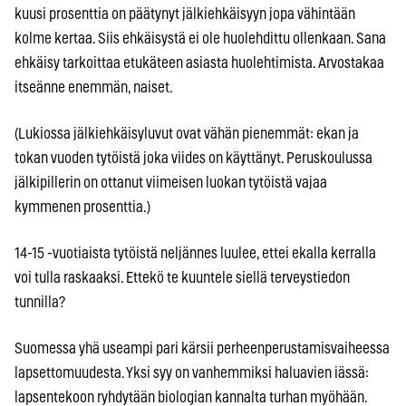
kuusi prosenttia on päätynyt jälkiehkäisyyn jopa vähintään
kolme kertaa. Siis ehkäisystä ei ole huolehdittu ollenkaan. Sana
ehkäisy tarkoittaa etukäteen asiasta huolehtimista. Arvostakaa
itseänne enemmän, naiset.
(Lukiossa jälkiehkäisyluvut ovat vähän pienemmät: ekan ja
tokan vuoden tytöistä joka viides on käyttänyt. Peruskoulussa
jälkipillerin on ottanut viimeisen luokan tytöistä vajaa
kymmenen prosenttia.)
14-15 -vuotiaista tytöistä neljännes luulee, ettei ekalla kerralla
voi tulla raskaaksi. Ettekö te kuuntele siellä terveystiedon
tunnilla?
Suomessa yhä useampi pari kärsii perheenperustamisvaiheessa
lapsettomuudesta. Yksi syy on vanhemmiksi haluavien iässä:
lapsentekoon ryhdytään biologian kannalta turhan myöhään.