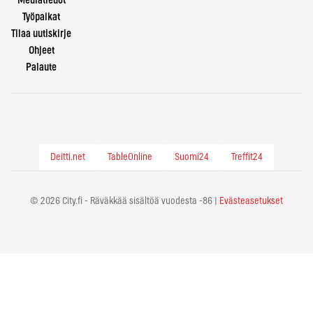
Mediatiedot
Työpaikat
Tilaa uutiskirje
Ohjeet
Palaute
Deitti.net
TableOnline
Suomi24
Treffit24
© 2026 City.fi - Räväkkää sisältöä vuodesta -86 |
Evästeasetukset