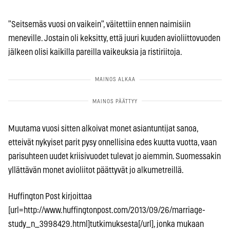
”Seitsemäs vuosi on vaikein”, väitettiin ennen naimisiin
meneville. Jostain oli keksitty, että juuri kuuden avioliittovuoden
jälkeen olisi kaikilla pareilla vaikeuksia ja ristiriitoja.
Muutama vuosi sitten alkoivat monet asiantuntijat sanoa,
etteivät nykyiset parit pysy onnellisina edes kuutta vuotta, vaan
parisuhteen uudet kriisivuodet tulevat jo aiemmin. Suomessakin
yllättävän monet avioliitot päättyvät jo alkumetreillä.
Huffington Post kirjoittaa
[url=http://www.huffingtonpost.com/2013/09/26/marriage-
study_n_3998429.html]tutkimuksesta[/url], jonka mukaan