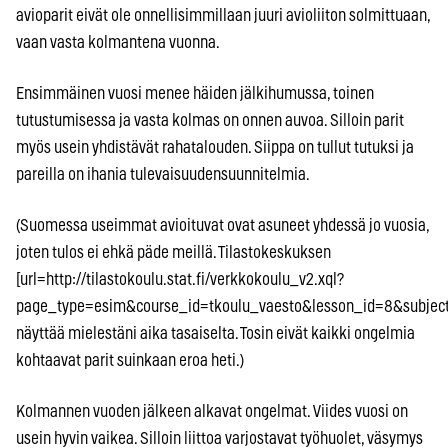
avioparit eivät ole onnellisimmillaan juuri avioliiton solmittuaan,
vaan vasta kolmantena vuonna.
Ensimmäinen vuosi menee häiden jälkihumussa, toinen
tutustumisessa ja vasta kolmas on onnen auvoa. Silloin parit
myös usein yhdistävät rahatalouden. Siippa on tullut tutuksi ja
pareilla on ihania tulevaisuudensuunnitelmia.
(Suomessa useimmat avioituvat ovat asuneet yhdessä jo vuosia,
joten tulos ei ehkä päde meillä. Tilastokeskuksen
[url=http://tilastokoulu.stat.fi/verkkokoulu_v2.xql?
page_type=esim&course_id=tkoulu_vaesto&lesson_id=8&subject
näyttää mielestäni aika tasaiselta. Tosin eivät kaikki ongelmia
kohtaavat parit suinkaan eroa heti.)
Kolmannen vuoden jälkeen alkavat ongelmat. Viides vuosi on
usein hyvin vaikea. Silloin liittoa varjostavat työhuolet, väsymys