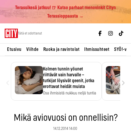
Terassikesä jatkuu! 🍺 Katso parhaat menovinkit Cityn
Terassioppaasta →
Skip
Tätä et odottanut
to
content
Etusivu
Viihde
Ruoka ja ravintolat
Ihmissuhteet
SYÖ!-vii
Kolmen tunnin yöunet
riittävät vain harvalle –
‹
›
tutkijat löysivät geenit, jotka
erottavat heidät muista
Osa ihmisistä nukkuu neljä tuntia
ja voi silti…
Mikä aviovuosi on onnellisin?
14.12.2014 14:00