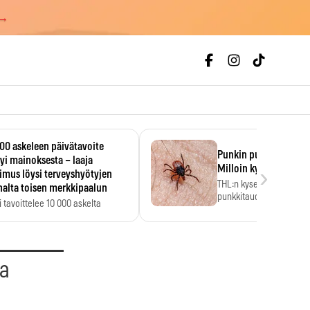
 →
00 askeleen päivätavoite
Punkin purema ja pun
yi mainoksesta – laaja
›
Milloin kyse on borrel
imus löysi terveyshyötyjen
THL:n kyselyssä suomala
alta toisen merkkipaalun
punkkitaudin riskin noin
 tavoittelee 10 000 askelta
kymmenkertaiseksi…
ässä, vaikka luku…
aa