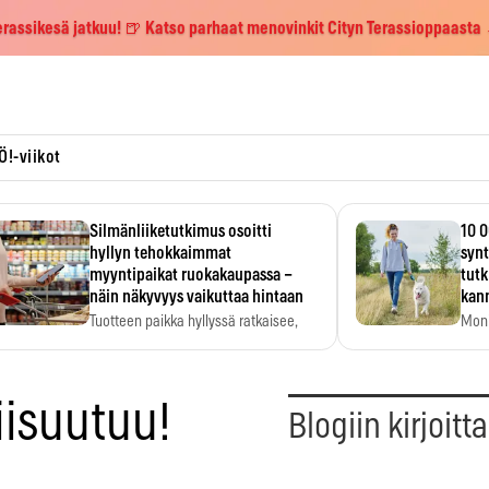
erassikesä jatkuu! 🍺 Katso parhaat menovinkit Cityn Terassioppaasta
Ö!-viikot
Silmänliiketutkimus osoitti
10 0
hyllyn tehokkaimmat
synt
myyntipaikat ruokakaupassa –
tutk
näin näkyvyys vaikuttaa hintaan
kann
Tuotteen paikka hyllyssä ratkaisee,
Moni
huomataanko se. Kauppiaat
päiv
hyödyntävät…
iisuutuu!
Blogiin kirjoitt