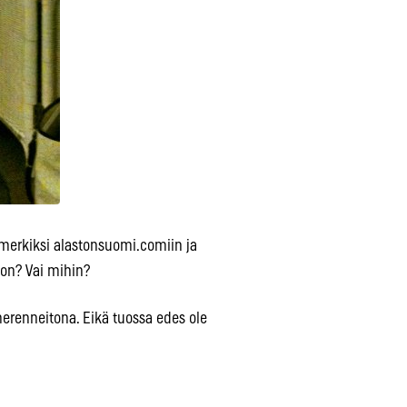
simerkiksi alastonsuomi.comiin ja
oon? Vai mihin?
merenneitona. Eikä tuossa edes ole