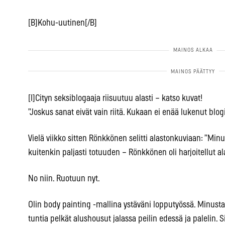
[B]Kohu-uutinen[/B]
[I]Cityn seksiblogaaja riisuutuu alasti – katso kuvat!
”Joskus sanat eivät vain riitä. Kukaan ei enää lukenut blogi
Vielä viikko sitten Rönkkönen selitti alastonkuviaan: ”Minu
kuitenkin paljasti totuuden – Rönkkönen oli harjoitellut al
No niin. Ruotuun nyt.
Olin body painting -mallina ystäväni lopputyössä. Minusta
tuntia pelkät alushousut jalassa peilin edessä ja palelin. Si