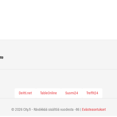
ute
Deitti.net
TableOnline
Suomi24
Treffit24
© 2026 City.fi - Räväkkää sisältöä vuodesta -86 |
Evästeasetukset