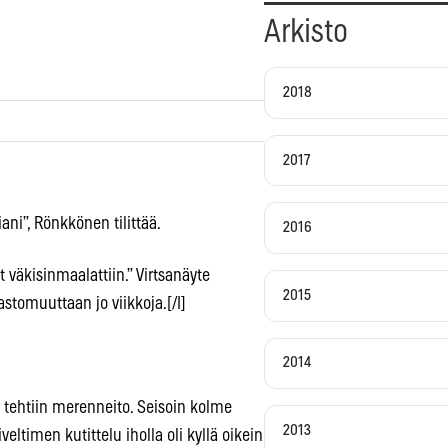
Arkisto
2018
2017
ani”, Rönkkönen tilittää.
2016
t väkisinmaalattiin.” Virtsanäyte
2015
astomuuttaan jo viikkoja.[/I]
2014
 tehtiin merenneito. Seisoin kolme
2013
veltimen kutittelu iholla oli kyllä oikein