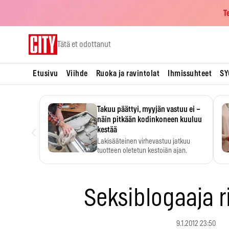
T
Skip
Tätä et odottanut
to
content
Etusivu
Viihde
Ruoka ja ravintolat
Ihmissuhteet
SY
Takuu päättyi, myyjän vastuu ei –
näin pitkään kodinkoneen kuuluu
‹
kestää
Lakisääteinen virhevastuu jatkuu
tuotteen oletetun kestoiän ajan.
Seksiblogaaja r
9.1.2012 23:50