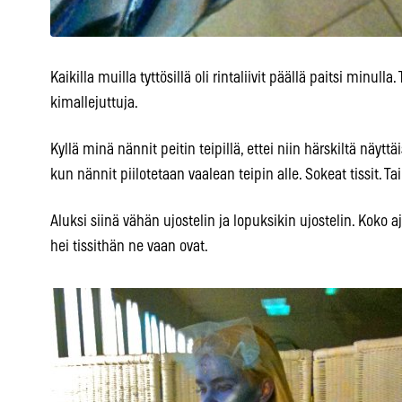
Kaikilla muilla tyttösillä oli rintaliivit päällä paitsi minulla
kimallejuttuja.
Kyllä minä nännit peitin teipillä, ettei niin härskiltä näyttä
kun nännit piilotetaan vaalean teipin alle. Sokeat tissit. Tai
Aluksi siinä vähän ujostelin ja lopuksikin ujostelin. Koko a
hei tissithän ne vaan ovat.