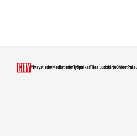
Yhteystiedot
Mediatiedot
Työpaikat
Tilaa uutiskirje
Ohjeet
Pala