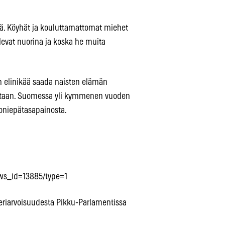
llä. Köyhät ja kouluttamattomat miehet
levat nuorina ja koska he muita
en elinikää saada naisten elämän
 vastaan. Suomessa yli kymmenen vuoden
moniepätasapainosta.
ews_id=13885/type=1
 eriarvoisuudesta Pikku-Parlamentissa