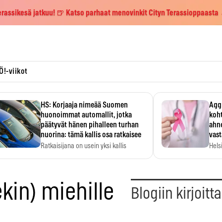
erassikesä jatkuu! 🍺 Katso parhaat menovinkit Cityn Terassioppaasta
Ö!-viikot
HS: Korjaaja nimeää Suomen
Aggr
huonoimmat automallit, jotka
koht
päätyvät hänen pihalleen turhan
ahne
nuorina: tämä kallis osa ratkaisee
vas
Ratkaisijana on usein yksi kallis
Hels
komponentti.
MYC-
hida
kin) miehille
Blogiin kirjoitt