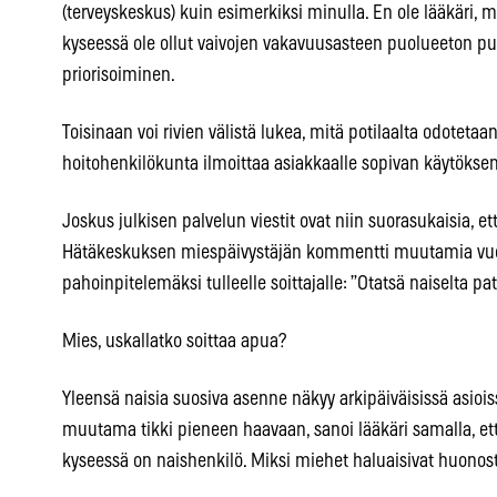
(terveyskeskus) kuin esimerkiksi minulla. En ole lääkäri, m
kyseessä ole ollut vaivojen vakavuusasteen puolueeton pun
priorisoiminen.
Toisinaan voi rivien välistä lukea, mitä potilaalta odoteta
hoitohenkilökunta ilmoittaa asiakkaalle sopivan käytöksen
Joskus julkisen palvelun viestit ovat niin suorasukaisia, e
Hätäkeskuksen miespäivystäjän kommentti muutamia vuo
pahoinpitelemäksi tulleelle soittajalle: ”Otatsä naiselta pat
Mies, uskallatko soittaa apua?
Yleensä naisia suosiva asenne näkyy arkipäiväisissä asioiss
muutama tikki pieneen haavaan, sanoi lääkäri samalla, että
kyseessä on naishenkilö. Miksi miehet haluaisivat huonos