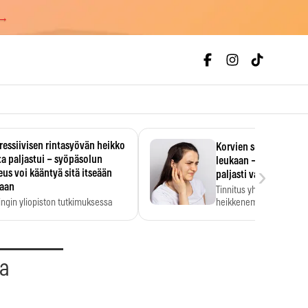
 →
essiivisen rintasyövän heikko
Korvien soiminen voi 
a paljastui – syöpäsolun
leukaan – 47 349 ihmi
›
us voi kääntyä sitä itseään
paljasti vahvan yhtey
taan
Tinnitus yhdistetään ku
ingin yliopiston tutkimuksessa
heikkenemiseen. Meta-a
aktiivisen rintasyövän kasvu
kertoo, että myös…
stui.
aa