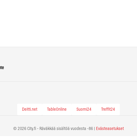
ute
Deitti.net
TableOnline
Suomi24
Treffit24
© 2026 City.fi - Räväkkää sisältöä vuodesta -86 |
Evästeasetukset