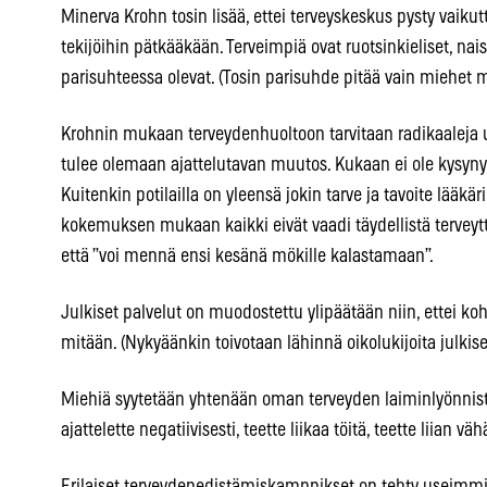
Minerva Krohn tosin lisää, ettei terveyskeskus pysty vaiku
tekijöihin pätkääkään. Terveimpiä ovat ruotsinkieliset, nais
parisuhteessa olevat. (Tosin parisuhde pitää vain miehet 
Krohnin mukaan terveydenhuoltoon tarvitaan radikaaleja uu
tulee olemaan ajattelutavan muutos. Kukaan ei ole kysynyt
Kuitenkin potilailla on yleensä jokin tarve ja tavoite lääkä
kokemuksen mukaan kaikki eivät vaadi täydellistä terveyttä
että ”voi mennä ensi kesänä mökille kalastamaan”.
Julkiset palvelut on muodostettu ylipäätään niin, ettei k
mitään. (Nykyäänkin toivotaan lähinnä oikolukijoita julkisen
Miehiä syytetään yhtenään oman terveyden laiminlyönnistä. 
ajattelette negatiivisesti, teette liikaa töitä, teette liian vä