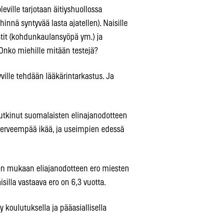
eville tarjotaan äitiyshuollossa
innä syntyvää lasta ajatellen). Naisille
stit (kohdunkaulansyöpä ym.) ja
Onko miehille mitään testejä?
ville tehdään lääkärintarkastus. Ja
 tutkinut suomalaisten elinajanodotteen
terveempää ikää, ja useimpien edessä
isen mukaan eliajanodotteen ero miesten
isilla vastaava ero on 6,3 vuotta.
y koulutuksella ja pääasiallisella