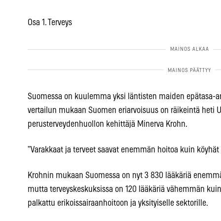
Osa 1. Terveys
Suomessa on kuulemma yksi läntisten maiden epätasa-ar
vertailun mukaan Suomen eriarvoisuus on räikeintä heti U
perusterveydenhuollon kehittäjä Minerva Krohn.
”Varakkaat ja terveet saavat enemmän hoitoa kuin köyhät j
Krohnin mukaan Suomessa on nyt 3 830 lääkäriä enemmä
mutta terveyskeskuksissa on 120 lääkäriä vähemmän kuin
palkattu erikoissairaanhoitoon ja yksityiselle sektorille.