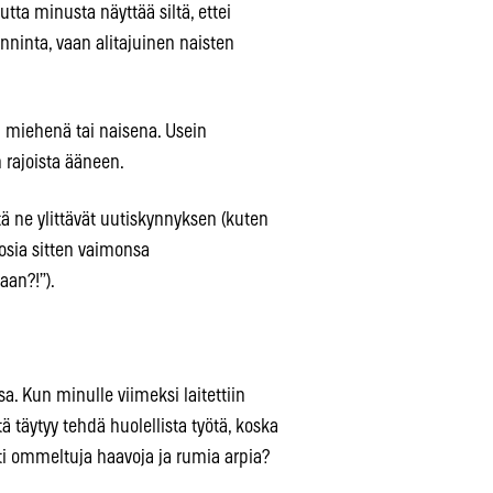
utta minusta näyttää siltä, ettei
ninta, vaan alitajuinen naisten
an miehenä tai naisena. Usein
 rajoista ääneen.
ttä ne ylittävät uutiskynnyksen (kuten
sia sitten vaimonsa
aan?!”).
a. Kun minulle viimeksi laitettiin
 täytyy tehdä huolellista työtä, koska
ti ommeltuja haavoja ja rumia arpia?