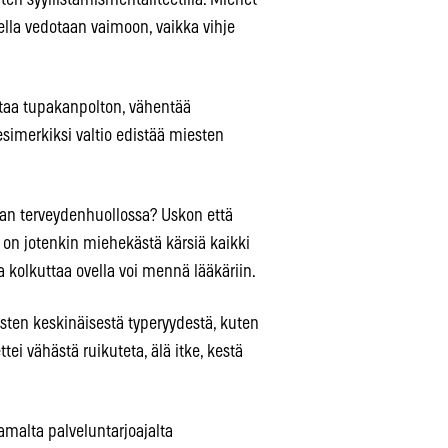
en syyllistämismentaliteetilla. Miehet
uksella vedotaan vaimoon, vaikka vihje
ettaa tupakanpolton, vähentää
esimerkiksi valtio edistää miesten
an terveydenhuollossa? Uskon että
on jotenkin miehekästä kärsiä kaikki
kolkuttaa ovella voi mennä lääkäriin.
ten keskinäisestä typeryydestä, kuten
ei vähästä ruikuteta, älä itke, kestä
amalta palveluntarjoajalta