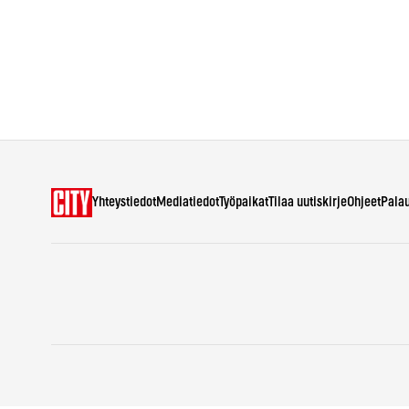
Yhteystiedot
Mediatiedot
Työpaikat
Tilaa uutiskirje
Ohjeet
Pala