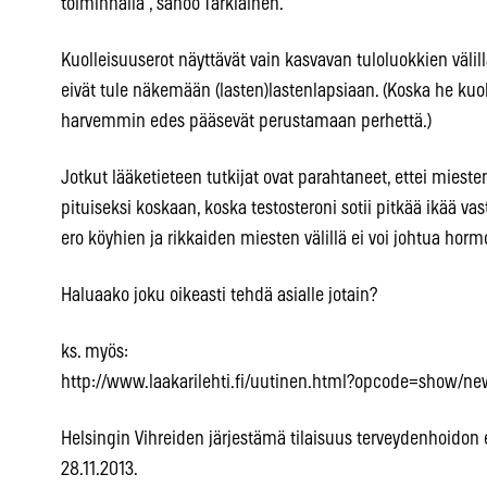
toiminnalla”, sanoo Tarkiainen.
Kuolleisuuserot näyttävät vain kasvavan tuloluokkien väli
eivät tule näkemään (lasten)lastenlapsiaan. (Koska he kuo
harvemmin edes pääsevät perustamaan perhettä.)
Jotkut lääketieteen tutkijat ovat parahtaneet, ettei miest
pituiseksi koskaan, koska testosteroni sotii pitkää ikää
ero köyhien ja rikkaiden miesten välillä ei voi johtua hor
Haluaako joku oikeasti tehdä asialle jotain?
ks. myös:
http://www.laakarilehti.fi/uutinen.html?opcode=show/n
Helsingin Vihreiden järjestämä tilaisuus terveydenhoidon
28.11.2013.