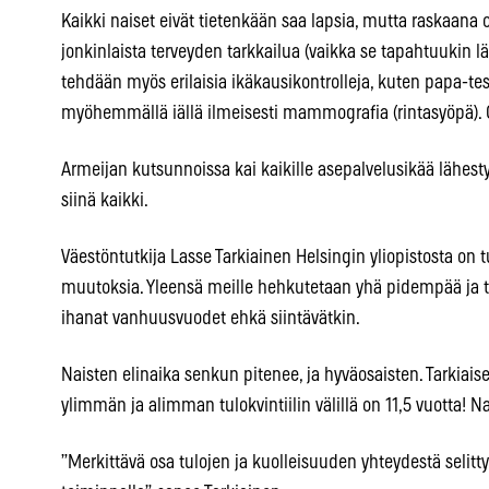
Kaikki naiset eivät tietenkään saa lapsia, mutta raskaana ol
jonkinlaista terveyden tarkkailua (vaikka se tapahtuukin läh
tehdään myös erilaisia ikäkausikontrolleja, kuten papa-te
myöhemmällä iällä ilmeisesti mammografia (rintasyöpä). 
Armeijan kutsunnoissa kai kaikille asepalvelusikää lähesty
siinä kaikki.
Väestöntutkija Lasse Tarkiainen Helsingin yliopistosta on
muutoksia. Yleensä meille hehkutetaan yhä pidempää ja 
ihanat vanhuusvuodet ehkä siintävätkin.
Naisten elinaika senkun pitenee, ja hyväosaisten. Tarkia
ylimmän ja alimman tulokvintiilin välillä on 11,5 vuotta! Na
”Merkittävä osa tulojen ja kuolleisuuden yhteydestä selitty