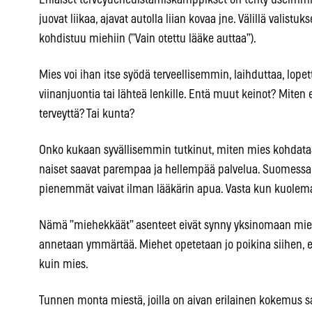
Erilaiset terveydenedistämiskamppikset on tehty useimmit
juovat liikaa, ajavat autolla liian kovaa jne. Välillä valist
kohdistuu miehiin (”Vain otettu lääke auttaa”).
Mies voi ihan itse syödä terveellisemmin, laihduttaa, lop
viinanjuontia tai lähteä lenkille. Entä muut keinot? Miten 
terveyttä? Tai kunta?
Onko kukaan syvällisemmin tutkinut, miten mies kohdata
naiset saavat parempaa ja hellempää palvelua. Suomessa 
pienemmät vaivat ilman lääkärin apua. Vasta kun kuolema 
Nämä ”miehekkäät” asenteet eivät synny yksinomaan mies
annetaan ymmärtää. Miehet opetetaan jo poikina siihen, ett
kuin mies.
Tunnen monta miestä, joilla on aivan erilainen kokemus s