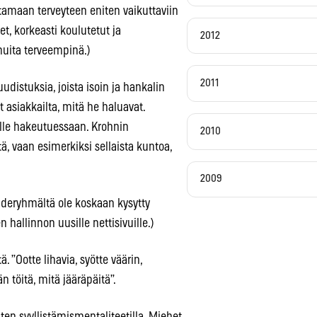
ttamaan terveyteen eniten vaikuttaviin
et, korkeasti koulutetut ja
2012
muita terveempinä.)
2011
distuksia, joista isoin ja hankalin
 asiakkailta, mitä he haluavat.
rille hakeutuessaan. Krohnin
2010
, vaan esimerkiksi sellaista kuntoa,
2009
ohderyhmältä ole koskaan kysytty
 hallinnon uusille nettisivuille.)
”Ootte lihavia, syötte väärin,
hän töitä, mitä jääräpäitä”.