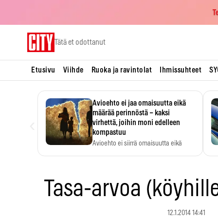
T
Skip
Tätä et odottanut
to
content
Etusivu
Viihde
Ruoka ja ravintolat
Ihmissuhteet
SY
Avioehto ei jaa omaisuutta eikä
määrää perinnöstä – kaksi
‹
virhettä, joihin moni edelleen
kompastuu
Avioehto ei siirrä omaisuutta eikä
ratkaise perintöasioita.
Tasa-arvoa (köyhille
12.1.2014 14:41