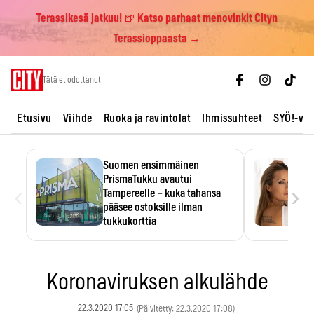
Terassikesä jatkuu! 🍺 Katso parhaat menovinkit Cityn
Terassioppaasta →
Skip
Tätä et odottanut
to
content
Etusivu
Viihde
Ruoka ja ravintolat
Ihmissuhteet
SYÖ!-vii
Suomen ensimmäinen
PrismaTukku avautui
‹
›
Tampereelle – kuka tahansa
pääsee ostoksille ilman
tukkukorttia
Ostoksille tarvitse tukkukorttia,
mutta yksikköhinta kannattaa
tarkistaa itse.
Koronaviruksen alkulähde
22.3.2020 17:05
(Päivitetty: 22.3.2020 17:08)