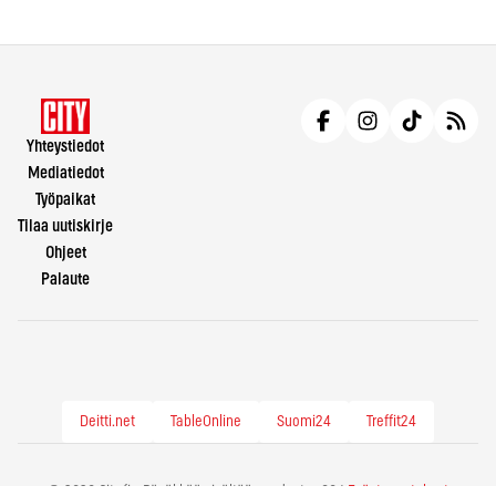
Yhteystiedot
Mediatiedot
Työpaikat
Tilaa uutiskirje
Ohjeet
Palaute
Deitti.net
TableOnline
Suomi24
Treffit24
© 2026 City.fi - Räväkkää sisältöä vuodesta -86 |
Evästeasetukset