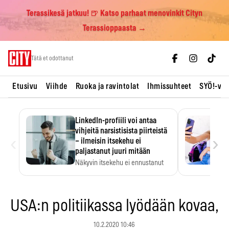
Terassikesä jatkuu! 🍺 Katso parhaat menovinkit Cityn
Terassioppaasta →
Skip
Tätä et odottanut
to
content
Etusivu
Viihde
Ruoka ja ravintolat
Ihmissuhteet
SYÖ!-vii
LinkedIn-profiili voi antaa
vihjeitä narsistisista piirteistä
‹
›
– ilmeisin itsekehu ei
paljastanut juuri mitään
Näkyvin itsekehu ei ennustanut
narsistisia piirteitä.
USA:n politiikassa lyödään kovaa,
10.2.2020 10:46