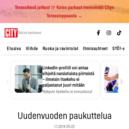
Terassikesä jatkuu! 🍺 Katso parhaat menovinkit Cityn
Terassioppaasta →
Skip
Tätä et odottanut
to
content
Etusivu
Viihde
Ruoka ja ravintolat
Ihmissuhteet
SYÖ!-vii
LinkedIn-profiili voi antaa
vihjeitä narsistisista piirteistä
‹
›
– ilmeisin itsekehu ei
paljastanut juuri mitään
Näkyvin itsekehu ei ennustanut
narsistisia piirteitä.
Uudenvuoden paukuttelua
1.1.2014 00:22