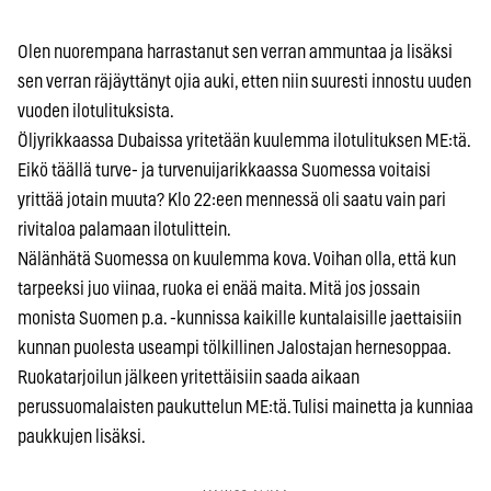
Olen nuorempana harrastanut sen verran ammuntaa ja lisäksi
sen verran räjäyttänyt ojia auki, etten niin suuresti innostu uuden
vuoden ilotulituksista.
Öljyrikkaassa Dubaissa yritetään kuulemma ilotulituksen ME:tä.
Eikö täällä turve- ja turvenuijarikkaassa Suomessa voitaisi
yrittää jotain muuta? Klo 22:een mennessä oli saatu vain pari
rivitaloa palamaan ilotulittein.
Nälänhätä Suomessa on kuulemma kova. Voihan olla, että kun
tarpeeksi juo viinaa, ruoka ei enää maita. Mitä jos jossain
monista Suomen p.a. -kunnissa kaikille kuntalaisille jaettaisiin
kunnan puolesta useampi tölkillinen Jalostajan hernesoppaa.
Ruokatarjoilun jälkeen yritettäisiin saada aikaan
perussuomalaisten paukuttelun ME:tä. Tulisi mainetta ja kunniaa
paukkujen lisäksi.