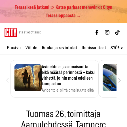
Terassikesä jatkuu! 🍺 Katso parhaat menovinkit Cityn
Terassioppaasta →
Skip
Tätä et odottanut
to
content
Etusivu
Viihde
Ruoka ja ravintolat
Ihmissuhteet
SYÖ!-vii
Avioehto ei jaa omaisuutta
eikä määrää perinnöstä – kaksi
‹
›
virhettä, joihin moni edelleen
kompastuu
Avioehto ei siirrä omaisuutta eikä
ratkaise perintöasioita.
Tuomas 26, toimittaja
Aamulehdessä, Tampere