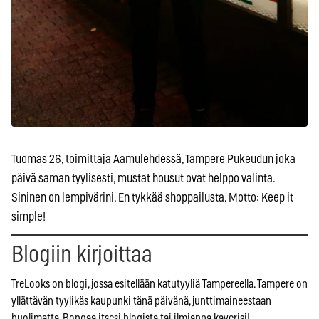
Tuomas 26, toimittaja Aamulehdessä, Tampere Pukeudun joka
päivä saman tyylisesti, mustat housut ovat helppo valinta.
Sininen on lempivärini. En tykkää shoppailusta. Motto: Keep it
simple!
Blogiin kirjoittaa
TreLooks on blogi, jossa esitellään katutyyliä Tampereella. Tampere on
yllättävän tyylikäs kaupunki tänä päivänä, junttimaineestaan
huolimatta. Bongaa itsesi blogista tai ilmianna kaverisi!