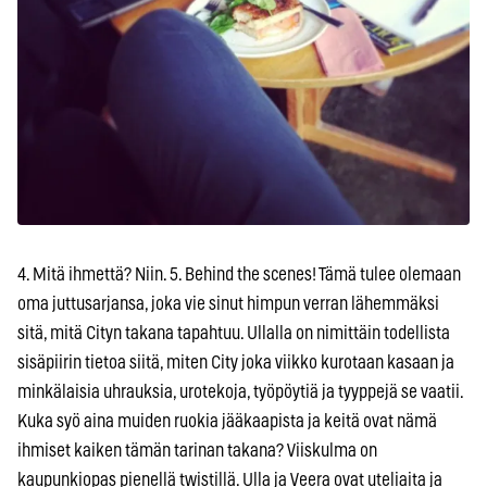
4. Mitä ihmettä? Niin. 5. Behind the scenes! Tämä tulee olemaan
oma juttusarjansa, joka vie sinut himpun verran lähemmäksi
sitä, mitä Cityn takana tapahtuu. Ullalla on nimittäin todellista
sisäpiirin tietoa siitä, miten City joka viikko kurotaan kasaan ja
minkälaisia uhrauksia, urotekoja, työpöytiä ja tyyppejä se vaatii.
Kuka syö aina muiden ruokia jääkaapista ja keitä ovat nämä
ihmiset kaiken tämän tarinan takana? Viiskulma on
kaupunkiopas pienellä twistillä. Ulla ja Veera ovat uteliaita ja