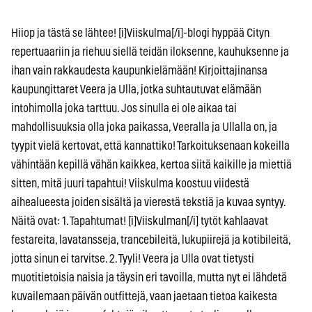
Hiiop ja tästä se lähtee! [i]Viiskulma[/i]-blogi hyppää Cityn
repertuaariin ja riehuu siellä teidän iloksenne, kauhuksenne ja
ihan vain rakkaudesta kaupunkielämään! Kirjoittajinansa
kaupungittaret Veera ja Ulla, jotka suhtautuvat elämään
intohimolla joka tarttuu. Jos sinulla ei ole aikaa tai
mahdollisuuksia olla joka paikassa, Veeralla ja Ullalla on, ja
tyypit vielä kertovat, että kannattiko! Tarkoituksenaan kokeilla
vähintään kepillä vähän kaikkea, kertoa siitä kaikille ja miettiä
sitten, mitä juuri tapahtui! Viiskulma koostuu viidestä
aihealueesta joiden sisältä ja vierestä tekstiä ja kuvaa syntyy.
Näitä ovat: 1. Tapahtumat! [i]Viiskulman[/i] tytöt kahlaavat
festareita, lavatansseja, trancebileitä, lukupiirejä ja kotibileitä,
jotta sinun ei tarvitse. 2. Tyyli! Veera ja Ulla ovat tietysti
muotitietoisia naisia ja täysin eri tavoilla, mutta nyt ei lähdetä
kuvailemaan päivän outfittejä, vaan jaetaan tietoa kaikesta