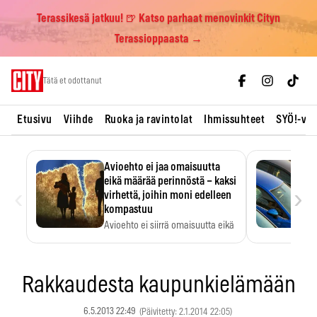
Terassikesä jatkuu! 🍺 Katso parhaat menovinkit Cityn
Terassioppaasta →
Skip
Tätä et odottanut
to
content
Etusivu
Viihde
Ruoka ja ravintolat
Ihmissuhteet
SYÖ!-vii
Avioehto ei jaa omaisuutta
eikä määrää perinnöstä – kaksi
‹
›
virhettä, joihin moni edelleen
kompastuu
Avioehto ei siirrä omaisuutta eikä
ratkaise perintöasioita.
Rakkaudesta kaupunkielämään
6.5.2013 22:49
(Päivitetty: 2.1.2014 22:05)