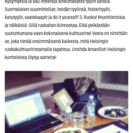
kysymyksiä ja vau-efektejä aiheuttavasta tyylin saralla.
Suomalaiset suunnittelijat, heidän tyylinsä, festarityylit,
katutyylit, vaatekaapit ja do it yourself! 3. Ruoka! Muotitietoisia
ja nälkäisiä. Sillä ruokahan kiinnostaa. Eikä pelkästään
suutuntumana vaan kokonaisena kulttuurina! Veera on nimittäin
se, joka tietää ensimmäisenä kaikesta, mitä Helsingin
ruokakulttuuririntamalla tapahtuu. Unohda Amarillot! Helsingin
kortteleista löytyy aarteita!