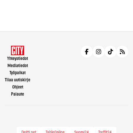
Yhteystiedot
Mediatiedot
Työpaikat
Tilaa uutiskirje
Ohjeet
Palaute
Deitti.net
TableOnline
Suomi24
Treffit24