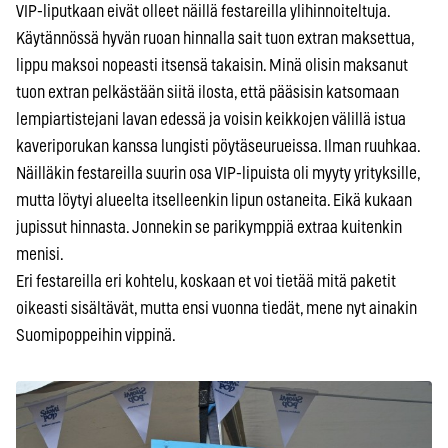
VIP-liputkaan eivät olleet näillä festareilla ylihinnoiteltuja.
Käytännössä hyvän ruoan hinnalla sait tuon extran maksettua,
lippu maksoi nopeasti itsensä takaisin. Minä olisin maksanut
tuon extran pelkästään siitä ilosta, että pääsisin katsomaan
lempiartistejani lavan edessä ja voisin keikkojen välillä istua
kaveriporukan kanssa lungisti pöytäseurueissa. Ilman ruuhkaa.
Näilläkin festareilla suurin osa VIP-lipuista oli myyty yrityksille,
mutta löytyi alueelta itselleenkin lipun ostaneita. Eikä kukaan
jupissut hinnasta. Jonnekin se parikymppiä extraa kuitenkin
menisi.
Eri festareilla eri kohtelu, koskaan et voi tietää mitä paketit
oikeasti sisältävät, mutta ensi vuonna tiedät, mene nyt ainakin
Suomipoppeihin vippinä.