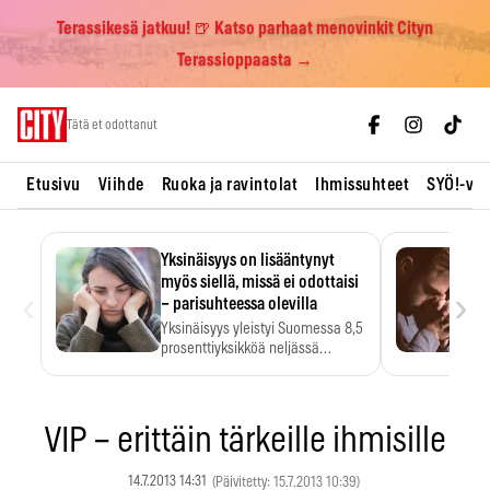
Terassikesä jatkuu! 🍺 Katso parhaat menovinkit Cityn
Terassioppaasta →
Skip
Tätä et odottanut
to
content
Etusivu
Viihde
Ruoka ja ravintolat
Ihmissuhteet
SYÖ!-vii
Yksinäisyys on lisääntynyt
myös siellä, missä ei odottaisi
‹
›
– parisuhteessa olevilla
Yksinäisyys yleistyi Suomessa 8,5
prosenttiyksikköä neljässä
vuodessa. Se…
VIP – erittäin tärkeille ihmisille
14.7.2013 14:31
(Päivitetty: 15.7.2013 10:39)