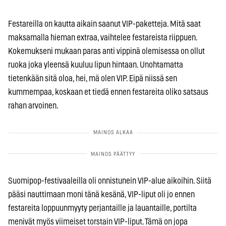
Festareilla on kautta aikain saanut VIP-paketteja. Mitä saat
maksamalla hieman extraa, vaihtelee festareista riippuen.
Kokemukseni mukaan paras anti vippinä olemisessa on ollut
ruoka joka yleensä kuuluu lipun hintaan. Unohtamatta
tietenkään sitä oloa, hei, mä olen VIP. Eipä niissä sen
kummempaa, koskaan et tiedä ennen festareita oliko satsaus
rahan arvoinen.
Suomipop-festivaaleilla oli onnistunein VIP-alue aikoihin. Siitä
pääsi nauttimaan moni tänä kesänä, VIP-liput oli jo ennen
festareita loppuunmyyty perjantaille ja lauantaille, portilta
menivät myös viimeiset torstain VIP-liput. Tämä on jopa