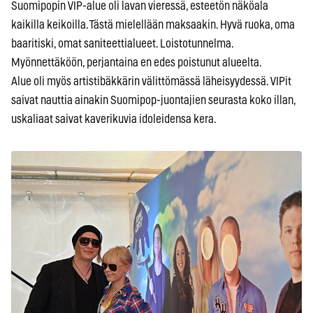
Suomipopin VIP-alue oli lavan vieressä, esteetön näköala
kaikilla keikoilla. Tästä mielellään maksaakin. Hyvä ruoka, oma
baaritiski, omat saniteettialueet. Loistotunnelma.
Myönnettäköön, perjantaina en edes poistunut alueelta.
Alue oli myös artistibäkkärin välittömässä läheisyydessä. VIPit
saivat nauttia ainakin Suomipop-juontajien seurasta koko illan,
uskaliaat saivat kaverikuvia idoleidensa kera.