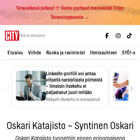
Terassikesä jatkuu! 🍺 Katso parhaat menovinkit Cityn
Terassioppaasta →
Skip
Tätä et odottanut
to
content
Etusivu
Viihde
Ruoka ja ravintolat
Ihmissuhteet
SYÖ!-vii
LinkedIn-profiili voi antaa
vihjeitä narsistisista piirteistä
‹
›
– ilmeisin itsekehu ei
paljastanut juuri mitään
Näkyvin itsekehu ei ennustanut
narsistisia piirteitä.
Oskari Katajisto – Syntinen Oskari
Oskari Katajisto tunnettiin ennen erinomaisena