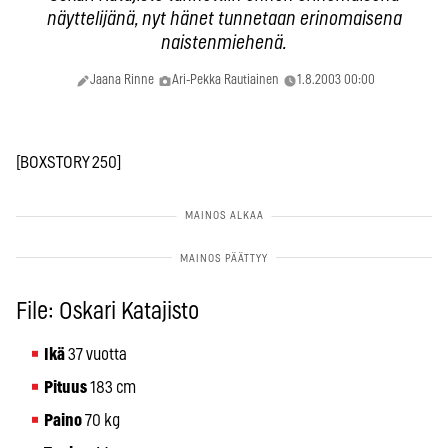
näyttelijänä, nyt hänet tunnetaan erinomaisena
naistenmiehenä.
Jaana Rinne
Ari-Pekka Rautiainen
1.8.2003 00:00
[BOXSTORY 250]
File: Oskari Katajisto
Ikä
37 vuotta
Pituus
183 cm
Paino
70 kg