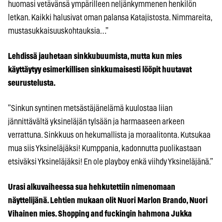
huomasi vetävänsä ympärilleen neljänkymmenen henkilön
letkan. Kaikki halusivat oman palansa Katajistosta. Nimmareita,
mustasukkaisuuskohtauksia…”
Lehdissä jauhetaan sinkkubuumista, mutta kun mies
käyttäytyy esimerkillisen sinkkumaisesti lööpit huutavat
seurustelusta.
”Sinkun syntinen metsästäjänelämä kuulostaa liian
jännittävältä yksineläjän tylsään ja harmaaseen arkeen
verrattuna. Sinkkuus on hekumallista ja moraalitonta. Kutsukaa
mua siis Yksineläjäksi! Kumppania, kadonnutta puolikastaan
etsiväksi Yksineläjäksi! En ole playboy enkä viihdy Yksineläjänä.”
Urasi alkuvaiheessa sua hehkutettiin nimenomaan
näyttelijänä. Lehtien mukaan olit Nuori Marlon Brando, Nuori
Vihainen mies. Shopping and fuckingin hahmona Jukka