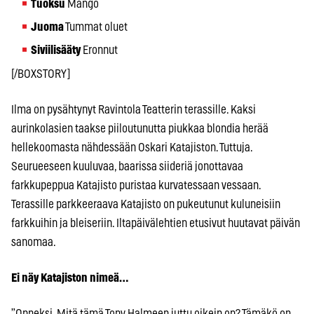
Tuoksu
Mango
Juoma
Tummat oluet
Siviilisääty
Eronnut
[/BOXSTORY]
Ilma on pysähtynyt Ravintola Teatterin terassille. Kaksi
aurinkolasien taakse piiloutunutta piukkaa blondia herää
hellekoomasta nähdessään Oskari Katajiston. Tuttuja.
Seurueeseen kuuluvaa, baarissa siideriä jonottavaa
farkkupeppua Katajisto puristaa kurvatessaan vessaan.
Terassille parkkeeraava Katajisto on pukeutunut kuluneisiin
farkkuihin ja bleiseriin. Iltapäivälehtien etusivut huutavat päivän
sanomaa.
Ei näy Katajiston nimeä…
”Onneksi. Mitä tämä Tony Halmeen juttu oikein on? Tämäkö on