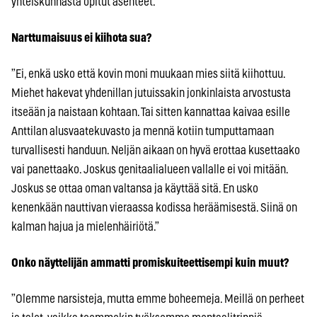
yhteiskunnasta opitut asenteet.”
Narttumaisuus ei kiihota sua?
”Ei, enkä usko että kovin moni muukaan mies siitä kiihottuu.
Miehet hakevat yhdenillan jutuissakin jonkinlaista arvostusta
itseään ja naistaan kohtaan. Tai sitten kannattaa kaivaa esille
Anttilan alusvaatekuvasto ja mennä kotiin tumputtamaan
turvallisesti handuun. Neljän aikaan on hyvä erottaa kusettaako
vai panettaako. Joskus genitaalialueen vallalle ei voi mitään.
Joskus se ottaa oman valtansa ja käyttää sitä. En usko
kenenkään nauttivan vieraassa kodissa heräämisestä. Siinä on
kalman hajua ja mielenhäiriötä.”
Onko näyttelijän ammatti promiskuiteettisempi kuin muut?
”Olemme narsisteja, mutta emme boheemeja. Meillä on perheet