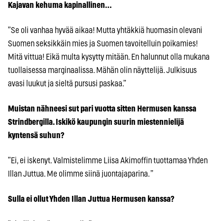
Kajavan kehuma kapinallinen…
”Se oli vanhaa hyvää aikaa! Mutta yhtäkkiä huomasin olevani
Suomen seksikkäin mies ja Suomen tavoitelluin poikamies!
Mitä vittua! Eikä multa kysytty mitään. En halunnut olla mukana
tuollaisessa marginaalissa. Mähän olin näyttelijä. Julkisuus
avasi luukut ja sieltä pursusi paskaa.”
Muistan nähneesi sut pari vuotta sitten Hermusen kanssa
Strindbergilla. Iskikö kaupungin suurin miestennielijä
kyntensä suhun?
”Ei, ei iskenyt. Valmistelimme Liisa Akimoffin tuottamaa Yhden
Illan Juttua. Me olimme siinä juontajaparina. ”
Sulla ei ollut Yhden Illan Juttua Hermusen kanssa?