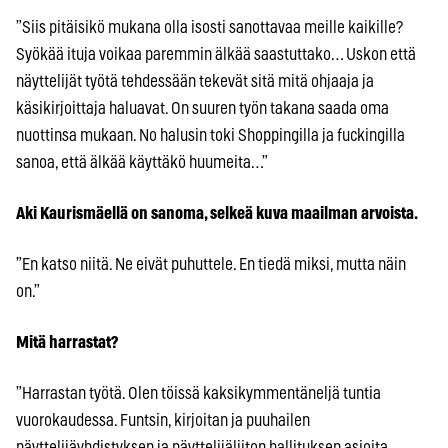
”Siis pitäisikö mukana olla isosti sanottavaa meille kaikille?
Syökää ituja voikaa paremmin älkää saastuttako… Uskon että
näyttelijät työtä tehdessään tekevät sitä mitä ohjaaja ja
käsikirjoittaja haluavat. On suuren työn takana saada oma
nuottinsa mukaan. No halusin toki Shoppingilla ja fuckingilla
sanoa, että älkää käyttäkö huumeita…”
Aki Kaurismäellä on sanoma, selkeä kuva maailman arvoista.
”En katso niitä. Ne eivät puhuttele. En tiedä miksi, mutta näin
on.”
Mitä harrastat?
”Harrastan työtä. Olen töissä kaksikymmentäneljä tuntia
vuorokaudessa. Funtsin, kirjoitan ja puuhailen
näyttelijäyhdistyksen ja näyttelijäliiton hallituksen asioita.