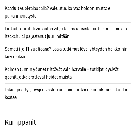
Kaaduit vuokralaudalla? Vakuutus korvaa hoidon, mutta ei
palkanmenetystä
LinkedIn-profiili voi antaa vihjeitä narsistisista piirteistä – ilmeisin
itsekehu ei paljastanut juuri mitään
Sometili jo 11-vuotiaana? Laaja tutkimus löysi yhteyden heikkoihin
koetuloksiin
Kolmen tunnin yöunet riittävät vain harvalle – tutkijat löysivät
geenit, jotka erottavat heidät muista
Takuu päättyi, myyjän vastuu ei – näin pitkään kodinkoneen kuuluu
kestää
Kumppanit