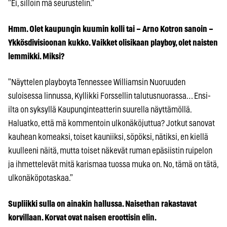
”Ei, silloin mä seurustelin.”
Hmm. Olet kaupungin kuumin kolli tai – Arno Kotron sanoin –
Ykkösdivisioonan kukko. Vaikket olisikaan playboy, olet naisten
lemmikki. Miksi?
”Näyttelen playboyta Tennessee Williamsin Nuoruuden
suloisessa linnussa, Kyllikki Forssellin talutusnuorassa… Ensi-
ilta on syksyllä Kaupunginteatterin suurella näyttämöllä.
Haluatko, että mä kommentoin ulkonäköjuttua? Jotkut sanovat
kauhean komeaksi, toiset kauniiksi, söpöksi, nätiksi, en kiellä
kuulleeni näitä, mutta toiset näkevät ruman epäsiistin ruipelon
ja ihmettelevät mitä karismaa tuossa muka on. No, tämä on tätä,
ulkonäköpotaskaa.”
Supliikki sulla on ainakin hallussa. Naisethan rakastavat
korvillaan. Korvat ovat naisen eroottisin elin.