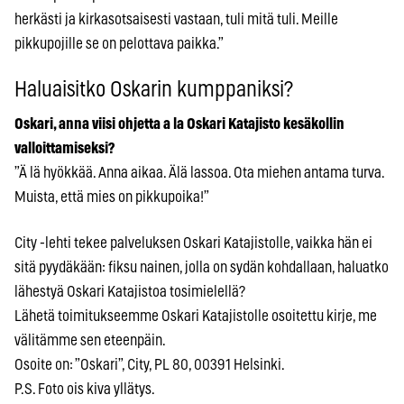
herkästi ja kirkasotsaisesti vastaan, tuli mitä tuli. Meille
pikkupojille se on pelottava paikka.”
Haluaisitko Oskarin kumppaniksi?
Oskari, anna viisi ohjetta a la Oskari Katajisto kesäkollin
valloittamiseksi?
”Ä lä hyökkää. Anna aikaa. Älä lassoa. Ota miehen antama turva.
Muista, että mies on pikkupoika!”
City -lehti tekee palveluksen Oskari Katajistolle, vaikka hän ei
sitä pyydäkään: fiksu nainen, jolla on sydän kohdallaan, haluatko
lähestyä Oskari Katajistoa tosimielellä?
Lähetä toimitukseemme Oskari Katajistolle osoitettu kirje, me
välitämme sen eteenpäin.
Osoite on: ”Oskari”, City, PL 80, 00391 Helsinki.
P.S. Foto ois kiva yllätys.