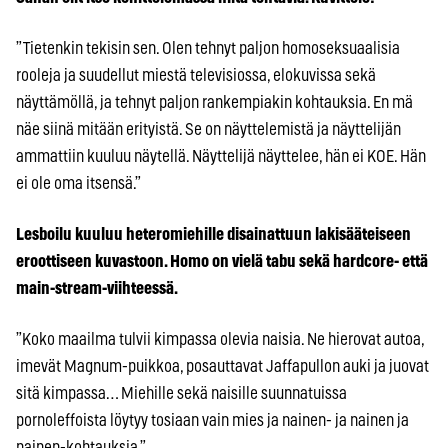
”Tietenkin tekisin sen. Olen tehnyt paljon homoseksuaalisia
rooleja ja suudellut miestä televisiossa, elokuvissa sekä
näyttämöllä, ja tehnyt paljon rankempiakin kohtauksia. En mä
näe siinä mitään erityistä. Se on näyttelemistä ja näyttelijän
ammattiin kuuluu näytellä. Näyttelijä näyttelee, hän ei KOE. Hän
ei ole oma itsensä.”
Lesboilu kuuluu heteromiehille disainattuun lakisääteiseen
eroottiseen kuvastoon. Homo on vielä tabu sekä hardcore- että
main-stream-viihteessä.
”Koko maailma tulvii kimpassa olevia naisia. Ne hierovat autoa,
imevät Magnum-puikkoa, posauttavat Jaffapullon auki ja juovat
sitä kimpassa… Miehille sekä naisille suunnatuissa
pornoleffoista löytyy tosiaan vain mies ja nainen- ja nainen ja
nainen-kohtauksia.”