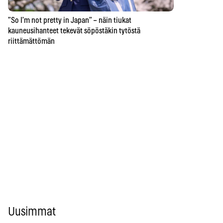
”So I’m not pretty in Japan” – näin tiukat
kauneusihanteet tekevät söpöstäkin tytöstä
riittämättömän
Uusimmat