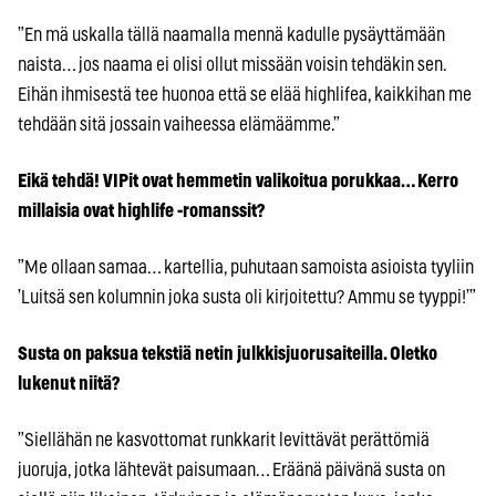
”En mä uskalla tällä naamalla mennä kadulle pysäyttämään
naista… jos naama ei olisi ollut missään voisin tehdäkin sen.
Eihän ihmisestä tee huonoa että se elää highlifea, kaikkihan me
tehdään sitä jossain vaiheessa elämäämme.”
Eikä tehdä! VIPit ovat hemmetin valikoitua porukkaa… Kerro
millaisia ovat highlife -romanssit?
”Me ollaan samaa… kartellia, puhutaan samoista asioista tyyliin
’Luitsä sen kolumnin joka susta oli kirjoitettu? Ammu se tyyppi!’”
Susta on paksua tekstiä netin julkkisjuorusaiteilla. Oletko
lukenut niitä?
”Siellähän ne kasvottomat runkkarit levittävät perättömiä
juoruja, jotka lähtevät paisumaan… Eräänä päivänä susta on