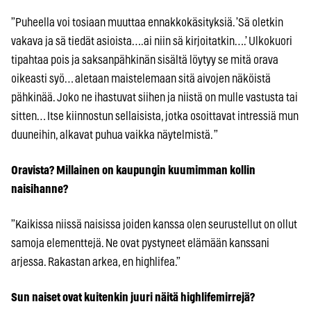
”Puheella voi tosiaan muuttaa ennakkokäsityksiä. ’Sä oletkin
vakava ja sä tiedät asioista….ai niin sä kirjoitatkin….’ Ulkokuori
tipahtaa pois ja saksanpähkinän sisältä löytyy se mitä orava
oikeasti syö… aletaan maistelemaan sitä aivojen näköistä
pähkinää. Joko ne ihastuvat siihen ja niistä on mulle vastusta tai
sitten… Itse kiinnostun sellaisista, jotka osoittavat intressiä mun
duuneihin, alkavat puhua vaikka näytelmistä. ”
Oravista? Millainen on kaupungin kuumimman kollin
naisihanne?
”Kaikissa niissä naisissa joiden kanssa olen seurustellut on ollut
samoja elementtejä. Ne ovat pystyneet elämään kanssani
arjessa. Rakastan arkea, en highlifea.”
Sun naiset ovat kuitenkin juuri näitä highlifemirrejä?