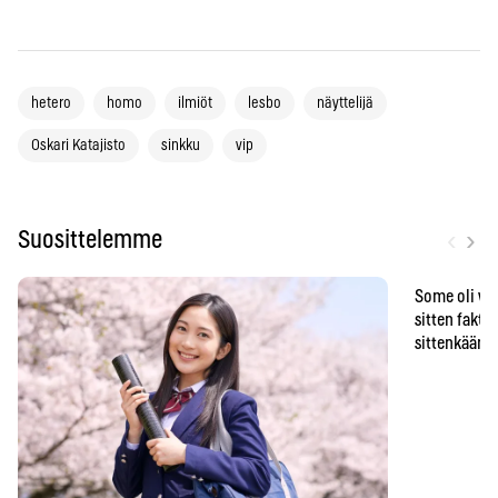
hetero
homo
ilmiöt
lesbo
näyttelijä
Oskari Katajisto
sinkku
vip
‹
›
Suosittelemme
Some oli vä
sitten faktat
sittenkään o