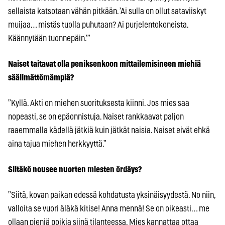
sellaista katsotaan vähän pitkään. ’Ai sulla on ollut sataviiskyt
muijaa… mistäs tuolla puhutaan? Ai purjelentokoneista.
Käännytään tuonnepäin.’”
Naiset taitavat olla peniksenkoon mittailemisineen miehiä
säälimättömämpiä?
”Kyllä. Akti on miehen suorituksesta kiinni. Jos mies saa
nopeasti, se on epäonnistuja. Naiset rankkaavat paljon
raaemmalla kädellä jätkiä kuin jätkät naisia. Naiset eivät ehkä
aina tajua miehen herkkyyttä.”
Siitäkö nousee nuorten miesten ördäys?
”Siitä, kovan paikan edessä kohdatusta yksinäisyydestä. No niin,
valloita se vuori äläkä kitise! Anna mennä! Se on oikeasti… me
ollaan pieniä poikia siinä tilanteessa. Mies kannattaa ottaa