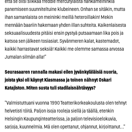
että se olisi silkkaa freddie mercurylaista nahkameininkiä
panemiseen suunniteltuine klubeineen. Onhan se sitäkin, mutta
ihan samanlaista on meininki meillä heteroillakin! Mekin
mennään baariin hakemaan yhden illan suhteita. Kaikenlaisesta
seksuaalisuudesta pitäisi ensin pystyä putsaamaan lika pois ja
katsoa sen jälkeen tosiasiat. Syvänmeren kalat, kastemadot,
kaikki harrastavat seksiä! Kaikki me olemme samassa arvossa
Jumalan silmän alla!”
Seurasaaren rannalla makasi eilen jyvänkyläläisiä nuoria,
joista yksi oli käynyt Kiasmassa ja toinen nähnyt Oskari
Katajiston. Miten susta tuli stadilaisnähtävyys?
”Valmistuttuani vuonna 1990 Teatterikorkeakoulusta olen tehnyt
helvetisti töitä. Paljon isoja rooleja siellä ja täällä, etenkin
Helsingin Kaupunginteatterissa, ja paljon televisioelokuvia,
sarjoja, kuunnelmia. Mä olen opettanut, ohjannut, kirjoittanut…”