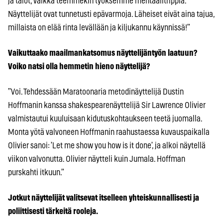
ja talot, vaikka teemmekin työksemme mentaalitrippiä.
Näyttelijät ovat tunnetusti epävarmoja. Läheiset eivät aina tajua,
millaista on elää rinta levällään ja kiljukannu käynnissä!”
Vaikuttaako maailmankatsomus näyttelijäntyön laatuun?
Voiko natsi olla hemmetin hieno näyttelijä?
”Voi. Tehdessään Maratoonaria metodinäyttelijä Dustin
Hoffmanin kanssa shakespearenäyttelijä Sir Lawrence Olivier
valmistautui kuuluisaan kidutuskohtaukseen teetä juomalla.
Monta yötä valvoneen Hoffmanin raahustaessa kuvauspaikalla
Olivier sanoi: ’Let me show you how is it done’, ja alkoi näytellä
viikon valvonutta. Olivier näytteli kuin Jumala. Hoffman
purskahti itkuun.”
Jotkut näyttelijät valitsevat itselleen yhteiskunnallisesti ja
poliittisesti tärkeitä rooleja.