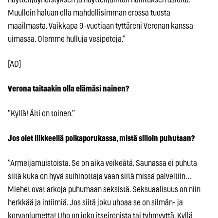
Muulloin haluan olla mahdollisimman erossa tuosta
maailmasta. Vaikkapa 9-vuotiaan tyttäreni Veronan kanssa
uimassa. Olemme hulluja vesipetoja.”
[AD]
Verona taitaakin olla elämäsi nainen?
”Kyllä! Äiti on toinen.”
Jos olet liikkeellä poikaporukassa, mistä silloin puhutaan?
”Armeijamuistoista. Se on aika veikeätä. Saunassa ei puhuta
siitä kuka on hyvä suihinottaja vaan siitä missä palveltiin…
Miehet ovat arkoja puhumaan seksistä. Seksuaalisuus on niin
herkkää ja intiimiä. Jos siitä joku uhoaa se on silmän- ja
korvanlumetta! Uho on joko itseironista tai tyhmyyttä. Kyllä