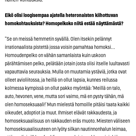
Eikö olisi loogisempaa ajatella heteronaisten kiihottuvan
homokohtauksista? Homopelkoko niitä estää näyttämästä?
”Se on meissä hemmetin syvällä. Olen itsekin pelännyt
irrationaalista pistettä jossa voisin pamahtaa homoksi…
Homoudenpelko on vähän samanlaista kuin uskoon
pärähtämisen pelko, pelätään jotain josta olisi itselle luultavasti
vapauttavia seurauksia. Mulla on muutamia ystäviä, jotka ovat
olleet avioliitossa, ja heillä on ollut lapsia, kunnes reilussa
kolmessa kympissä on ollut pakko myöntää: ’Meillä on talo,
auto, hevonen, vene, mutta sori vaimo, mä en pysty tähän, mä
olen homoseksuaali!’ Mun mielestä homoille pitäisi taata kaikki
oikeudet, adoptiot ja muut. Ihmiset elävät rakkaudesta, ja
homoseksuaalisuus on rakkauden eräs muoto. Miesten väliseen
homoseksuaalisuuteen on lyöty silkan nautinnonhalun leimaa,