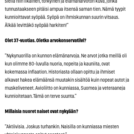
siellä niin likainen, törkyinen ja elämänarvoton kuva, jonka
tunnustaakseen pitäisi ampua itsensä saman tien. Nämä tyypit
kunnioittavat syöpää. Syöpä on ihmiskunnan suurin vitsaus.
Älkää levittäkö syöpää harkiten!”
Olet 37-vuotias. Oletko arvokonservatiivi?
”Nykynuorilla on kunnon elämänarvoja. Ne arvot jotka meillä oli
kun olimme 80-luvulla nuoria, nopeita ja kauniita, ovat
kokemassa inflaation. Historiasta ollaan opittu ja ihmiset
alkavat hakea elämäänsä muutakin sisältöä kuin nopeat autot ja
muskeliveneet. Avioliitto on kunniassa, Suomea ja veteraaneja
kunnioitetaan. Tämä on terve suunta.”
Millaisia nuoret naiset ovat nykyään?
”Aktiivisia. Joskus turhankin. Naisilla on kunniassa miesten