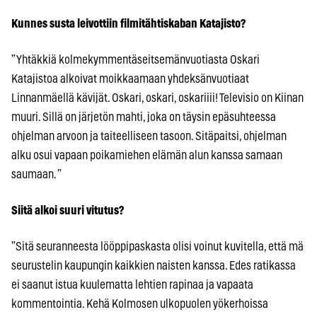
Kunnes susta leivottiin filmitähtiskaban Katajisto?
”Yhtäkkiä kolmekymmentäseitsemänvuotiasta Oskari
Katajistoa alkoivat moikkaamaan yhdeksänvuotiaat
Linnanmäellä kävijät. Oskari, oskari, oskariiii! Televisio on Kiinan
muuri. Sillä on järjetön mahti, joka on täysin epäsuhteessa
ohjelman arvoon ja taiteelliseen tasoon. Sitäpaitsi, ohjelman
alku osui vapaan poikamiehen elämän alun kanssa samaan
saumaan. ”
Siitä alkoi suuri vitutus?
”Sitä seuranneesta lööppipaskasta olisi voinut kuvitella, että mä
seurustelin kaupungin kaikkien naisten kanssa. Edes ratikassa
ei saanut istua kuulematta lehtien rapinaa ja vapaata
kommentointia. Kehä Kolmosen ulkopuolen yökerhoissa