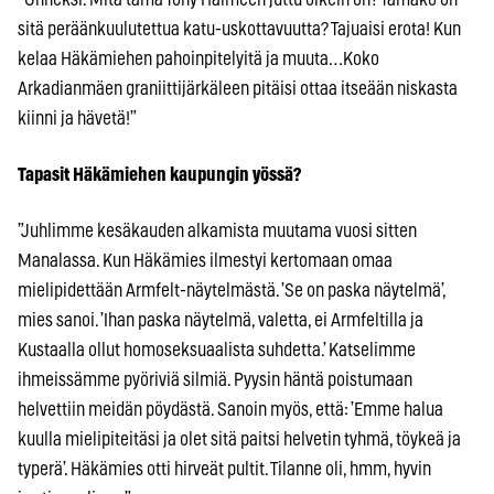
sitä peräänkuulutettua katu-uskottavuutta? Tajuaisi erota! Kun
kelaa Häkämiehen pahoinpitelyitä ja muuta…Koko
Arkadianmäen graniittijärkäleen pitäisi ottaa itseään niskasta
kiinni ja hävetä!”
Tapasit Häkämiehen kaupungin yössä?
”Juhlimme kesäkauden alkamista muutama vuosi sitten
Manalassa. Kun Häkämies ilmestyi kertomaan omaa
mielipidettään Armfelt-näytelmästä. ’Se on paska näytelmä’,
mies sanoi. ’Ihan paska näytelmä, valetta, ei Armfeltilla ja
Kustaalla ollut homoseksuaalista suhdetta.’ Katselimme
ihmeissämme pyöriviä silmiä. Pyysin häntä poistumaan
helvettiin meidän pöydästä. Sanoin myös, että: ’Emme halua
kuulla mielipiteitäsi ja olet sitä paitsi helvetin tyhmä, töykeä ja
typerä’. Häkämies otti hirveät pultit. Tilanne oli, hmm, hyvin