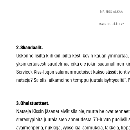
2. Skandaalit.
Uskonnollisilta kiihkoilijoilta kesti kovin kauan ymmärtää
yksinkertaisesti suudelmaa eikä ole jokin saatanallinen ki
Service). Kiss-logon salamanmuotoiset kaksoisässät johti
natseja? Se olisi aikamoinen temppu juutalaisyhtyeeltä”, Pa
3. Oheistuotteet.
Natseja Kissin jäsenet eivät siis ole, mutta he ovat tehnee
stereotypioita juutalaisten ahneudesta. 70-luvun puolivälis
avaimenperiä, nukkeja, vyösolkia, sormuksia, takkeja, lipp