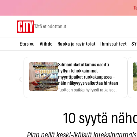
T
Skip
Tätä et odottanut
to
content
Etusivu
Viihde
Ruoka ja ravintolat
Ihmissuhteet
SY
Silmänliiketutkimus osoitti
hyllyn tehokkaimmat
‹
myyntipaikat ruokakaupassa –
näin näkyvyys vaikuttaa hintaan
Tuotteen paikka hyllyssä ratkaisee,
huomataanko se. Kauppiaat
hyödyntävät…
10 syytä näh
Pian neljä keski-ikäistä lateksinaamais