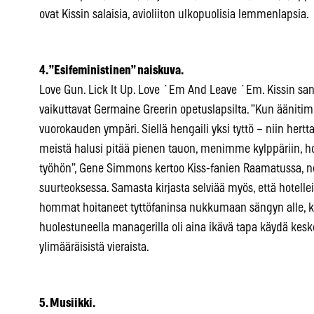
ovat Kissin salaisia, avioliiton ulkopuolisia lemmenlapsia.
4. ”Esifeministinen” naiskuva.
Love Gun. Lick It Up. Love ´Em And Leave ´Em. Kissin sano
vaikuttavat Germaine Greerin opetuslapsilta. ”Kun äänitim
vuorokauden ympäri. Siellä hengaili yksi tyttö – niin hertta
meistä halusi pitää pienen tauon, menimme kylppäriin
työhön”, Gene Simmons kertoo Kiss-fanien Raamatussa, 
suurteoksessa. Samasta kirjasta selviää myös, että hotellei
hommat hoitaneet tyttöfaninsa nukkumaan sängyn alle, k
huolestuneella managerilla oli aina ikävä tapa käydä kesk
ylimääräisistä vieraista.
5. Musiikki.