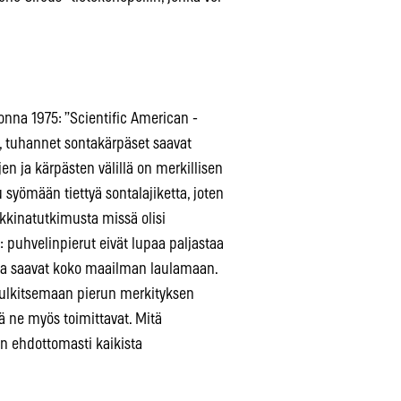
uonna 1975: ”Scientific American -
, tuhannet sontakärpäset saavat
n ja kärpästen välillä on merkillisen
 syömään tiettyä sontalajiketta, joten
kkinatutkimusta missä olisi
e: puhvelinpierut eivät lupaa paljastaa
otka saavat koko maailman laulamaan.
u tulkitsemaan pierun merkityksen
ä ne myös toimittavat. Mitä
 on ehdottomasti kaikista