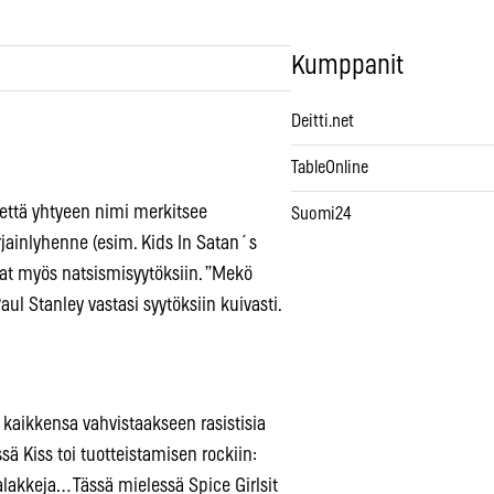
Kumppanit
Deitti.net
TableOnline
, että yhtyeen nimi merkitsee
Suomi24
rjainlyhenne (esim. Kids In Satan´s
vat myös natsismisyytöksiin. ”Mekö
ul Stanley vastasi syytöksiin kuivasti.
t kaikkensa vahvistaakseen rasistisia
sä Kiss toi tuotteistamisen rockiin:
alakkeja… Tässä mielessä Spice Girlsit