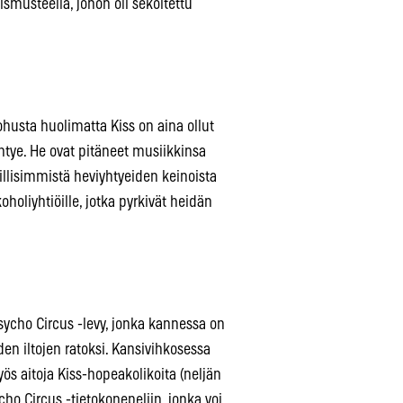
ismusteella, johon oli sekoitettu
husta huolimatta Kiss on aina ollut
htye. He ovat pitäneet musiikkinsa
pillisimmistä heviyhtyeiden keinoista
oholiyhtiöille, jotka pyrkivät heidän
Psycho Circus -levy, jonka kannessa on
en iltojen ratoksi. Kansivihkosessa
s aitoja Kiss-hopeakolikoita (neljän
cho Circus -tietokonepeliin, jonka voi