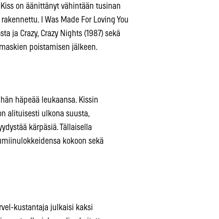
Kiss on äänittänyt vähintään tusinan
n rakennettu. I Was Made For Loving You
sta ja Crazy, Crazy Nights (1987) sekä
a maskien poistamisen jälkeen.
n hän häpeää leukaansa. Kissin
 alituisesti ulkona suusta,
ydystää kärpäsiä. Tällaisella
uumiinulokkeidensa kokoon sekä
vel-kustantaja julkaisi kaksi