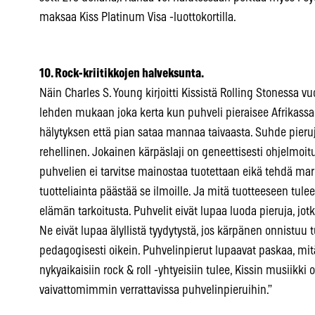
maksaa Kiss Platinum Visa -luottokortilla.
10. Rock-kriitikkojen halveksunta.
Näin Charles S. Young kirjoitti Kissistä Rolling Stonessa v
lehden mukaan joka kerta kun puhveli pieraisee Afrikassa
hälytyksen että pian sataa mannaa taivaasta. Suhde pieruje
rehellinen. Jokainen kärpäslaji on geneettisesti ohjelmoitu
puhvelien ei tarvitse mainostaa tuotettaan eikä tehdä mar
tuotteliainta päästää se ilmoille. Ja mitä tuotteeseen tule
elämän tarkoitusta. Puhvelit eivät lupaa luoda pieruja, j
Ne eivät lupaa älyllistä tyydytystä, jos kärpänen onnistu
pedagogisesti oikein. Puhvelinpierut lupaavat paskaa, mit
nykyaikaisiin rock & roll -yhtyeisiin tulee, Kissin musiikki
vaivattomimmin verrattavissa puhvelinpieruihin.”