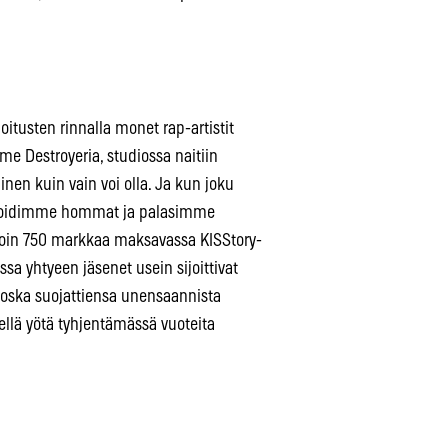
itusten rinnalla monet rap-artistit
me Destroyeria, studiossa naitiin
inen kuin vain voi olla. Ja kun joku
, hoidimme hommat ja palasimme
noin 750 markkaa maksavassa KISStory-
ssa yhtyeen jäsenet usein sijoittivat
oska suojattiensa unensaannista
ellä yötä tyhjentämässä vuoteita