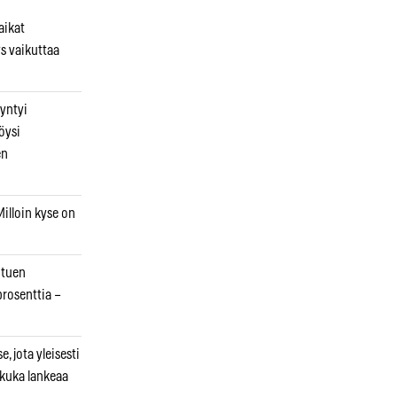
aikat
s vaikuttaa
syntyi
öysi
en
illoin kyse on
otuen
prosenttia –
, jota yleisesti
 kuka lankeaa