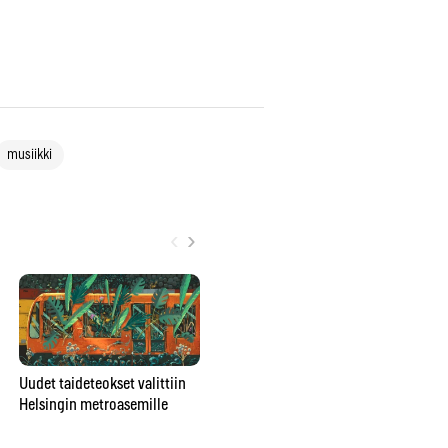
musiikki
‹
›
Poromuijasta
Uudet taideteokset valittiin
pesunkestäväksi poppariksi –
Helsingin metroasemille
Gr
Julia Rautio: ”Parasta on, että
ar
valmiiksi ei tulla koskaan”