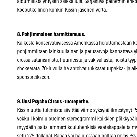
albumillista yhtyeen seikkailuja. Sarjakuva painettiin eriko
koeputkellinen kunkin Kissin jäsenen verta.
8. Pohjimmainen harmittomuus.
Kaikesta konservatiivisessa Amerikassa herättämästään ko
pohjimmiltaan lainkuuliainen ja perusarvoja kannattava y
erossa satanismista, huumeista ja väkivallasta, noista tyy
shokeerata. 70-luvulla he antoivat rukkaset tupakka- ja alk
sponsoreikseen.
9. Uusi Psycho Circus -tuoteperhe.
Kissin uutta tulemista siivittää viime syksynä ilmestynyt 
vekkuli kolmiulotteinen stereogrammi kaikkien pölkkypäid
myydään paitsi ammattikouluhenkisiä vaatekappaleita myö
setti 275 dollaria). Rahaa voi halutessaan polttaa myös Psy