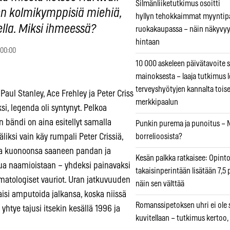
Silmänliiketutkimus osoitti
 on kolmikymppisiä miehiä,
hyllyn tehokkaimmat myyntip
lella. Miksi ihmeessä?
ruokakaupassa – näin näkyvyy
hintaan
 00:00
10 000 askeleen päivätavoite 
mainoksesta – laaja tutkimus l
terveyshyötyjen kannalta tois
aul Stanley, Ace Frehley ja Peter Criss
merkkipaalun
i, legenda oli syntynyt. Pelkoa
an bändi on aina esitellyt samalla
Punkin purema ja punoitus – M
äliksi vain käy rumpali Peter Crissiä,
borrelioosista?
una kuonoonsa saaneen pandan ja
Kesän palkka ratkaisee: Opint
pua naamioistaan – yhdeksi painavaksi
takaisinperintään lisätään 7,5 
matologiset vauriot. Uran jatkuvuuden
näin sen välttää
aisi amputoida jalkansa, koska niissä
Romanssipetoksen uhri ei ole se
htye tajusi itsekin kesällä 1996 ja
kuvitellaan – tutkimus kertoo,