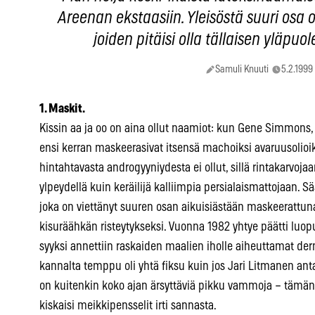
Areenan ekstaasiin. Yleisöstä suuri osa
joiden pitäisi olla tällaisen yläpuo
Samuli Knuuti
5.2.1999
1. Maskit.
Kissin aa ja oo on aina ollut naamiot: kun Gene Simmons, P
ensi kerran maskeerasivat itsensä machoiksi avaruusolioiks
hintahtavasta androgyyniydesta ei ollut, sillä rintakarvoja
ylpeydellä kuin keräilijä kalliimpia persialaismattojaan. Sä
joka on viettänyt suuren osan aikuisiästään maskeeratt
kisuräähkän risteytykseksi. Vuonna 1982 yhtye päätti luo
syyksi annettiin raskaiden maalien iholle aiheuttamat der
kannalta temppu oli yhtä fiksu kuin jos Jari Litmanen ant
on kuitenkin koko ajan ärsyttäviä pikku vammoja – tämän y
kiskaisi meikkipensselit irti sannasta.