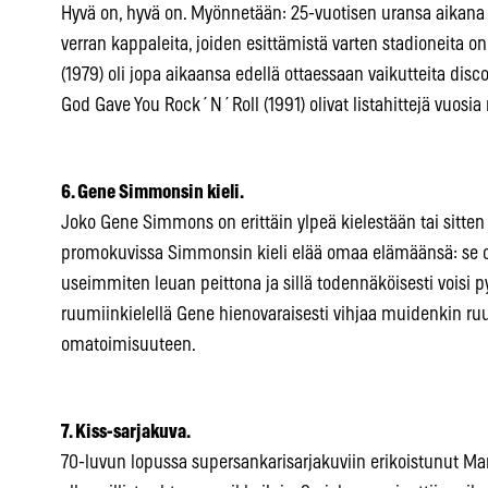
Hyvä on, hyvä on. Myönnetään: 25-vuotisen uransa aikana 
verran kappaleita, joiden esittämistä varten stadioneita o
(1979) oli jopa aikaansa edellä ottaessaan vaikutteita disco
God Gave You Rock´N´Roll (1991) olivat listahittejä vuosi
6. Gene Simmonsin kieli.
Joko Gene Simmons on erittäin ylpeä kielestään tai sitte
promokuvissa Simmonsin kieli elää omaa elämäänsä: se on
useimmiten leuan peittona ja sillä todennäköisesti voisi py
ruumiinkielellä Gene hienovaraisesti vihjaa muidenkin r
omatoimisuuteen.
7. Kiss-sarjakuva.
70-luvun lopussa supersankarisarjakuviin erikoistunut Mar