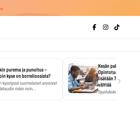
 →
Kesän palkka ratkaise
kin purema ja punoitus –
Opintotuen takaisinp
›
oin kyse on borrelioosista?
lisätään 7,5 prosentti
n kyselyssä suomalaiset arvioivat
välttää
kitaudin riskin noin
Syyslukukauden tukikuu
menkertaiseksi…
määrä ratkeaa sillä, mit
ehti…