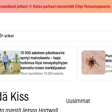
erassikesä jatkuu! 🍺 Katso parhaat menovinkit Cityn Terassioppaasta
Ö!-viikot
10 000 askeleen päivätavoite
Pun
syntyi mainoksesta – laaja
Mill
tutkimus löysi terveyshyötyjen
THL:
kannalta toisen merkkipaalun
punk
Moni tavoittelee 10 000 askelta
kym
päivässä, vaikka luku…
dä Kiss
Uusimmat
ta miestä lietsoo Hartwall